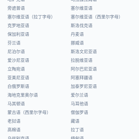
旁遮普语
塞尔维亚语
塞尔维亚语（拉丁字母）
塞尔维亚语（西里尔字母）
克罗地亚语
斯洛伐克语
保加利亚语
丹麦语
芬兰语
挪威语
尼泊尔语
斯洛文尼亚语
爱沙尼亚语
拉脱维亚语
立陶宛语
阿尔巴尼亚语
亚美尼亚语
阿塞拜疆语
白俄罗斯语
加泰罗尼亚语
海地克里奥尔语
爱尔兰语
马其顿语
马耳他语
蒙古语（西里尔字母）
僧伽罗语
老挝语
藏语
高棉语
拉丁语
乌兹别克语
缅甸语