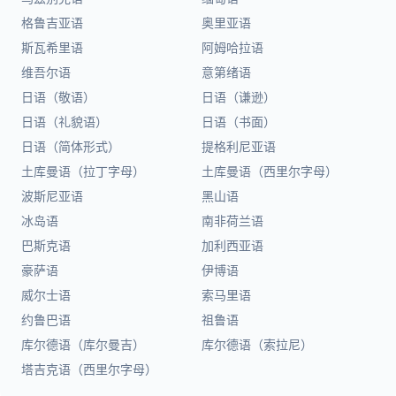
格鲁吉亚语
奥里亚语
斯瓦希里语
阿姆哈拉语
维吾尔语
意第绪语
日语（敬语）
日语（谦逊）
日语（礼貌语）
日语（书面）
日语（简体形式）
提格利尼亚语
土库曼语（拉丁字母）
土库曼语（西里尔字母）
波斯尼亚语
黑山语
冰岛语
南非荷兰语
巴斯克语
加利西亚语
豪萨语
伊博语
威尔士语
索马里语
约鲁巴语
祖鲁语
库尔德语（库尔曼吉）
库尔德语（索拉尼）
塔吉克语（西里尔字母）