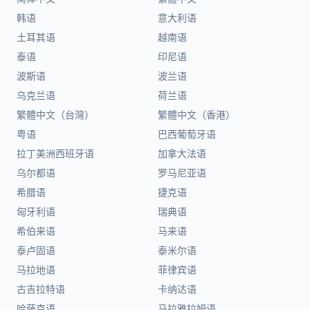
韩语
意大利语
土耳其语
越南语
泰语
印尼语
波斯语
波兰语
乌克兰语
荷兰语
繁體中文（台灣）
繁體中文（香港）
粤语
巴西葡萄牙语
拉丁美洲西班牙语
加拿大法语
乌尔都语
罗马尼亚语
希腊语
捷克语
匈牙利语
瑞典语
希伯来语
马来语
泰卢固语
泰米尔语
马拉地语
菲律宾语
古吉拉特语
卡纳达语
哈萨克语
马拉雅拉姆语