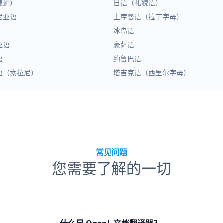
谦逊）
日语（礼貌语）
尼亚语
土库曼语（拉丁字母）
冰岛语
亚语
豪萨语
语
约鲁巴语
语（索拉尼）
塔吉克语（西里尔字母）
常见问题
您需要了解的一切