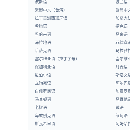
波斯语
波兰语
繁體中文（台灣）
繁體中
拉丁美洲西班牙语
加拿大
希腊语
捷克语
希伯来语
马来语
马拉地语
菲律宾
哈萨克语
马拉雅
塞尔维亚语（拉丁字母）
塞尔维
保加利亚语
丹麦语
尼泊尔语
斯洛文
立陶宛语
阿尔巴
白俄罗斯语
加泰罗
马其顿语
马耳他
老挝语
藏语
乌兹别克语
缅甸语
斯瓦希里语
阿姆哈