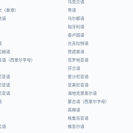
乌克兰语
文（香港）
粤语
法语
乌尔都语
匈牙利语
泰卢固语
语
古吉拉特语
拉姆语
旁遮普语
亚语（西里尔字母）
克罗地亚语
芬兰语
尼亚语
爱沙尼亚语
尼亚语
亚美尼亚语
尼亚语
海地克里奥尔语
语
蒙古语（西里尔字母）
高棉语
格鲁吉亚语
拉语
维吾尔语