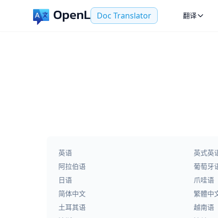
Doc Translator
翻译
英语
英式英
阿拉伯语
葡萄牙
日语
爪哇语
简体中文
繁體中
土耳其语
越南语