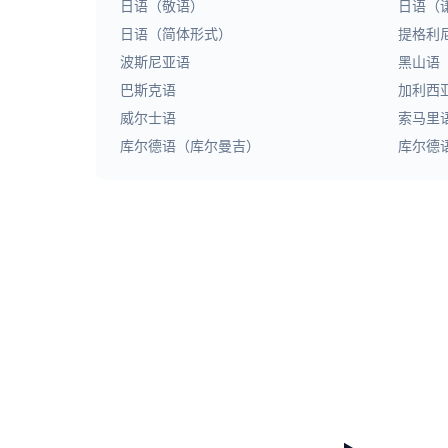
日语（敬语）
日语（
日语（简体形式）
提格利
波斯尼亚语
黑山语
巴斯克语
加利西
威尔士语
索马里
库尔德语（库尔曼吉）
库尔德