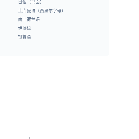
日语（书面）
土库曼语（西里尔字母）
南非荷兰语
伊博语
祖鲁语