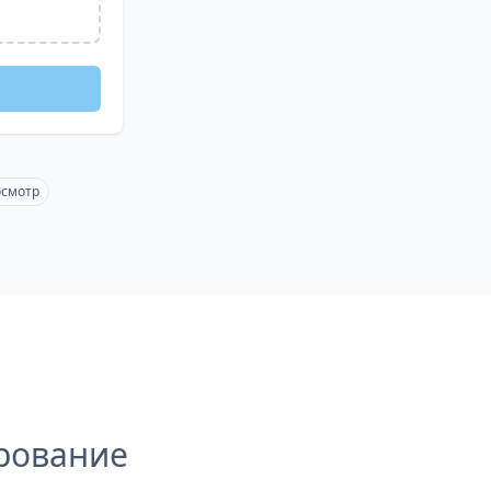
осмотр
рование