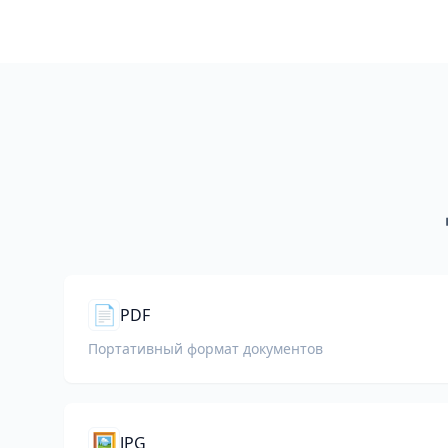
📄
PDF
Портативный формат документов
🖼️
JPG