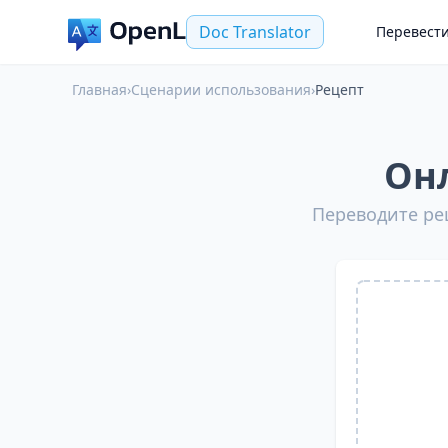
Doc Translator
Перевест
Главная
›
Сценарии использования
›
Рецепт
Он
Переводите ре