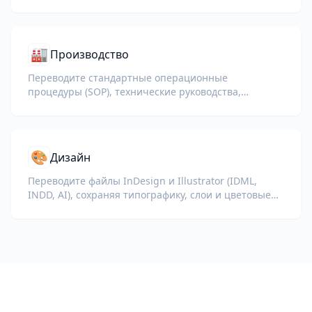
глобальных розничных операций.
🏭
Производство
Переводите стандартные операционные
процедуры (SOP), технические руководства,
документацию ISO и спецификации оборудования
для глобальных заводов и цепочек поставок.
🎨
Дизайн
Переводите файлы InDesign и Illustrator (IDML,
INDD, AI), сохраняя типографику, слои и цветовые
профили для дизайнеров и бренд-команд.