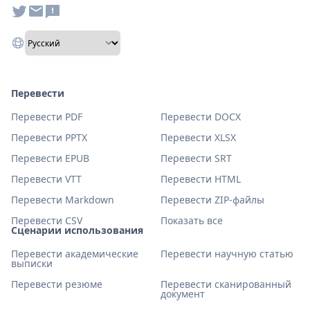
Перевести
Перевести PDF
Перевести DOCX
Перевести PPTX
Перевести XLSX
Перевести EPUB
Перевести SRT
Перевести VTT
Перевести HTML
Перевести Markdown
Перевести ZIP-файлы
Перевести CSV
Показать все
Сценарии использования
Перевести академические
Перевести научную статью
выписки
Перевести резюме
Перевести сканированный
документ