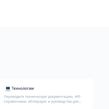
а
💻
Технологии
Переводите техническую документацию, API-
справочники, whitepaper и руководства для
разработчиков с сохранением фрагментов кода,