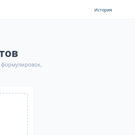
История
тов
 формулировок,