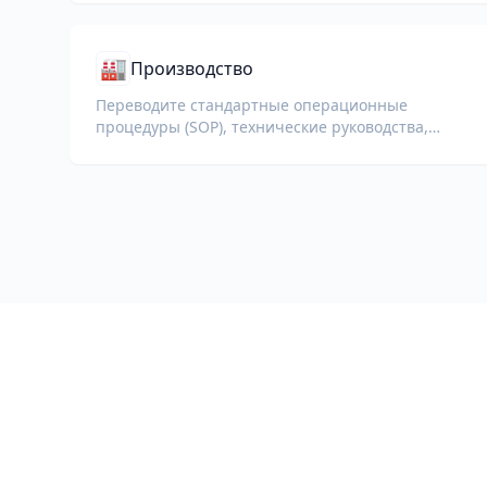
🏭
Производство
Переводите стандартные операционные
процедуры (SOP), технические руководства,
документацию ISO и спецификации
оборудования для глобальных заводов и
цепочек поставок.