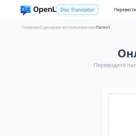
Doc Translator
Перевест
Главная
›
Сценарии использования
›
Патент
Он
Переводите па