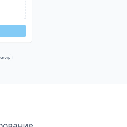
осмотр
рование