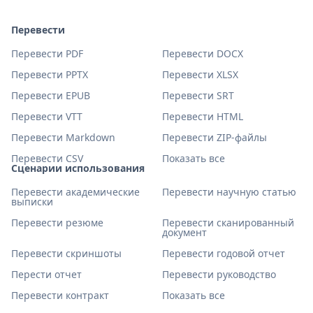
Перевести
Перевести PDF
Перевести DOCX
Перевести PPTX
Перевести XLSX
Перевести EPUB
Перевести SRT
Перевести VTT
Перевести HTML
Перевести Markdown
Перевести ZIP-файлы
Перевести CSV
Показать все
Сценарии использования
Перевести академические
Перевести научную статью
выписки
Перевести резюме
Перевести сканированный
документ
Перевести скриншоты
Перевести годовой отчет
Перести отчет
Перевести руководство
Перевести контракт
Показать все