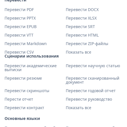
Перевести PDF
Перевести DOCX
Перевести PPTX
Перевести XLSX
Перевести EPUB
Перевести SRT
Перевести VTT
Перевести HTML
Перевести Markdown
Перевести ZIP-файлы
Перевести CSV
Показать все
Сценарии использования
Перевести академические
Перевести научную статью
выписки
Перевести резюме
Перевести сканированный
документ
Перевести скриншоты
Перевести годовой отчет
Перести отчет
Перевести руководство
Перевести контракт
Показать все
Основные языки