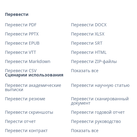
Перевести
Перевести PDF
Перевести DOCX
Перевести PPTX
Перевести XLSX
Перевести EPUB
Перевести SRT
Перевести VTT
Перевести HTML
Перевести Markdown
Перевести ZIP-файлы
Перевести CSV
Показать все
Сценарии использования
Перевести академические
Перевести научную статью
выписки
Перевести резюме
Перевести сканированный
документ
Перевести скриншоты
Перевести годовой отчет
Перести отчет
Перевести руководство
Перевести контракт
Показать все