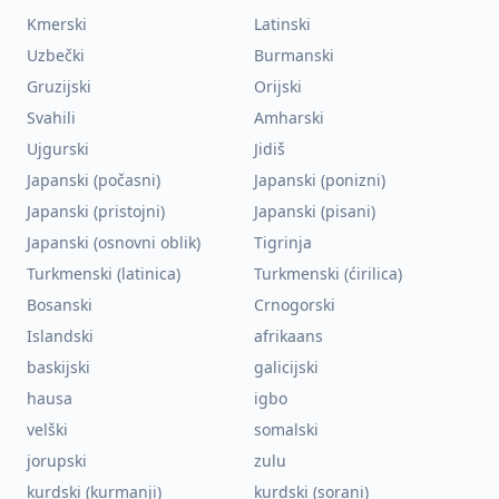
Kmerski
Latinski
Uzbečki
Burmanski
Gruzijski
Orijski
Svahili
Amharski
Ujgurski
Jidiš
Japanski (počasni)
Japanski (ponizni)
Japanski (pristojni)
Japanski (pisani)
Japanski (osnovni oblik)
Tigrinja
Turkmenski (latinica)
Turkmenski (ćirilica)
Bosanski
Crnogorski
Islandski
afrikaans
baskijski
galicijski
hausa
igbo
velški
somalski
jorupski
zulu
kurdski (kurmanji)
kurdski (sorani)