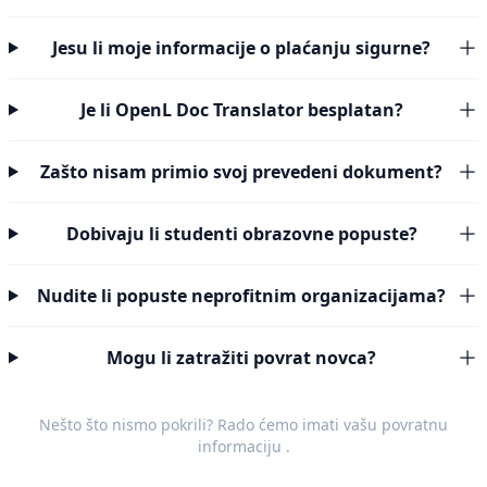
Jesu li moje informacije o plaćanju sigurne?
Je li OpenL Doc Translator besplatan?
Zašto nisam primio svoj prevedeni dokument?
Dobivaju li studenti obrazovne popuste?
Nudite li popuste neprofitnim organizacijama?
Mogu li zatražiti povrat novca?
Nešto što nismo pokrili? Rado ćemo imati vašu
povratnu
informaciju
.