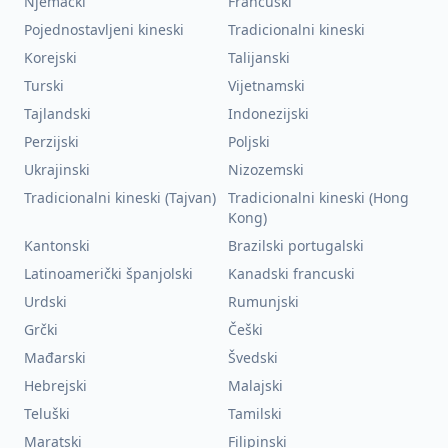
Njemački
Francuski
Pojednostavljeni kineski
Tradicionalni kineski
Korejski
Talijanski
Turski
Vijetnamski
Tajlandski
Indonezijski
Perzijski
Poljski
Ukrajinski
Nizozemski
Tradicionalni kineski (Tajvan)
Tradicionalni kineski (Hong
Kong)
Kantonski
Brazilski portugalski
Latinoamerički španjolski
Kanadski francuski
Urdski
Rumunjski
Grčki
Češki
Mađarski
Švedski
Hebrejski
Malajski
Teluški
Tamilski
Maratski
Filipinski