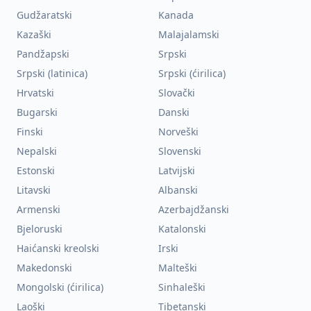
Gudžaratski
Kanada
Kazaški
Malajalamski
Pandžapski
Srpski
Srpski (latinica)
Srpski (ćirilica)
Hrvatski
Slovački
Bugarski
Danski
Finski
Norveški
Nepalski
Slovenski
Estonski
Latvijski
Litavski
Albanski
Armenski
Azerbajdžanski
Bjeloruski
Katalonski
Haićanski kreolski
Irski
Makedonski
Malteški
Mongolski (ćirilica)
Sinhaleški
Laoški
Tibetanski