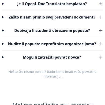
Je li OpenL Doc Translator besplatan?
Zašto nisam primio svoj prevedeni dokument?
Dobivaju li studenti obrazovne popuste?
Nudite li popuste neprofitnim organizacijama?
Mogu li zatražiti povrat novca?
Nešto što nismo pokrili? Rado ćemo imati vašu
povratnu
informaciju
.
Molimo podijelite ovu stranicu