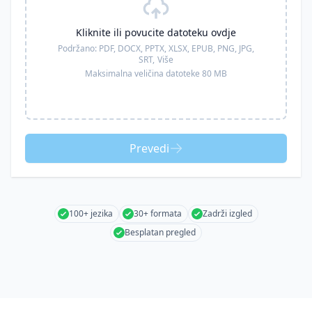
Kliknite ili povucite datoteku ovdje
Podržano:
PDF, DOCX, PPTX, XLSX, EPUB, PNG, JPG,
SRT,
Više
Maksimalna veličina datoteke 80 MB
Prevedi
100+ jezika
30+ formata
Zadrži izgled
Besplatan pregled