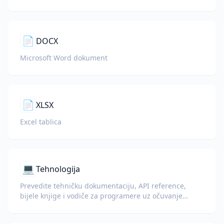
📄
DOCX
Microsoft Word dokument
📄
XLSX
Excel tablica
💻
Tehnologija
Prevedite tehničku dokumentaciju, API reference,
bijele knjige i vodiče za programere uz očuvanje
isječaka koda, formatiranja i tehničke terminologije.