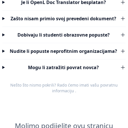
Je li OpenL Doc Translator besplatan?
Zašto nisam primio svoj prevedeni dokument?
Dobivaju li studenti obrazovne popuste?
Nudite li popuste neprofitnim organizacijama?
Mogu li zatražiti povrat novca?
Nešto što nismo pokrili? Rado ćemo imati vašu
povratnu
informaciju
.
Molimo podijelite ovu stranicu