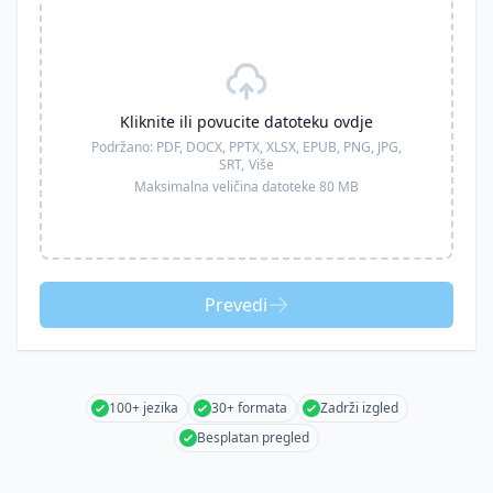
Kliknite ili povucite datoteku ovdje
Podržano:
PDF, DOCX, PPTX, XLSX, EPUB, PNG, JPG,
SRT,
Više
Maksimalna veličina datoteke 80 MB
Prevedi
100+ jezika
30+ formata
Zadrži izgled
Besplatan pregled