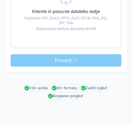
Kliknite ili povucite datoteku ovdje
Podržano:
PDF, DOCX, PPTX, XLSX, EPUB, PNG, JPG,
SRT,
Više
Maksimalna veličina datoteke 80 MB
Prevedi
100+ jezika
30+ formata
Zadrži izgled
Besplatan pregled