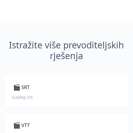
Istražite više prevoditeljskih
rješenja
🎬
SRT
SubRip titl
🎬
VTT