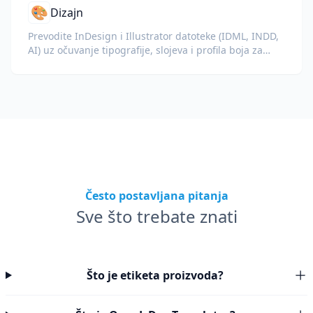
🎨
Dizajn
Prevodite InDesign i Illustrator datoteke (IDML, INDD,
AI) uz očuvanje tipografije, slojeva i profila boja za
dizajnere i brend timove.
Često postavljana pitanja
Sve što trebate znati
Što je etiketa proizvoda?