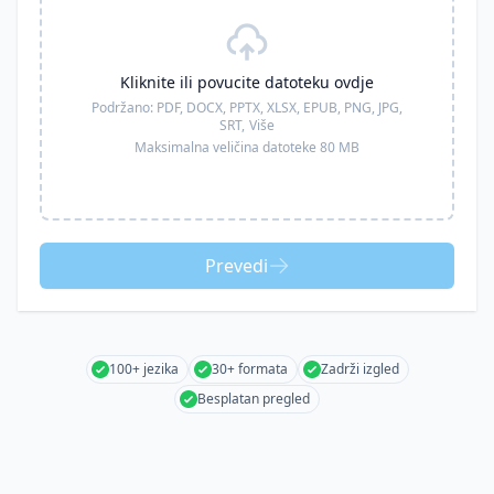
Kliknite ili povucite datoteku ovdje
Podržano:
PDF, DOCX, PPTX, XLSX, EPUB, PNG, JPG,
SRT,
Više
Maksimalna veličina datoteke 80 MB
Prevedi
100+ jezika
30+ formata
Zadrži izgled
Besplatan pregled