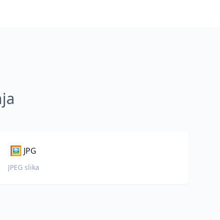
nja
🖼️
JPG
JPEG slika