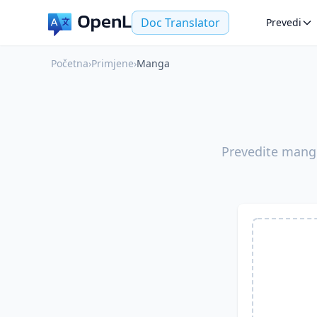
Doc Translator
Prevedi
Početna
›
Primjene
›
Manga
Prevedite mangu