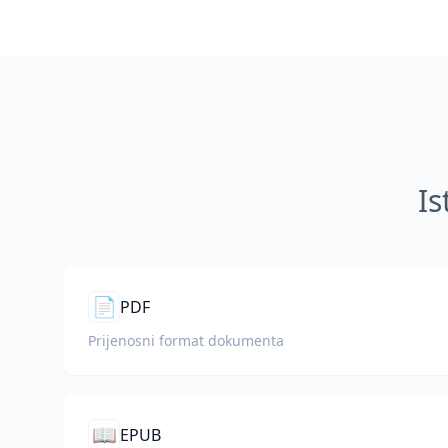
Is
📄
PDF
Prijenosni format dokumenta
📖
EPUB