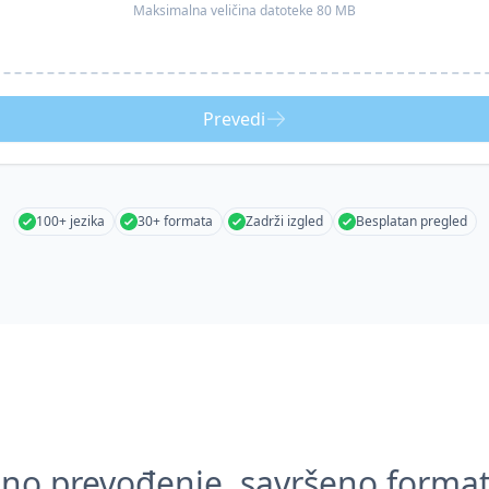
Maksimalna veličina datoteke 80 MB
Prevedi
100+ jezika
30+ formata
Zadrži izgled
Besplatan pregled
zno prevođenje, savršeno format