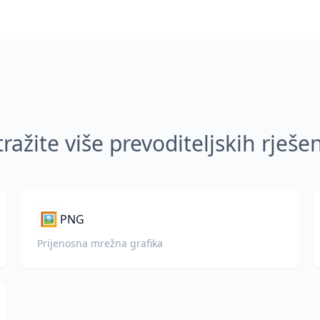
tražite više prevoditeljskih rješe
🖼️
PNG
Prijenosna mrežna grafika