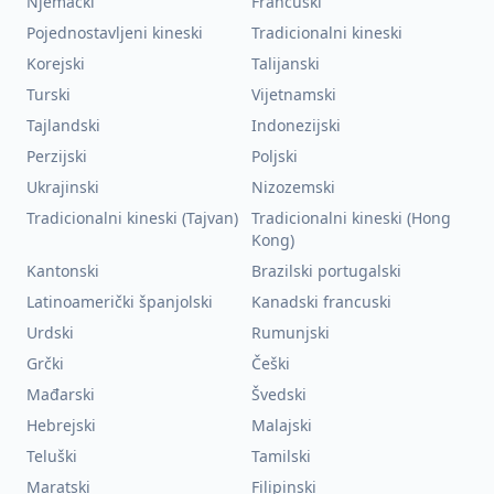
Njemački
Francuski
Pojednostavljeni kineski
Tradicionalni kineski
Korejski
Talijanski
Turski
Vijetnamski
Tajlandski
Indonezijski
Perzijski
Poljski
Ukrajinski
Nizozemski
Tradicionalni kineski (Tajvan)
Tradicionalni kineski (Hong
Kong)
Kantonski
Brazilski portugalski
Latinoamerički španjolski
Kanadski francuski
Urdski
Rumunjski
Grčki
Češki
Mađarski
Švedski
Hebrejski
Malajski
Teluški
Tamilski
Maratski
Filipinski