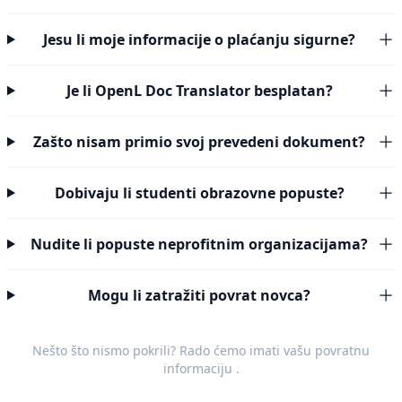
Jesu li moje informacije o plaćanju sigurne?
Je li OpenL Doc Translator besplatan?
Zašto nisam primio svoj prevedeni dokument?
Dobivaju li studenti obrazovne popuste?
Nudite li popuste neprofitnim organizacijama?
Mogu li zatražiti povrat novca?
Nešto što nismo pokrili? Rado ćemo imati vašu
povratnu
informaciju
.