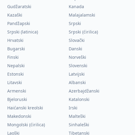
Gudžaratski
Kanada
Kazaški
Malajalamski
Pandžapski
Srpski
Srpski (latinica)
Srpski (ćirilica)
Hrvatski
Slovački
Bugarski
Danski
Finski
Norveški
Nepalski
Slovenski
Estonski
Latvijski
Litavski
Albanski
Armenski
Azerbajdžanski
Bjeloruski
Katalonski
Haićanski kreolski
Irski
Makedonski
Malteški
Mongolski (ćirilica)
Sinhaleški
Laoški
Tibetanski