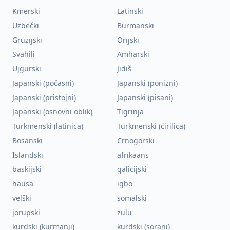
Kmerski
Latinski
Uzbečki
Burmanski
Gruzijski
Orijski
Svahili
Amharski
Ujgurski
Jidiš
Japanski (počasni)
Japanski (ponizni)
Japanski (pristojni)
Japanski (pisani)
Japanski (osnovni oblik)
Tigrinja
Turkmenski (latinica)
Turkmenski (ćirilica)
Bosanski
Crnogorski
Islandski
afrikaans
baskijski
galicijski
hausa
igbo
velški
somalski
jorupski
zulu
kurdski (kurmanji)
kurdski (sorani)