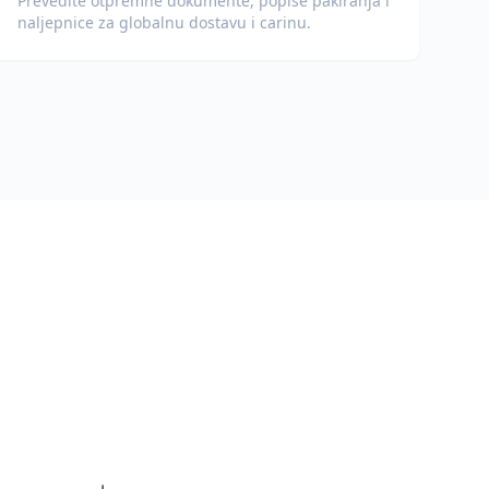
Prevedite otpremne dokumente, popise pakiranja i
naljepnice za globalnu dostavu i carinu.