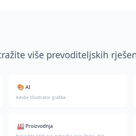
tražite više prevoditeljskih rješe
🎨
AI
Adobe Illustrator grafika
🏭
Proizvodnja