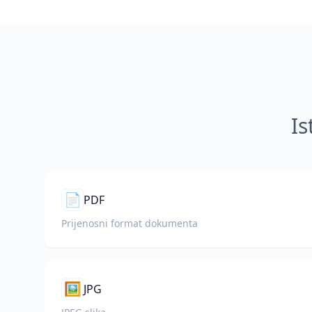
Is
📄
PDF
Prijenosni format dokumenta
🖼️
JPG