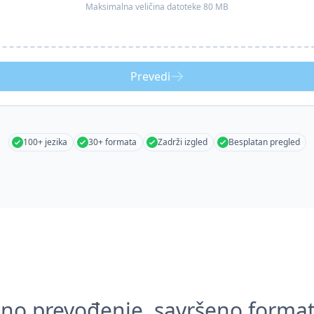
Maksimalna veličina datoteke 80 MB
Prevedi
100+ jezika
30+ formata
Zadrži izgled
Besplatan pregled
zno prevođenje, savršeno format