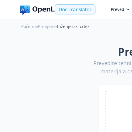
Doc Translator
Prevedi
Početna
›
Primjene
›
Inženjerski crtež
Pr
Prevedite tehni
materijala o