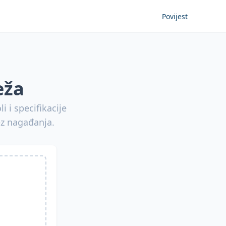
Povijest
eža
 i specifikacije
ez nagađanja.