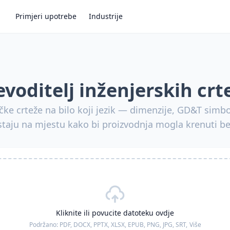
Primjeri upotrebe
Industrije
evoditelj inženjerskih crt
čke crteže na bilo koji jezik — dimenzije, GD&T simboli
staju na mjestu kako bi proizvodnja mogla krenuti b
Kliknite ili povucite datoteku ovdje
Podržano:
PDF, DOCX, PPTX, XLSX, EPUB, PNG, JPG, SRT,
Više