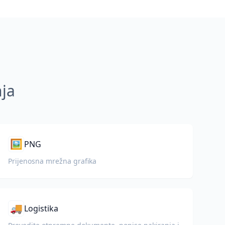
nja
🖼️
PNG
Prijenosna mrežna grafika
🚚
Logistika