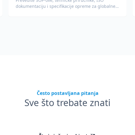
Prevedite SOP-ove, tehničke priručnike, ISO
dokumentaciju i specifikacije opreme za globalne
pogone i lance opskrbe.
Često postavljana pitanja
Sve što trebate znati