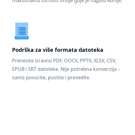
maksimalnu točnost ondje gdje je najpotrebnije.
Podrška za više formata datoteka
Prenesite izravno PDF, DOCX, PPTX, XLSX, CSV,
EPUB i SRT datoteke. Nije potrebna konverzija –
samo povucite, pustite i prevedite.