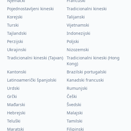
Njemački
Francuski
Pojednostavljeni kineski
Tradicionalni kineski
Korejski
Talijanski
Turski
Vijetnamski
Tajlandski
Indonezijski
Perzijski
Poljski
Ukrajinski
Nizozemski
Tradicionalni kineski (Tajvan)
Tradicionalni kineski (Hong
Kong)
Kantonski
Brazilski portugalski
Latinoamerički španjolski
Kanadski francuski
Urdski
Rumunjski
Grčki
Češki
Mađarski
Švedski
Hebrejski
Malajski
Teluški
Tamilski
Maratski
Filipinski