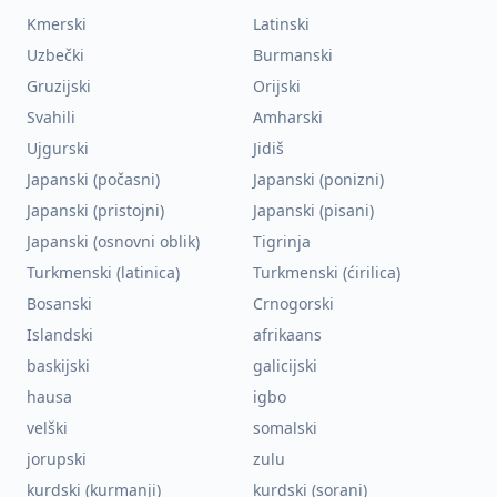
Kmerski
Latinski
Uzbečki
Burmanski
Gruzijski
Orijski
Svahili
Amharski
Ujgurski
Jidiš
Japanski (počasni)
Japanski (ponizni)
Japanski (pristojni)
Japanski (pisani)
Japanski (osnovni oblik)
Tigrinja
Turkmenski (latinica)
Turkmenski (ćirilica)
Bosanski
Crnogorski
Islandski
afrikaans
baskijski
galicijski
hausa
igbo
velški
somalski
jorupski
zulu
kurdski (kurmanji)
kurdski (sorani)