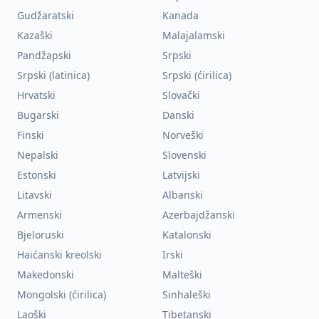
Gudžaratski
Kanada
Kazaški
Malajalamski
Pandžapski
Srpski
Srpski (latinica)
Srpski (ćirilica)
Hrvatski
Slovački
Bugarski
Danski
Finski
Norveški
Nepalski
Slovenski
Estonski
Latvijski
Litavski
Albanski
Armenski
Azerbajdžanski
Bjeloruski
Katalonski
Haićanski kreolski
Irski
Makedonski
Malteški
Mongolski (ćirilica)
Sinhaleški
Laoški
Tibetanski