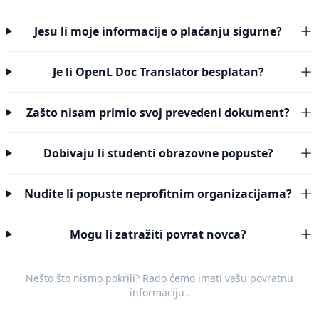
Jesu li moje informacije o plaćanju sigurne?
Je li OpenL Doc Translator besplatan?
Zašto nisam primio svoj prevedeni dokument?
Dobivaju li studenti obrazovne popuste?
Nudite li popuste neprofitnim organizacijama?
Mogu li zatražiti povrat novca?
Nešto što nismo pokrili? Rado ćemo imati vašu
povratnu
informaciju
.