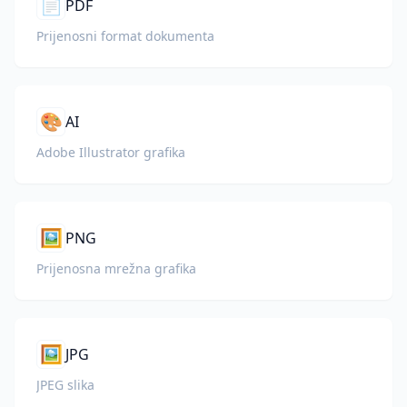
📄
PDF
Prijenosni format dokumenta
🎨
AI
Adobe Illustrator grafika
🖼️
PNG
Prijenosna mrežna grafika
🖼️
JPG
JPEG slika