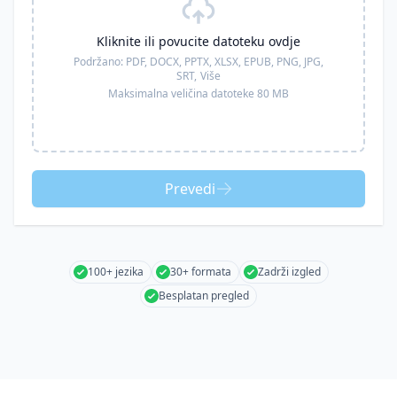
Kliknite ili povucite datoteku ovdje
Podržano:
PDF, DOCX, PPTX, XLSX, EPUB, PNG, JPG,
SRT,
Više
Maksimalna veličina datoteke 80 MB
Prevedi
100+ jezika
30+ formata
Zadrži izgled
Besplatan pregled