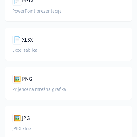
📄
PPTX
PowerPoint prezentacija
📄
XLSX
Excel tablica
🖼️
PNG
Prijenosna mrežna grafika
🖼️
JPG
JPEG slika