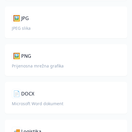
🖼️
JPG
JPEG slika
🖼️
PNG
Prijenosna mrežna grafika
📄
DOCX
Microsoft Word dokument
🚚
Logistika