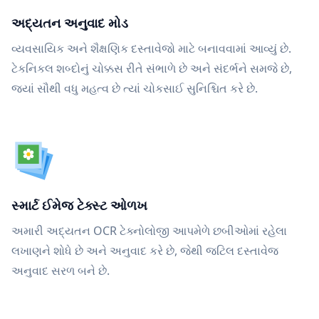
અદ્યતન અનુવાદ મોડ
વ્યવસાયિક અને શૈક્ષણિક દસ્તાવેજો માટે બનાવવામાં આવ્યું છે.
ટેકનિકલ શબ્દોનું ચોક્કસ રીતે સંભાળે છે અને સંદર્ભને સમજે છે,
જ્યાં સૌથી વધુ મહત્વ છે ત્યાં ચોકસાઈ સુનિશ્ચિત કરે છે.
સ્માર્ટ ઈમેજ ટેક્સ્ટ ઓળખ
અમારી અદ્યતન OCR ટેક્નોલોજી આપમેળે છબીઓમાં રહેલા
લખાણને શોધે છે અને અનુવાદ કરે છે, જેથી જટિલ દસ્તાવેજ
અનુવાદ સરળ બને છે.