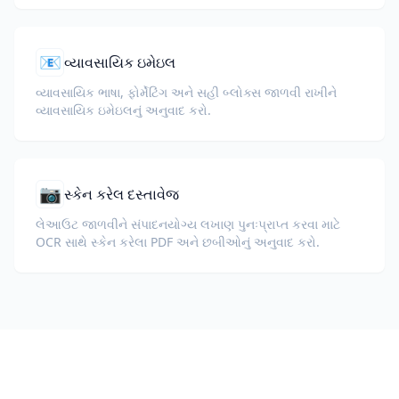
📧
વ્યાવસાયિક ઇમેઇલ
વ્યાવસાયિક ભાષા, ફોર્મેટિંગ અને સહી બ્લોક્સ જાળવી રાખીને
વ્યાવસાયિક ઇમેઇલનું અનુવાદ કરો.
📷
સ્કેન કરેલ દસ્તાવેજ
લેઆઉટ જાળવીને સંપાદનયોગ્ય લખાણ પુનઃપ્રાપ્ત કરવા માટે
OCR સાથે સ્કેન કરેલા PDF અને છબીઓનું અનુવાદ કરો.