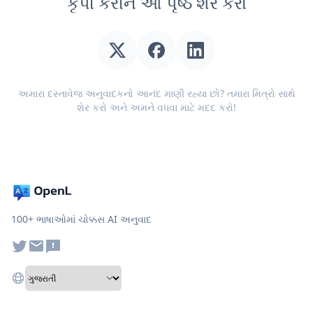
કૃપા કરીને આ પૃષ્ઠ શેર કરો
અમારા દસ્તાવેજ અનુવાદકનો આનંદ માણી રહ્યા છો? તમારા મિત્રો સાથે
શેર કરો અને અમને વધવા માટે મદદ કરો!
100+ ભાષાઓમાં ચોક્કસ AI અનુવાદ