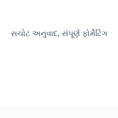
સચોટ અનુવાદ, સંપૂર્ણ ફોર્મેટિંગ