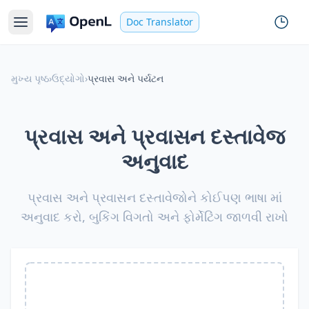
Doc Translator
મુખ્ય પૃષ્ઠ
›
ઉદ્યોગો
›
પ્રવાસ અને પર્યટન
પ્રવાસ અને પ્રવાસન દસ્તાવેજ
અનુવાદ
પ્રવાસ અને પ્રવાસન દસ્તાવેજોને કોઈપણ ભાષા માં
અનુવાદ કરો, બુકિંગ વિગતો અને ફોર્મેટિંગ જાળવી રાખો