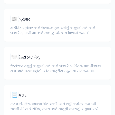
📰
બ્રોશર
માર્કેટિંગ બ્રોશર અને ઉત્પાદન ફ્લાયર્સનું અનુવાદ કરો અને
લેઆઉટ, છબીઓ અને કોલ-ટુ-એક્શન વિભાગો જાળવો.
🍽️
રેસ્ટોરન્ટ મેનુ
રેસ્ટોરન્ટ મેનુનું અનુવાદ કરો અને લેઆઉટ, કિંમત, વાનગીઓના
નામ અને ઘટક વર્ણનો આંતરરાષ્ટ્રીય મહેમાનો માટે જાળવો.
📃
કરાર
કલમ નંબરિંગ, વ્યાખ્યાયિત શબ્દો અને સહી બ્લોક્સ જાળવી
રાખતી AI સાથે NDA, કરારો અને કાનૂની કરારોનું અનુવાદ કરો.