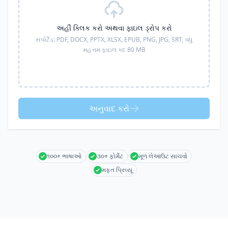
અહીં ક્લિક કરો અથવા ફાઇલ ડ્રોપ કરો
સપોર્ટેડ:
PDF, DOCX, PPTX, XLSX, EPUB, PNG, JPG, SRT,
વધુ
મહત્તમ ફાઇલ કદ 80 MB
અનુવાદ કરો
૧૦૦+ ભાષાઓ
૩૦+ ફોર્મેટ
મૂળ લેઆઉટ સાચવો
મફત પ્રિવ્યૂ