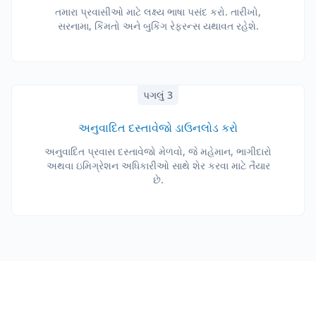
તમારા પ્રવાસીઓ માટે લક્ષ્ય ભાષા પસંદ કરો. તારીખો,
સરનામા, કિંમતો અને બુકિંગ રેફરન્સ યથાવત રહેશે.
પગલું 3
અનુવાદિત દસ્તાવેજો ડાઉનલોડ કરો
અનુવાદિત પ્રવાસ દસ્તાવેજો મેળવો, જે મહેમાન, ભાગીદારો
અથવા ઇમિગ્રેશન અધિકારીઓ સાથે શેર કરવા માટે તૈયાર
છે.