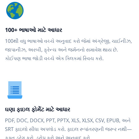
100+ ભાષાઓ માટે આધાર
100થી વધુ ભાષાઓ વચ્ચે અનુવાદ કરો જેમાં અંગ્રેજી, ચાઈનીઝ,
જાપાનીઝ, અરબી, ફ્રેન્ચ અને જર્મનનો સમાવેશ થાય છે.
કોઈપણ ભાષા જોડી વચ્ચે એક ક્લિકમાં સ્વિચ કરો.
ઘણા ફાઇલ ફોર્મેટ માટે આધાર
PDF, DOC, DOCX, PPT, PPTX, XLS, XLSX, CSV, EPUB, અને
SRT ફાઇલો સીધા અપલોડ કરો. ફાઇલ રૂપાંતરણની જરૂર નથી—
ફક્ત ડ્રેગ કરો, ડ્રોપ કરો અને અનુવાદ કરો.