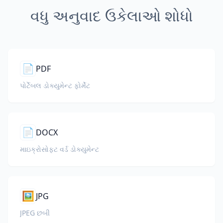
વધુ અનુવાદ ઉકેલાઓ શોધો
📄
PDF
પોર્ટેબલ ડોક્યુમેન્ટ ફોર્મેટ
📄
DOCX
માઇક્રોસોફ્ટ વર્ડ ડોક્યુમેન્ટ
🖼️
JPG
JPEG છબી