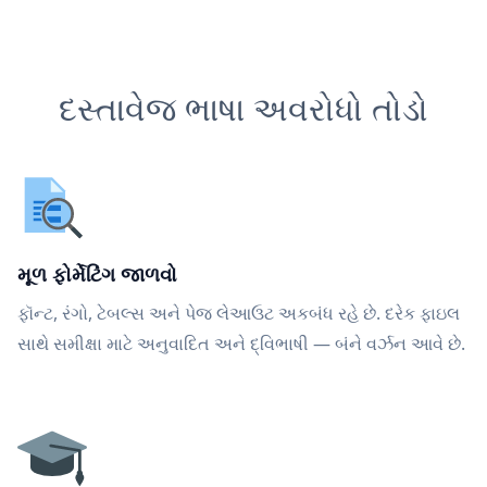
દસ્તાવેજ ભાષા અવરોધો તોડો
મૂળ ફોર્મેટિંગ જાળવો
ફૉન્ટ, રંગો, ટેબલ્સ અને પેજ લેઆઉટ અકબંધ રહે છે. દરેક ફાઇલ
સાથે સમીક્ષા માટે અનુવાદિત અને દ્વિભાષી — બંને વર્ઝન આવે છે.