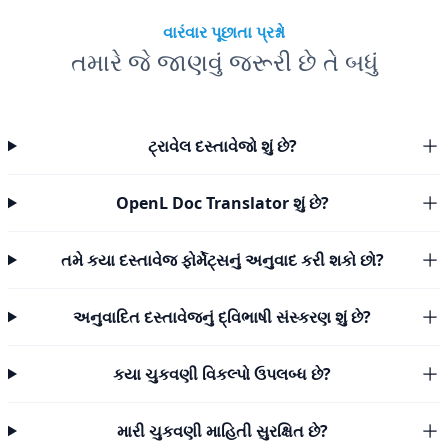
વારંવાર પૂછાતા પ્રશ્નો
તમારે જે જાણવું જરૂરી છે તે બધું
ટ્રાવેલ દસ્તાવેજો શું છે?
OpenL Doc Translator શું છે?
તમે કયા દસ્તાવેજ ફોર્મેટ્સનું અનુવાદ કરી શકો છો?
અનુવાદિત દસ્તાવેજનું દ્વિભાષી સંસ્કરણ શું છે?
કયા ચુકવણી વિકલ્પો ઉપલબ્ધ છે?
મારી ચુકવણી માહિતી સુરક્ષિત છે?