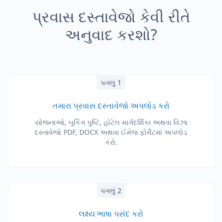
પ્રવાસ દસ્તાવેજો કેવી રીતે
અનુવાદ કરશો?
પગલું 1
તમારા પ્રવાસ દસ્તાવેજો અપલોડ કરો
યોજનાઓ, બુકિંગ પુષ્ટિ, હોટેલ માર્ગદર્શિકા અથવા વિઝા
દસ્તાવેજો PDF, DOCX અથવા ઈમેજ ફોર્મેટમાં અપલોડ
કરો.
પગલું 2
લક્ષ્ય ભાષા પસંદ કરો