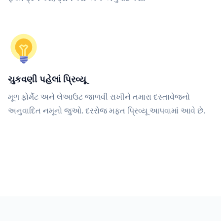
ચુકવણી પહેલાં પ્રિવ્યૂ
મૂળ ફોર્મેટ અને લેઆઉટ જાળવી રાખીને તમારા દસ્તાવેજનો
અનુવાદિત નમૂનો જુઓ. દરરોજ મફત પ્રિવ્યૂ આપવામાં આવે છે.