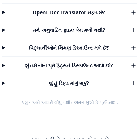
OpenL Doc Translator મફત છે?
મને અનુવાદિત ફાઇલ કેમ મળી નથી?
વિદ્યાર્થીઓને શિક્ષણ ડિસ્કાઉન્ટ મળે છે?
શું તમે નોન-પ્રોફિટ્સને ડિસ્કાઉન્ટ આપો છો?
શું હું રિફંડ માંગું શકું?
કશુંક અમે આવરી લીધું નથી? અમને ખુશી છે
પ્રતિસાદ
.