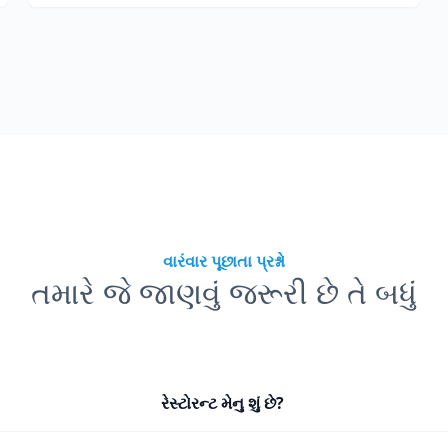
વારંવાર પૂછાતા પ્રશ્નો
તમારે જે જાણવું જરૂરી છે તે બધું
રેસ્ટોરન્ટ મેનુ શું છે?