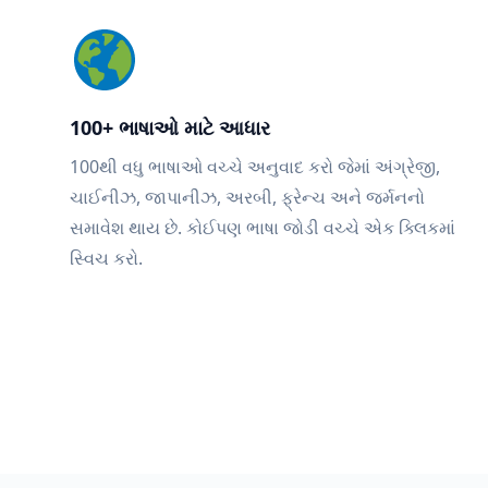
100+ ભાષાઓ માટે આધાર
100થી વધુ ભાષાઓ વચ્ચે અનુવાદ કરો જેમાં અંગ્રેજી,
ચાઈનીઝ, જાપાનીઝ, અરબી, ફ્રેન્ચ અને જર્મનનો
સમાવેશ થાય છે. કોઈપણ ભાષા જોડી વચ્ચે એક ક્લિકમાં
સ્વિચ કરો.