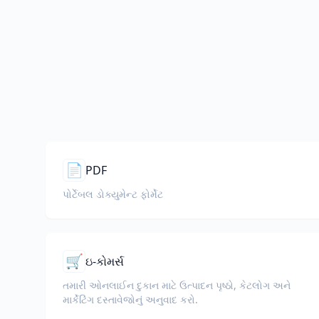
📄
PDF
પોર્ટેબલ ડોક્યુમેન્ટ ફોર્મેટ
🛒
ઇ-કોમર્સ
તમારી ઓનલાઈન દુકાન માટે ઉત્પાદન પૃષ્ઠો, કેટલોગ અને
માર્કેટિંગ દસ્તાવેજોનું અનુવાદ કરો.