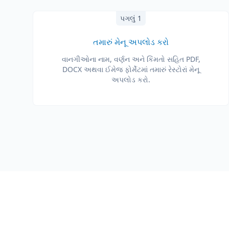
પગલું 1
તમારું મેનૂ અપલોડ કરો
વાનગીઓના નામ, વર્ણન અને કિંમતો સહિત PDF,
DOCX અથવા ઈમેજ ફોર્મેટમાં તમારું રેસ્ટોરાં મેનૂ
અપલોડ કરો.