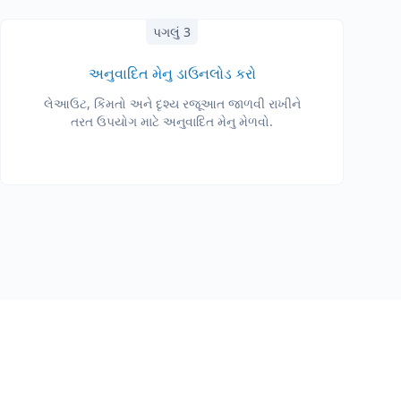
પગલું 3
અનુવાદિત મેનુ ડાઉનલોડ કરો
લેઆઉટ, કિંમતો અને દૃશ્ય રજૂઆત જાળવી રાખીને
તરત ઉપયોગ માટે અનુવાદિત મેનુ મેળવો.