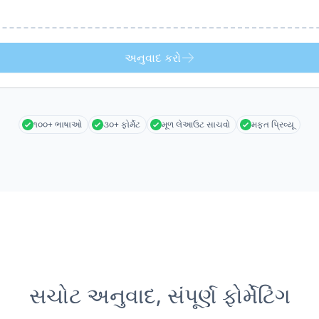
અનુવાદ કરો
૧૦૦+ ભાષાઓ
૩૦+ ફોર્મેટ
મૂળ લેઆઉટ સાચવો
મફત પ્રિવ્યૂ
સચોટ અનુવાદ, સંપૂર્ણ ફોર્મેટિંગ