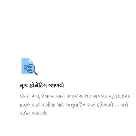
મૂળ ફોર્મેટિંગ જાળવો
ફૉન્ટ, રંગો, ટેબલ્સ અને પેજ લેઆઉટ અકબંધ રહે છે. દરેક
ફાઇલ સાથે સમીક્ષા માટે અનુવાદિત અને દ્વિભાષી — બંને
વર્ઝન આવે છે.