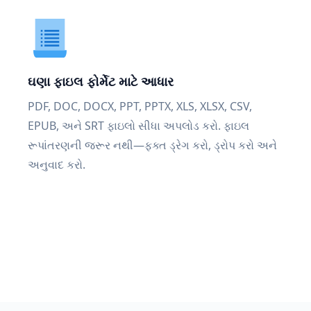
ઘણા ફાઇલ ફોર્મેટ માટે આધાર
PDF, DOC, DOCX, PPT, PPTX, XLS, XLSX, CSV,
EPUB, અને SRT ફાઇલો સીધા અપલોડ કરો. ફાઇલ
રૂપાંતરણની જરૂર નથી—ફક્ત ડ્રેગ કરો, ડ્રોપ કરો અને
અનુવાદ કરો.