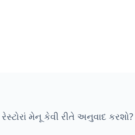
રેસ્ટોરાં મેનૂ કેવી રીતે અનુવાદ કરશો?