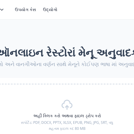
ઉપયોગ કેસ
ઉદ્યોગો
ઑનલાઇન રેસ્ટોરાં મેનૂ અનુવાદ
તો અને વાનગીઓના વર્ણન સાથે મેનૂને કોઈપણ ભાષા માં અનુવા
અહીં ક્લિક કરો અથવા ફાઇલ ડ્રોપ કરો
સપોર્ટેડ:
PDF, DOCX, PPTX, XLSX, EPUB, PNG, JPG, SRT,
વધુ
મહત્તમ ફાઇલ કદ 80 MB