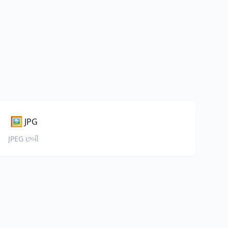
🖼️
JPG
JPEG છબી