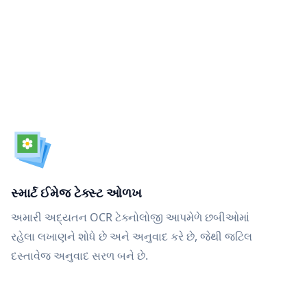
સ્માર્ટ ઈમેજ ટેક્સ્ટ ઓળખ
અમારી અદ્યતન OCR ટેક્નોલોજી આપમેળે છબીઓમાં
રહેલા લખાણને શોધે છે અને અનુવાદ કરે છે, જેથી જટિલ
દસ્તાવેજ અનુવાદ સરળ બને છે.