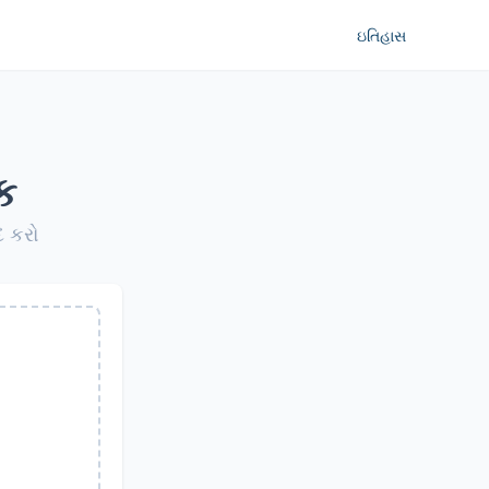
ઇતિહાસ
ક
દ કરો