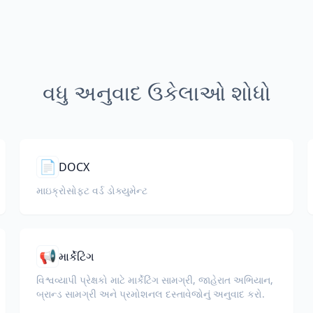
વધુ અનુવાદ ઉકેલાઓ શોધો
📄
DOCX
માઇક્રોસોફ્ટ વર્ડ ડોક્યુમેન્ટ
📢
માર્કેટિંગ
વિશ્વવ્યાપી પ્રેક્ષકો માટે માર્કેટિંગ સામગ્રી, જાહેરાત અભિયાન,
બ્રાન્ડ સામગ્રી અને પ્રમોશનલ દસ્તાવેજોનું અનુવાદ કરો.