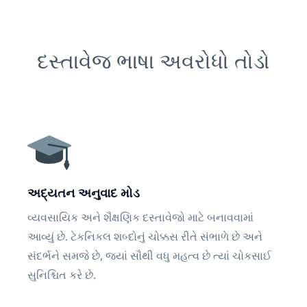
દસ્તાવેજ ભાષા અવરોધો તોડો
અદ્યતન અનુવાદ મોડ
વ્યવસાયિક અને શૈક્ષણિક દસ્તાવેજો માટે બનાવવામાં
આવ્યું છે. ટેકનિકલ શબ્દોનું ચોક્કસ રીતે સંભાળે છે અને
સંદર્ભને સમજે છે, જ્યાં સૌથી વધુ મહત્વ છે ત્યાં ચોકસાઈ
સુનિશ્ચિત કરે છે.