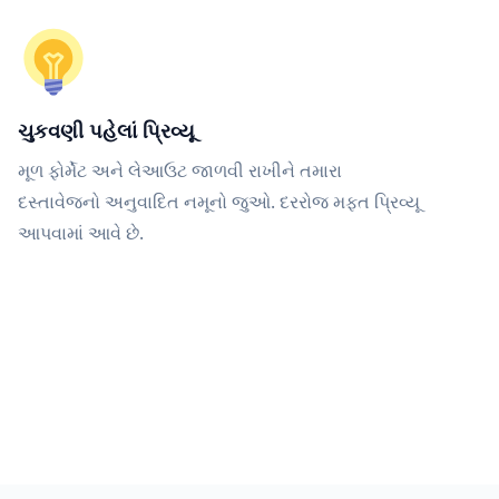
ચુકવણી પહેલાં પ્રિવ્યૂ
મૂળ ફોર્મેટ અને લેઆઉટ જાળવી રાખીને તમારા
દસ્તાવેજનો અનુવાદિત નમૂનો જુઓ. દરરોજ મફત પ્રિવ્યૂ
આપવામાં આવે છે.