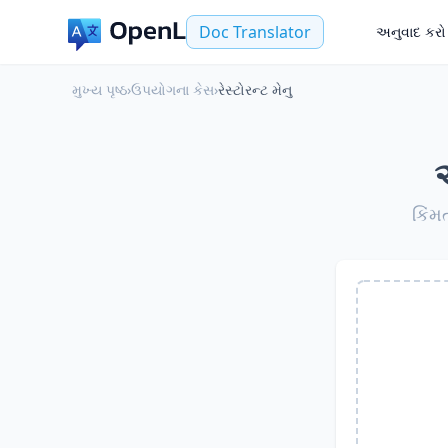
Doc Translator
અનુવાદ કરો
મુખ્ય પૃષ્ઠ
›
ઉપયોગના કેસ
›
રેસ્ટોરન્ટ મેનુ
કિંમ