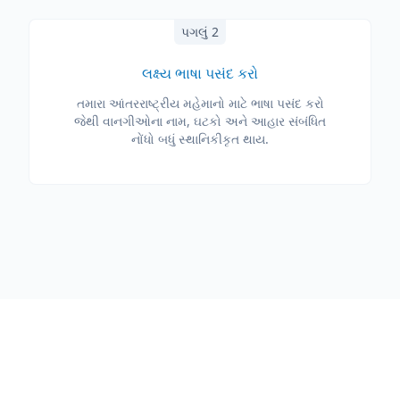
પગલું 2
લક્ષ્ય ભાષા પસંદ કરો
તમારા આંતરરાષ્ટ્રીય મહેમાનો માટે ભાષા પસંદ કરો
જેથી વાનગીઓના નામ, ઘટકો અને આહાર સંબંધિત
નોંધો બધું સ્થાનિકીકૃત થાય.