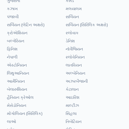
ગુજરાતી
કન્નડ
કઝાખ
મલયાલમ
પંજાબી
સર્બિયન
સર્બિયન (લેટિન અક્ષરો)
સર્બિયન (સિરિલિક અક્ષરો)
ક્રોએશિયન
સ્લોવાક
બલ્ગેરિયન
ડેનિશ
ફિનિશ
નૉર્વેજિયન
નેપાળી
સ્લોવેનિયન
એસ્ટોનિયન
લાતવિયન
લિથુઆનિયન
અલ્બેનિયન
આર્મેનિયન
અઝરબૈજાની
બેલારુશિયન
કેટાલાન
હૈતિયન ક્રેઓલ
આઇરિશ
મેસેડોનિયન
માલ્ટીઝ
મોંગોલિયન (સિરિલિક)
સિંહલા
લાઓ
તિબેટિયન