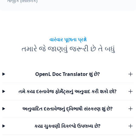
તાજીક (સિરિલિક)
વારંવાર પૂછાતા પ્રશ્નો
તમારે જે જાણવું જરૂરી છે તે બધું
OpenL Doc Translator શું છે?
તમે કયા દસ્તાવેજ ફોર્મેટ્સનું અનુવાદ કરી શકો છો?
અનુવાદિત દસ્તાવેજનું દ્વિભાષી સંસ્કરણ શું છે?
કયા ચુકવણી વિકલ્પો ઉપલબ્ધ છે?