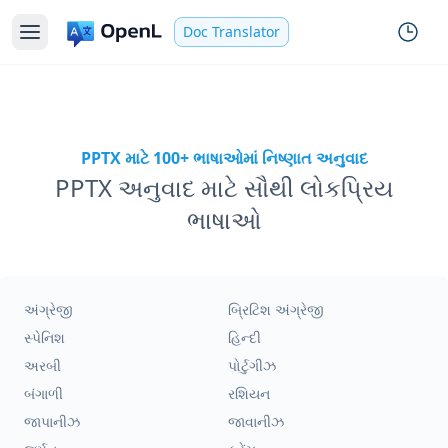
Doc Translator
PPTX માટે 100+ ભાષાઓમાં નિષ્ણાત અનુવાદ
PPTX અનુવાદ માટે સૌથી લોકપ્રિય
ભાષાઓ
અંગ્રેજી
બ્રિટિશ અંગ્રેજી
સ્પેનિશ
હિન્દી
અરબી
પોર્ટુગીઝ
બંગાળી
રશિયન
જાપાનીઝ
જાવાનીઝ