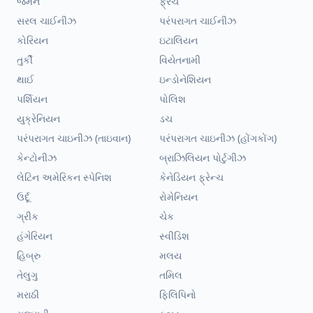
જર્મન
ફ્રેંચ
સરલ ચાઈનીઝ
પરંપરાગત ચાઈનીઝ
કોરિયન
ઇટાલિયન
તુર્કી
વિયેતનામી
થાઈ
ઇન્ડોનેશિયન
પર્શિયન
પોલિશ
યુક્રેનિયન
ડચ
પરંપરાગત ચાઇનીઝ (તાઇવાન)
પરંપરાગત ચાઇનીઝ (હોંગકોંગ)
કેન્ટોનીઝ
બ્રાઝિલિયન પોર્ટુગીઝ
લેટિન અમેરિકન સ્પેનિશ
કેનેડિયન ફ્રેન્ચ
ઉર્દૂ
રોમેનિયન
ગ્રીક
ચેક
હંગેરિયન
સ્વીડિશ
હિબ્રુ
મલય
તેલુગુ
તમિલ
મરાઠી
ફિલિપિનો