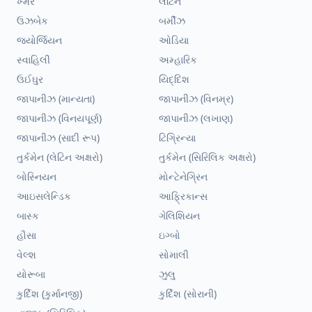
ખ્મેર
લેટિન
ઉઝબેક
બર્મીઝ
જ્યોર્જિયન
ઓડિયા
સ્વાહિલી
અમ્હારિક
ઉઈઘુર
યિદ્દિશ
જાપાનીઝ (માન્યતા)
જાપાનીઝ (વિનમ્ર)
જાપાનીઝ (વિનયપૂર્ણ)
જાપાનીઝ (લખાણ)
જાપાનીઝ (સાદી રૂપ)
ટિગ્રિન્યા
તુર્કમેન (લેટિન અક્ષરો)
તુર્કમેન (સિરિલિક અક્ષરો)
બોસ્નિયન
મોન્ટેનેગ્રિન
આઇસલેન્ડિક
આફ્રિકાન્સ
બાસ્ક
ગેલિશિયન
હૌસા
ઇગ્બો
વેલ્શ
સોમાલી
યોરૂબા
ઝુલુ
કુર્દિશ (કુર્માનજી)
કુર્દિશ (સોરાની)