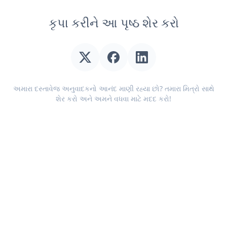
કૃપા કરીને આ પૃષ્ઠ શેર કરો
અમારા દસ્તાવેજ અનુવાદકનો આનંદ માણી રહ્યા છો? તમારા મિત્રો સાથે
શેર કરો અને અમને વધવા માટે મદદ કરો!