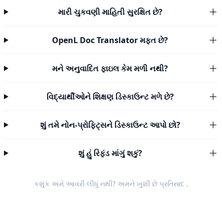
મારી ચુકવણી માહિતી સુરક્ષિત છે?
OpenL Doc Translator મફત છે?
મને અનુવાદિત ફાઇલ કેમ મળી નથી?
વિદ્યાર્થીઓને શિક્ષણ ડિસ્કાઉન્ટ મળે છે?
શું તમે નોન-પ્રોફિટ્સને ડિસ્કાઉન્ટ આપો છો?
શું હું રિફંડ માંગું શકું?
કશુંક અમે આવરી લીધું નથી? અમને ખુશી છે
પ્રતિસાદ
.