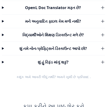
OpenL Doc Translator મફત છે?
મને અનુવાદિત ફાઇલ કેમ મળી નથી?
વિદ્યાર્થીઓને શિક્ષણ ડિસ્કાઉન્ટ મળે છે?
શું તમે નોન-પ્રોફિટ્સને ડિસ્કાઉન્ટ આપો છો?
શું હું રિફંડ માંગું શકું?
કશુંક અમે આવરી લીધું નથી? અમને ખુશી છે
પ્રતિસાદ
.
કૃપા કરીને આ પૃષ્ઠ શેર કરો