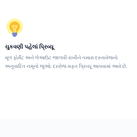
ચુકવણી પહેલાં પ્રિવ્યૂ
મૂળ ફોર્મેટ અને લેઆઉટ જાળવી રાખીને તમારા દસ્તાવેજનો
અનુવાદિત નમૂનો જુઓ. દરરોજ મફત પ્રિવ્યૂ આપવામાં આવે છે.