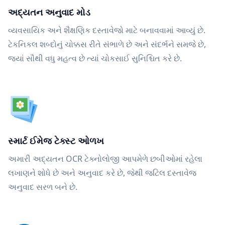
અદ્યતન અનુવાદ મોડ
વ્યવસાયિક અને શૈક્ષણિક દસ્તાવેજો માટે બનાવવામાં આવ્યું છે.
ટેકનિકલ શબ્દોનું ચોક્કસ રીતે સંભાળે છે અને સંદર્ભને સમજે છે,
જ્યાં સૌથી વધુ મહત્વ છે ત્યાં ચોકસાઈ સુનિશ્ચિત કરે છે.
સ્માર્ટ ઈમેજ ટેક્સ્ટ ઓળખ
અમારી અદ્યતન OCR ટેક્નોલોજી આપમેળે છબીઓમાં રહેલા
લખાણને શોધે છે અને અનુવાદ કરે છે, જેથી જટિલ દસ્તાવેજ
અનુવાદ સરળ બને છે.