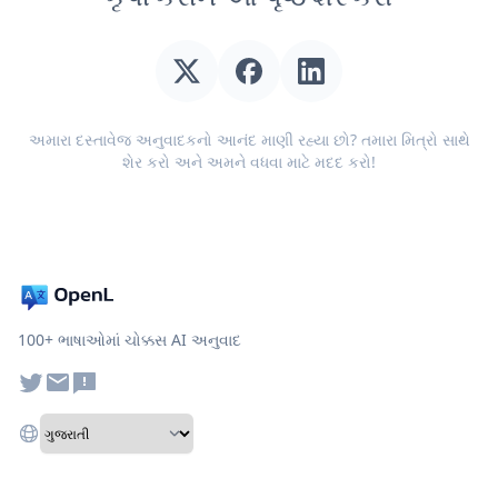
અમારા દસ્તાવેજ અનુવાદકનો આનંદ માણી રહ્યા છો? તમારા મિત્રો સાથે
શેર કરો અને અમને વધવા માટે મદદ કરો!
100+ ભાષાઓમાં ચોક્કસ AI અનુવાદ