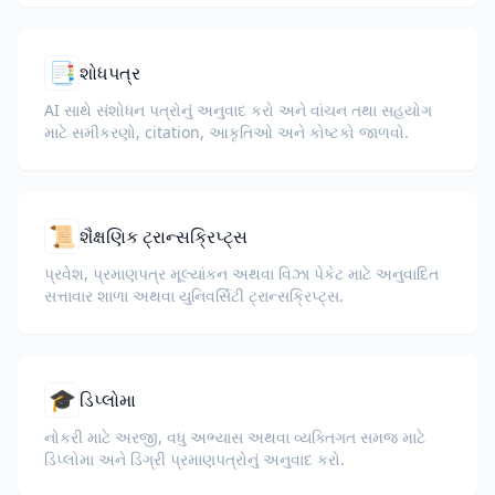
📑
શોધપત્ર
AI સાથે સંશોધન પત્રોનું અનુવાદ કરો અને વાંચન તથા સહયોગ
માટે સમીકરણો, citation, આકૃતિઓ અને કોષ્ટકો જાળવો.
📜
શૈક્ષણિક ટ્રાન્સક્રિપ્ટ્સ
પ્રવેશ, પ્રમાણપત્ર મૂલ્યાંકન અથવા વિઝા પેકેટ માટે અનુવાદિત
સત્તાવાર શાળા અથવા યુનિવર્સિટી ટ્રાન્સક્રિપ્ટ્સ.
🎓
ડિપ્લોમા
નોકરી માટે અરજી, વધુ અભ્યાસ અથવા વ્યક્તિગત સમજ માટે
ડિપ્લોમા અને ડિગ્રી પ્રમાણપત્રોનું અનુવાદ કરો.