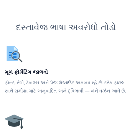
દસ્તાવેજ ભાષા અવરોધો તોડો
મૂળ ફોર્મેટિંગ જાળવો
ફૉન્ટ, રંગો, ટેબલ્સ અને પેજ લેઆઉટ અકબંધ રહે છે. દરેક ફાઇલ
સાથે સમીક્ષા માટે અનુવાદિત અને દ્વિભાષી — બંને વર્ઝન આવે છે.