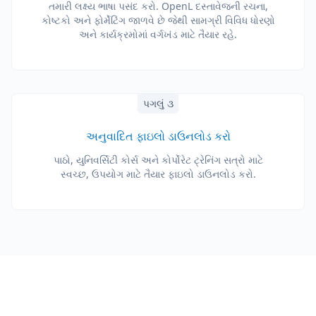
તમારી લક્ષ્ય ભાષા પસંદ કરો. OpenL દસ્તાવેજની રચના,
કોષ્ટકો અને ફોર્મેટિંગ જાળવે છે જેથી સામગ્રી વિવિધ ધોરણો
અને કાર્યક્રમોમાં વર્ગખંડ માટે તૈયાર રહે.
પગલું ૩
અનુવાદિત ફાઇલો ડાઉનલોડ કરો
પાઠો, યુનિવર્સિટી કોર્સ અને કોર્પોરેટ ટ્રેનિંગ સત્રો માટે
સ્વચ્છ, ઉપયોગ માટે તૈયાર ફાઇલો ડાઉનલોડ કરો.