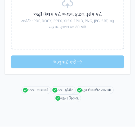
અહીં ક્લિક કરો અથવા ફાઇલ ડ્રોપ કરો
સપોર્ટેડ:
PDF, DOCX, PPTX, XLSX, EPUB, PNG, JPG, SRT,
વધુ
મહત્તમ ફાઇલ કદ 80 MB
અનુવાદ કરો
૧૦૦+ ભાષાઓ
૩૦+ ફોર્મેટ
મૂળ લેઆઉટ સાચવો
મફત પ્રિવ્યૂ