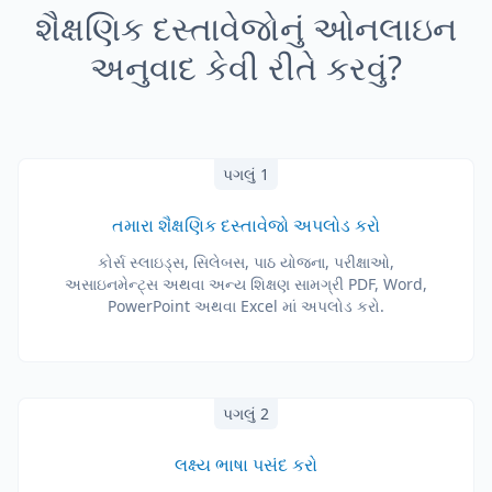
શૈક્ષણિક દસ્તાવેજોનું ઓનલાઇન
અનુવાદ કેવી રીતે કરવું?
પગલું 1
તમારા શૈક્ષણિક દસ્તાવેજો અપલોડ કરો
કોર્સ સ્લાઇડ્સ, સિલેબસ, પાઠ યોજના, પરીક્ષાઓ,
અસાઇનમેન્ટ્સ અથવા અન્ય શિક્ષણ સામગ્રી PDF, Word,
PowerPoint અથવા Excel માં અપલોડ કરો.
પગલું 2
લક્ષ્ય ભાષા પસંદ કરો