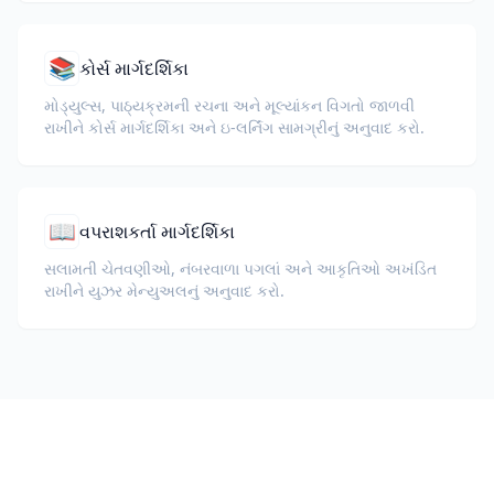
📚
કોર્સ માર્ગદર્શિકા
મોડ્યુલ્સ, પાઠ્યક્રમની રચના અને મૂલ્યાંકન વિગતો જાળવી
રાખીને કોર્સ માર્ગદર્શિકા અને ઇ-લર્નિંગ સામગ્રીનું અનુવાદ કરો.
📖
વપરાશકર્તા માર્ગદર્શિકા
સલામતી ચેતવણીઓ, નંબરવાળા પગલાં અને આકૃતિઓ અખંડિત
રાખીને યુઝર મેન્યુઅલનું અનુવાદ કરો.