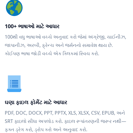
100+ ભાષાઓ માટે આધાર
100થી વધુ ભાષાઓ વચ્ચે અનુવાદ કરો જેમાં અંગ્રેજી, ચાઈનીઝ,
જાપાનીઝ, અરબી, ફ્રેન્ચ અને જર્મનનો સમાવેશ થાય છે.
કોઈપણ ભાષા જોડી વચ્ચે એક ક્લિકમાં સ્વિચ કરો.
ઘણા ફાઇલ ફોર્મેટ માટે આધાર
PDF, DOC, DOCX, PPT, PPTX, XLS, XLSX, CSV, EPUB, અને
SRT ફાઇલો સીધા અપલોડ કરો. ફાઇલ રૂપાંતરણની જરૂર નથી—
ફક્ત ડ્રેગ કરો, ડ્રોપ કરો અને અનુવાદ કરો.