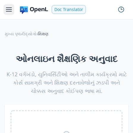
Doc Translator
મુખ્ય પૃષ્ઠ
›
ઉદ્યોગો
›
શિક્ષણ
ઓનલાઇન શૈક્ષણિક અનુવાદ
K-12 વર્ગખંડો, યુનિવર્સિટીઓ અને તાલીમ કાર્યક્રમો માટે
કોર્સ સામગ્રી અને શિક્ષણ દસ્તાવેજોનું ઝડપી અને
ચોક્કસ અનુવાદ કોઈપણ ભાષા માં.