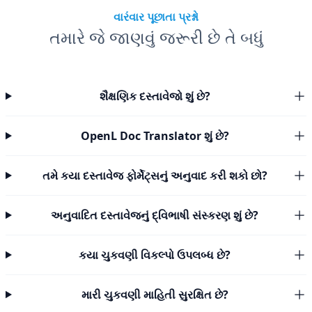
વારંવાર પૂછાતા પ્રશ્નો
તમારે જે જાણવું જરૂરી છે તે બધું
શૈક્ષણિક દસ્તાવેજો શું છે?
OpenL Doc Translator શું છે?
તમે કયા દસ્તાવેજ ફોર્મેટ્સનું અનુવાદ કરી શકો છો?
અનુવાદિત દસ્તાવેજનું દ્વિભાષી સંસ્કરણ શું છે?
કયા ચુકવણી વિકલ્પો ઉપલબ્ધ છે?
મારી ચુકવણી માહિતી સુરક્ષિત છે?