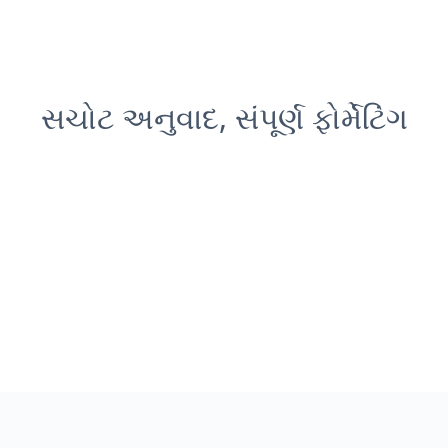
સચોટ અનુવાદ, સંપૂર્ણ ફોર્મેટિંગ