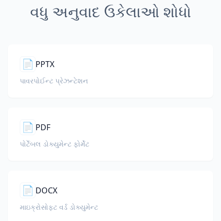
વધુ અનુવાદ ઉકેલાઓ શોધો
📄
PPTX
પાવરપોઈન્ટ પ્રેઝન્ટેશન
📄
PDF
પોર્ટેબલ ડોક્યુમેન્ટ ફોર્મેટ
📄
DOCX
માઇક્રોસોફ્ટ વર્ડ ડોક્યુમેન્ટ