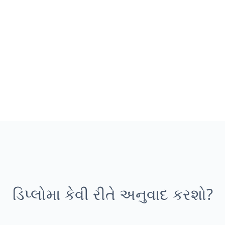
ડિપ્લોમા કેવી રીતે અનુવાદ કરશો?