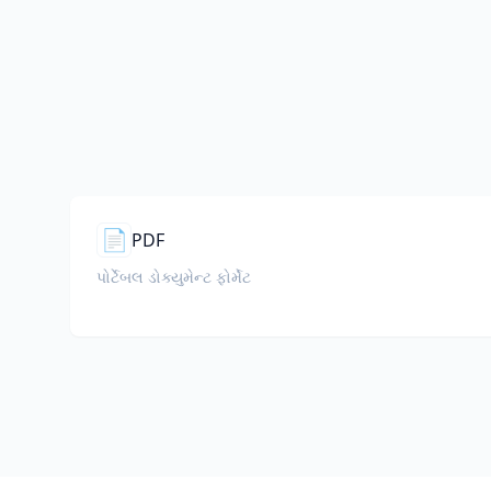
📄
PDF
પોર્ટેબલ ડોક્યુમેન્ટ ફોર્મેટ