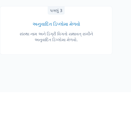
પગલું 3
અનુવાદિત ડિપ્લોમા મેળવો
સંસ્થા નામ અને ડિગ્રી વિગતો યથાવત્ રાખીને
અનુવાદિત ડિપ્લોમા મેળવો.