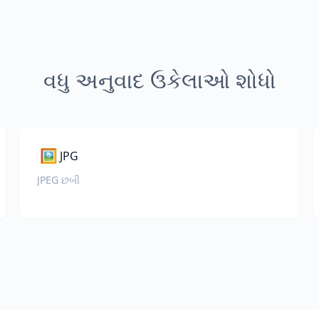
વધુ અનુવાદ ઉકેલાઓ શોધો
🖼️
JPG
JPEG છબી