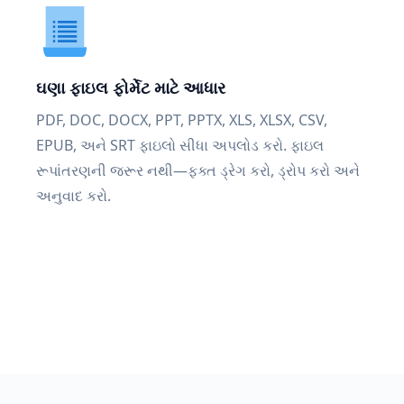
ઘણા ફાઇલ ફોર્મેટ માટે આધાર
PDF, DOC, DOCX, PPT, PPTX, XLS, XLSX, CSV,
EPUB, અને SRT ફાઇલો સીધા અપલોડ કરો. ફાઇલ
રૂપાંતરણની જરૂર નથી—ફક્ત ડ્રેગ કરો, ડ્રોપ કરો અને
અનુવાદ કરો.