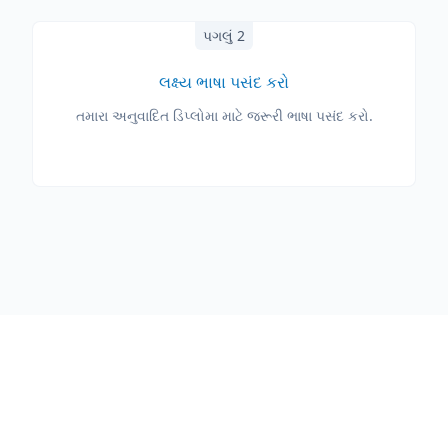
પગલું 2
લક્ષ્ય ભાષા પસંદ કરો
તમારા અનુવાદિત ડિપ્લોમા માટે જરૂરી ભાષા પસંદ કરો.