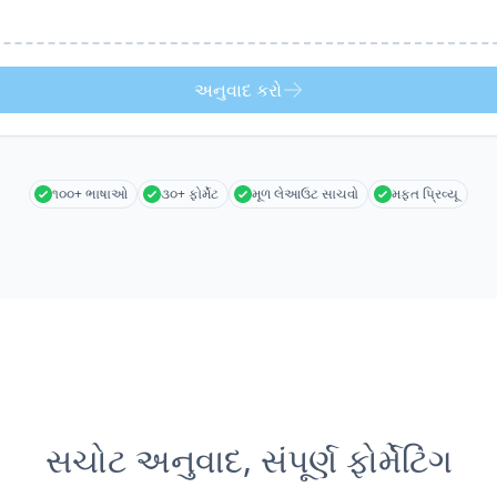
અનુવાદ કરો
૧૦૦+ ભાષાઓ
૩૦+ ફોર્મેટ
મૂળ લેઆઉટ સાચવો
મફત પ્રિવ્યૂ
સચોટ અનુવાદ, સંપૂર્ણ ફોર્મેટિંગ