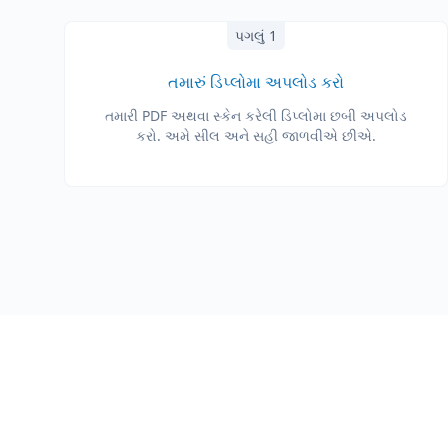
પગલું 1
તમારું ડિપ્લોમા અપલોડ કરો
તમારી PDF અથવા સ્કેન કરેલી ડિપ્લોમા છબી અપલોડ
કરો. અમે સીલ અને સહી જાળવીએ છીએ.