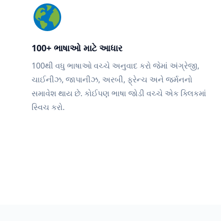
100+ ભાષાઓ માટે આધાર
100થી વધુ ભાષાઓ વચ્ચે અનુવાદ કરો જેમાં અંગ્રેજી,
ચાઈનીઝ, જાપાનીઝ, અરબી, ફ્રેન્ચ અને જર્મનનો
સમાવેશ થાય છે. કોઈપણ ભાષા જોડી વચ્ચે એક ક્લિકમાં
સ્વિચ કરો.