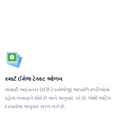
સ્માર્ટ ઈમેજ ટેક્સ્ટ ઓળખ
અમારી અદ્યતન OCR ટેક્નોલોજી આપમેળે છબીઓમાં
રહેલા લખાણને શોધે છે અને અનુવાદ કરે છે, જેથી જટિલ
દસ્તાવેજ અનુવાદ સરળ બને છે.