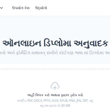
ઉપયોગ કેસ
ઉદ્યોગો
ઑનલાઇન ડિપ્લોમા અનુવાદક
િગતો અને ફોર્મેટિંગ યથાવત્ રાખીને કોઈપણ ભાષા માં ડિપ્લોમા અ
અહીં ક્લિક કરો અથવા ફાઇલ ડ્રોપ કરો
સપોર્ટેડ:
PDF, DOCX, PPTX, XLSX, EPUB, PNG, JPG, SRT,
વધુ
મહત્તમ ફાઇલ કદ 80 MB