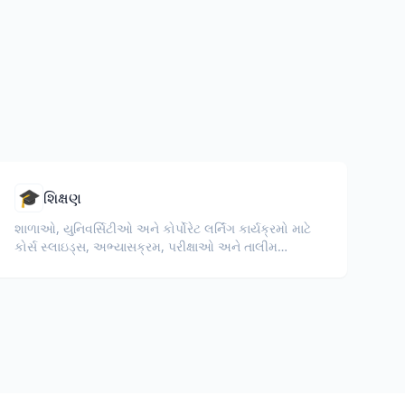
🎓
શિક્ષણ
શાળાઓ, યુનિવર્સિટીઓ અને કોર્પોરેટ લર્નિંગ કાર્યક્રમો માટે
કોર્સ સ્લાઇડ્સ, અભ્યાસક્રમ, પરીક્ષાઓ અને તાલીમ
સામગ્રીનું અનુવાદ કરો.