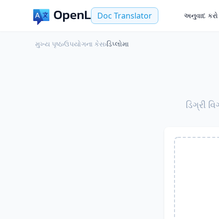
Doc Translator
અનુવાદ કરો
મુખ્ય પૃષ્ઠ
›
ઉપયોગના કેસ
›
ડિપ્લોમા
ડિગ્રી વ