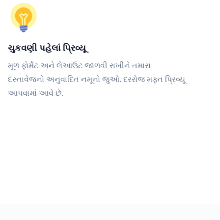
ચુકવણી પહેલાં પ્રિવ્યૂ
મૂળ ફોર્મેટ અને લેઆઉટ જાળવી રાખીને તમારા
દસ્તાવેજનો અનુવાદિત નમૂનો જુઓ. દરરોજ મફત પ્રિવ્યૂ
આપવામાં આવે છે.