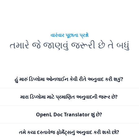
વારંવાર પૂછાતા પ્રશ્નો
તમારે જે જાણવું જરૂરી છે તે બધું
હું મારું ડિપ્લોમા ઓનલાઈન કેવી રીતે અનુવાદ કરી શકું?
મારા ડિપ્લોમા માટે પ્રમાણિત અનુવાદની જરૂર છે?
OpenL Doc Translator શું છે?
તમે કયા દસ્તાવેજ ફોર્મેટ્સનું અનુવાદ કરી શકો છો?