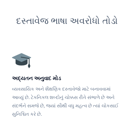
દસ્તાવેજ ભાષા અવરોધો તોડો
અદ્યતન અનુવાદ મોડ
વ્યવસાયિક અને શૈક્ષણિક દસ્તાવેજો માટે બનાવવામાં
આવ્યું છે. ટેકનિકલ શબ્દોનું ચોક્કસ રીતે સંભાળે છે અને
સંદર્ભને સમજે છે, જ્યાં સૌથી વધુ મહત્વ છે ત્યાં ચોકસાઈ
સુનિશ્ચિત કરે છે.