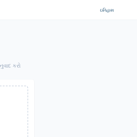
ઇતિહાસ
નુવાદ કરો