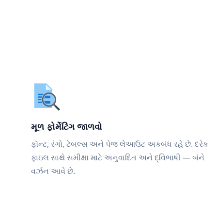
મૂળ ફોર્મેટિંગ જાળવો
ફૉન્ટ, રંગો, ટેબલ્સ અને પેજ લેઆઉટ અકબંધ રહે છે. દરેક
ફાઇલ સાથે સમીક્ષા માટે અનુવાદિત અને દ્વિભાષી — બંને
વર્ઝન આવે છે.