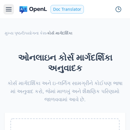
Doc Translator
મુખ્ય પૃષ્ઠ
›
ઉપયોગના કેસ
›
કોર્સ માર્ગદર્શિકા
ઓનલાઇન કોર્સ માર્ગદર્શિકા
અનુવાદક
કોર્સ માર્ગદર્શિકા અને ઇ-લર્નિંગ સામગ્રીને કોઈપણ ભાષા
માં અનુવાદ કરો, જેમાં માળખું અને શૈક્ષણિક પરિણામો
જાળવવામાં આવે છે.