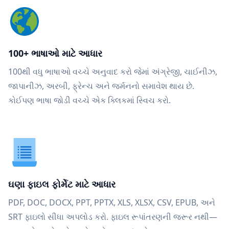
100+ ભાષાઓ માટે આધાર
100થી વધુ ભાષાઓ વચ્ચે અનુવાદ કરો જેમાં અંગ્રેજી, ચાઈનીઝ,
જાપાનીઝ, અરબી, ફ્રેન્ચ અને જર્મનનો સમાવેશ થાય છે.
કોઈપણ ભાષા જોડી વચ્ચે એક ક્લિકમાં સ્વિચ કરો.
ઘણા ફાઇલ ફોર્મેટ માટે આધાર
PDF, DOC, DOCX, PPT, PPTX, XLS, XLSX, CSV, EPUB, અને
SRT ફાઇલો સીધા અપલોડ કરો. ફાઇલ રૂપાંતરણની જરૂર નથી—