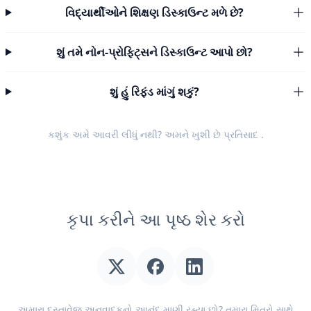
વિદ્યાર્થીઓને શિક્ષણ ડિસ્કાઉન્ટ મળે છે?
શું તમે નોન-પ્રોફિટ્સને ડિસ્કાઉન્ટ આપો છો?
શું હું રિફંડ માંગું શકું?
કશુંક અમે આવરી લીધું નથી? અમને ખુશી છે
પ્રતિસાદ
.
કૃપા કરીને આ પૃષ્ઠ શેર કરો
અમારા દસ્તાવેજ અનુવાદકનો આનંદ માણી રહ્યા છો? તમારા મિત્રો સાથે