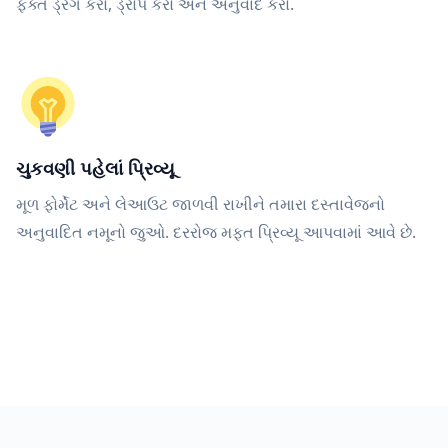
ફક્ત ડ્રેગ કરો, ડ્રોપ કરો અને અનુવાદ કરો.
ચુકવણી પહેલાં પ્રિવ્યૂ
મૂળ ફોર્મેટ અને લેઆઉટ જાળવી રાખીને તમારા દસ્તાવેજનો
અનુવાદિત નમૂનો જુઓ. દરરોજ મફત પ્રિવ્યૂ આપવામાં આવે છે.