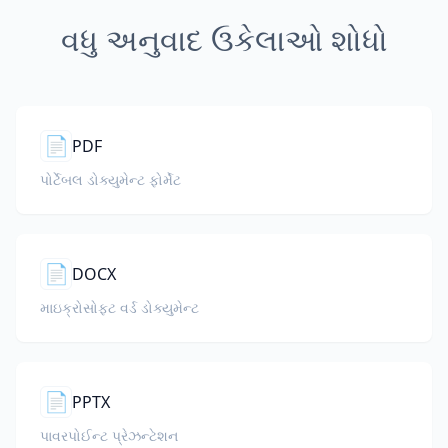
વધુ અનુવાદ ઉકેલાઓ શોધો
📄
PDF
પોર્ટેબલ ડોક્યુમેન્ટ ફોર્મેટ
📄
DOCX
માઇક્રોસોફ્ટ વર્ડ ડોક્યુમેન્ટ
📄
PPTX
પાવરપોઈન્ટ પ્રેઝન્ટેશન