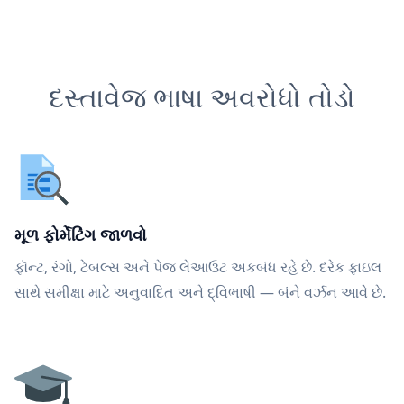
દસ્તાવેજ ભાષા અવરોધો તોડો
મૂળ ફોર્મેટિંગ જાળવો
ફૉન્ટ, રંગો, ટેબલ્સ અને પેજ લેઆઉટ અકબંધ રહે છે. દરેક ફાઇલ
સાથે સમીક્ષા માટે અનુવાદિત અને દ્વિભાષી — બંને વર્ઝન આવે છે.