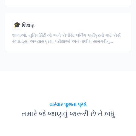
🎓
શિક્ષણ
શાળાઓ, યુનિવર્સિટીઓ અને કોર્પોરેટ લર્નિંગ કાર્યક્રમો માટે કોર્સ
સ્લાઇડ્સ, અભ્યાસક્રમ, પરીક્ષાઓ અને તાલીમ સામગ્રીનું
અનુવાદ કરો.
વારંવાર પૂછાતા પ્રશ્નો
તમારે જે જાણવું જરૂરી છે તે બધું