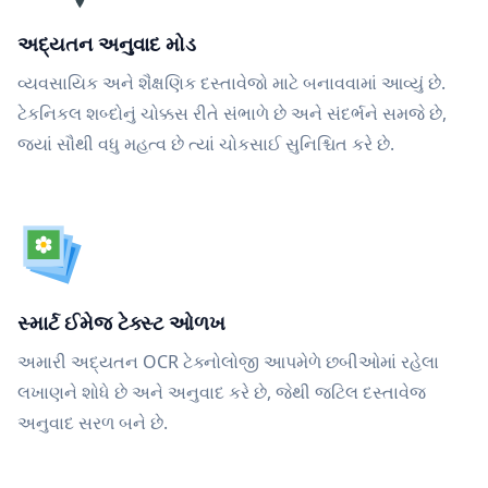
અદ્યતન અનુવાદ મોડ
વ્યવસાયિક અને શૈક્ષણિક દસ્તાવેજો માટે બનાવવામાં આવ્યું છે.
ટેકનિકલ શબ્દોનું ચોક્કસ રીતે સંભાળે છે અને સંદર્ભને સમજે છે,
જ્યાં સૌથી વધુ મહત્વ છે ત્યાં ચોકસાઈ સુનિશ્ચિત કરે છે.
સ્માર્ટ ઈમેજ ટેક્સ્ટ ઓળખ
અમારી અદ્યતન OCR ટેક્નોલોજી આપમેળે છબીઓમાં રહેલા
લખાણને શોધે છે અને અનુવાદ કરે છે, જેથી જટિલ દસ્તાવેજ
અનુવાદ સરળ બને છે.