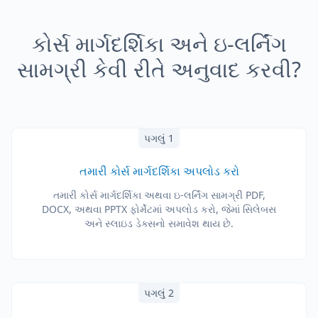
કોર્સ માર્ગદર્શિકા અને ઇ-લર્નિંગ
સામગ્રી કેવી રીતે અનુવાદ કરવી?
પગલું 1
તમારી કોર્સ માર્ગદર્શિકા અપલોડ કરો
તમારી કોર્સ માર્ગદર્શિકા અથવા ઇ-લર્નિંગ સામગ્રી PDF,
DOCX, અથવા PPTX ફોર્મેટમાં અપલોડ કરો, જેમાં સિલેબસ
અને સ્લાઇડ ડેક્સનો સમાવેશ થાય છે.
પગલું 2