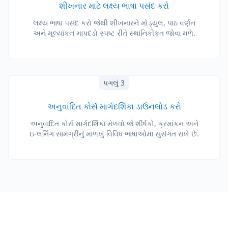
શીખનાર માટે લક્ષ્ય ભાષા પસંદ કરો
લક્ષ્ય ભાષા પસંદ કરો જેથી શીખનારને મોડ્યુલ, પાઠ વર્ણન
અને મૂલ્યાંકન માપદંડો સ્પષ્ટ રીતે સ્થાનિકીકૃત જોવા મળે.
પગલું 3
અનુવાદિત કોર્સ માર્ગદર્શિકા ડાઉનલોડ કરો
અનુવાદિત કોર્સ માર્ગદર્શિકા મેળવો જે શીર્ષકો, ક્રમાંકન અને
ઇ-લર્નિંગ સામગ્રીનું માળખું વિવિધ ભાષાઓમાં સુસંગત રાખે છે.