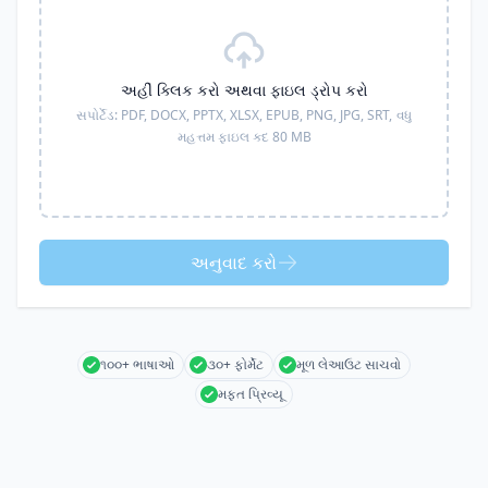
અહીં ક્લિક કરો અથવા ફાઇલ ડ્રોપ કરો
સપોર્ટેડ:
PDF, DOCX, PPTX, XLSX, EPUB, PNG, JPG, SRT,
વધુ
મહત્તમ ફાઇલ કદ 80 MB
અનુવાદ કરો
૧૦૦+ ભાષાઓ
૩૦+ ફોર્મેટ
મૂળ લેઆઉટ સાચવો
મફત પ્રિવ્યૂ