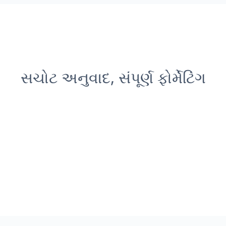
સચોટ અનુવાદ, સંપૂર્ણ ફોર્મેટિંગ