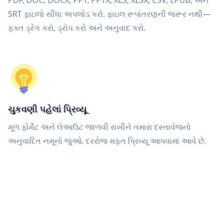
PDF, DOC, DOCX, PPT, PPTX, XLS, XLSX, CSV, EPUB, અને
SRT ફાઇલો સીધા અપલોડ કરો. ફાઇલ રૂપાંતરણની જરૂર નથી—
ફક્ત ડ્રેગ કરો, ડ્રોપ કરો અને અનુવાદ કરો.
ચુકવણી પહેલાં પ્રિવ્યૂ
મૂળ ફોર્મેટ અને લેઆઉટ જાળવી રાખીને તમારા દસ્તાવેજનો
અનુવાદિત નમૂનો જુઓ. દરરોજ મફત પ્રિવ્યૂ આપવામાં આવે છે.