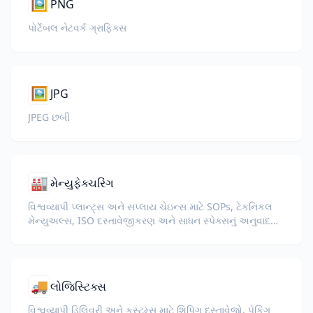
🖼️
PNG
પોર્ટેબલ નેટવર્ક ગ્રાફિક્સ
🖼️
JPG
JPEG છબી
🏭
મેન્યુફેક્ચરિંગ
વિશ્વવ્યાપી પ્લાન્ટ્સ અને સપ્લાય ચેઇન્સ માટે SOPs, ટેકનિકલ
મેન્યુઅલ્સ, ISO દસ્તાવેજીકરણ અને સાધન સ્પેક્સનું અનુવાદ
કરો.
🚚
લોજિસ્ટિક્સ
વિશ્વવ્યાપી ડિલિવરી અને કસ્ટમ્સ માટે શિપિંગ દસ્તાવેજો, પેકિંગ