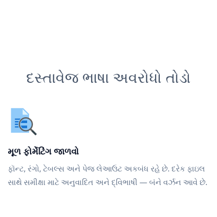
દસ્તાવેજ ભાષા અવરોધો તોડો
મૂળ ફોર્મેટિંગ જાળવો
ફૉન્ટ, રંગો, ટેબલ્સ અને પેજ લેઆઉટ અકબંધ રહે છે. દરેક ફાઇલ
સાથે સમીક્ષા માટે અનુવાદિત અને દ્વિભાષી — બંને વર્ઝન આવે છે.