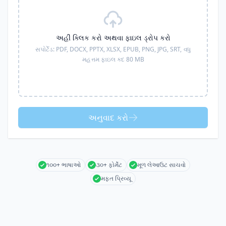
અહીં ક્લિક કરો અથવા ફાઇલ ડ્રોપ કરો
સપોર્ટેડ:
PDF, DOCX, PPTX, XLSX, EPUB, PNG, JPG, SRT,
વધુ
મહત્તમ ફાઇલ કદ 80 MB
અનુવાદ કરો
૧૦૦+ ભાષાઓ
૩૦+ ફોર્મેટ
મૂળ લેઆઉટ સાચવો
મફત પ્રિવ્યૂ