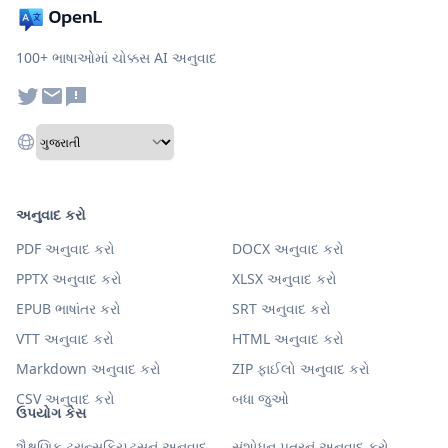
100+ ભાષાઓમાં ચોક્કસ AI અનુવાદ
અનુવાદ કરો
PDF અનુવાદ કરો
DOCX અનુવાદ કરો
PPTX અનુવાદ કરો
XLSX અનુવાદ કરો
EPUB ભાષાંતર કરો
SRT અનુવાદ કરો
VTT અનુવાદ કરો
HTML અનુવાદ કરો
Markdown અનુવાદ કરો
ZIP ફાઈલો અનુવાદ કરો
CSV અનુવાદ કરો
બધા જુઓ
ઉપયોગ કેસ
શૈક્ષણિક ટ્રાન્સક્રિપ્ટ્સનું અનુવાદ
સંશોધન પત્રનું અનુવાદ કરો