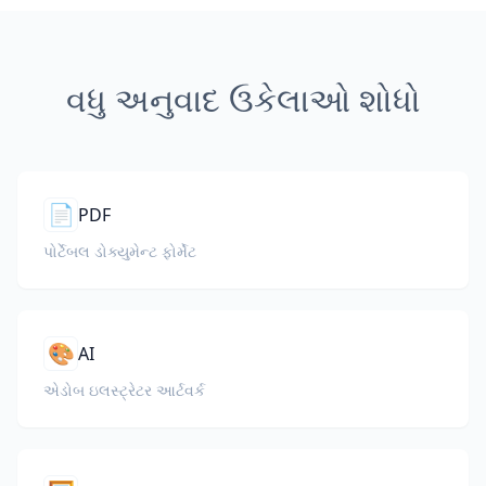
વધુ અનુવાદ ઉકેલાઓ શોધો
📄
PDF
પોર્ટેબલ ડોક્યુમેન્ટ ફોર્મેટ
🎨
AI
એડોબ ઇલસ્ટ્રેટર આર્ટવર્ક