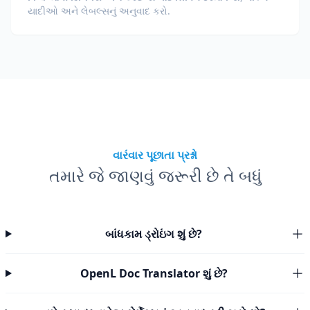
યાદીઓ અને લેબલ્સનું અનુવાદ કરો.
વારંવાર પૂછાતા પ્રશ્નો
તમારે જે જાણવું જરૂરી છે તે બધું
બાંધકામ ડ્રોઇંગ શું છે?
OpenL Doc Translator શું છે?