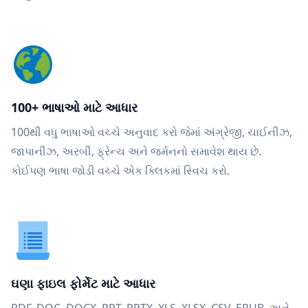
100+ ભાષાઓ માટે આધાર
100થી વધુ ભાષાઓ વચ્ચે અનુવાદ કરો જેમાં અંગ્રેજી, ચાઈનીઝ,
જાપાનીઝ, અરબી, ફ્રેન્ચ અને જર્મનનો સમાવેશ થાય છે.
કોઈપણ ભાષા જોડી વચ્ચે એક ક્લિકમાં સ્વિચ કરો.
ઘણા ફાઇલ ફોર્મેટ માટે આધાર