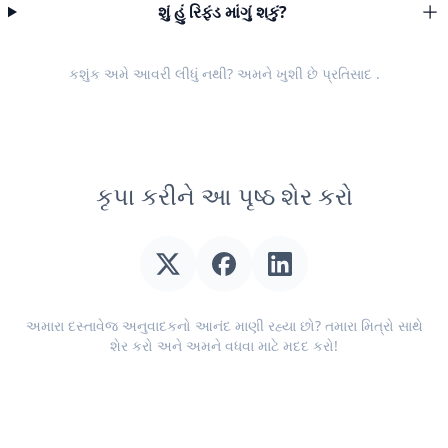
શું હું રિફંડ માંગું શકું?
કશુંક અમે આવરી લીધું નથી? અમને ખુશી છે
પ્રતિસાદ
.
કૃપા કરીને આ પૃષ્ઠ શેર કરો
અમારા દસ્તાવેજ અનુવાદકનો આનંદ માણી રહ્યા છો? તમારા મિત્રો સાથે
શેર કરો અને અમને વધવા માટે મદદ કરો!