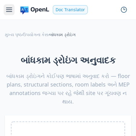
Doc Translator
મુખ્ય પૃષ્ઠ
›
ઉપયોગના કેસ
›
બાંધકામ ડ્રોઇંગ
બાંધકામ ડ્રોઇંગ અનુવાદક
બાંધકામ ડ્રોઇંગને કોઈપણ ભાષામાં અનુવાદ કરો — floor
plans, structural sections, room labels અને MEP
annotations જગ્યા પર રહે જેથી site પર ગૂંચવણ ન
થાય.