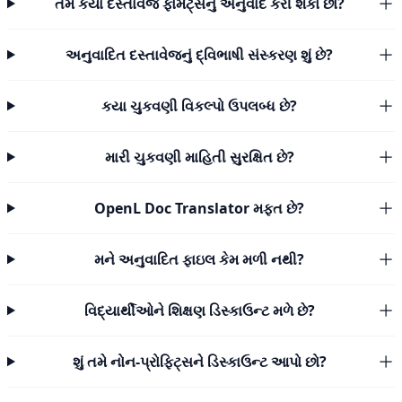
તમે કયા દસ્તાવેજ ફોર્મેટ્સનું અનુવાદ કરી શકો છો?
અનુવાદિત દસ્તાવેજનું દ્વિભાષી સંસ્કરણ શું છે?
કયા ચુકવણી વિકલ્પો ઉપલબ્ધ છે?
મારી ચુકવણી માહિતી સુરક્ષિત છે?
OpenL Doc Translator મફત છે?
મને અનુવાદિત ફાઇલ કેમ મળી નથી?
વિદ્યાર્થીઓને શિક્ષણ ડિસ્કાઉન્ટ મળે છે?
શું તમે નોન-પ્રોફિટ્સને ડિસ્કાઉન્ટ આપો છો?