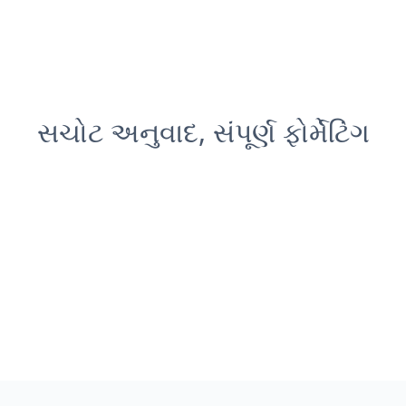
સચોટ અનુવાદ, સંપૂર્ણ ફોર્મેટિંગ