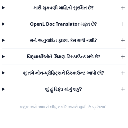
મારી ચુકવણી માહિતી સુરક્ષિત છે?
OpenL Doc Translator મફત છે?
મને અનુવાદિત ફાઇલ કેમ મળી નથી?
વિદ્યાર્થીઓને શિક્ષણ ડિસ્કાઉન્ટ મળે છે?
શું તમે નોન-પ્રોફિટ્સને ડિસ્કાઉન્ટ આપો છો?
શું હું રિફંડ માંગું શકું?
કશુંક અમે આવરી લીધું નથી? અમને ખુશી છે
પ્રતિસાદ
.