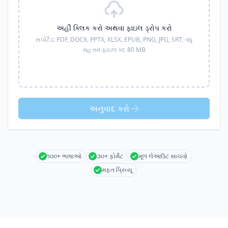
અહીં ક્લિક કરો અથવા ફાઇલ ડ્રોપ કરો
સપોર્ટેડ:
PDF, DOCX, PPTX, XLSX, EPUB, PNG, JPG, SRT,
વધુ
મહત્તમ ફાઇલ કદ 80 MB
અનુવાદ કરો
૧૦૦+ ભાષાઓ
૩૦+ ફોર્મેટ
મૂળ લેઆઉટ સાચવો
મફત પ્રિવ્યૂ