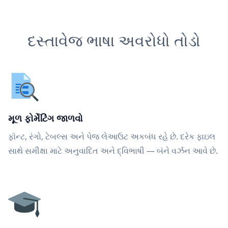
દસ્તાવેજ ભાષા અવરોધો તોડો
મૂળ ફોર્મેટિંગ જાળવો
ફૉન્ટ, રંગો, ટેબલ્સ અને પેજ લેઆઉટ અકબંધ રહે છે. દરેક ફાઇલ
સાથે સમીક્ષા માટે અનુવાદિત અને દ્વિભાષી — બંને વર્ઝન આવે છે.