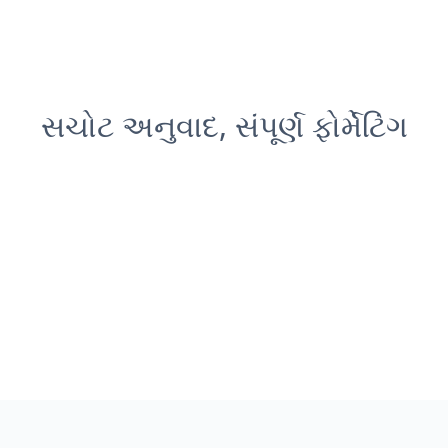
સચોટ અનુવાદ, સંપૂર્ણ ફોર્મેટિંગ