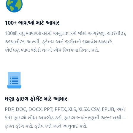
100+ ભાષાઓ માટે આધાર
100થી વધુ ભાષાઓ વચ્ચે અનુવાદ કરો જેમાં અંગ્રેજી, ચાઈનીઝ,
જાપાનીઝ, અરબી, ફ્રેન્ચ અને જર્મનનો સમાવેશ થાય છે.
કોઈપણ ભાષા જોડી વચ્ચે એક ક્લિકમાં સ્વિચ કરો.
ઘણા ફાઇલ ફોર્મેટ માટે આધાર
PDF, DOC, DOCX, PPT, PPTX, XLS, XLSX, CSV, EPUB, અને
SRT ફાઇલો સીધા અપલોડ કરો. ફાઇલ રૂપાંતરણની જરૂર નથી—
ફક્ત ડ્રેગ કરો, ડ્રોપ કરો અને અનુવાદ કરો.