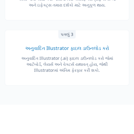
અને ઇફેક્ટ્સ તમારા દર્શકો માટે અનુકૂળ થાય.
પગલું 3
અનુવાદિત Illustrator ફાઇલ ડાઉનલોડ કરો
અનુવાદિત Illustrator (.ai) ફાઇલ ડાઉનલોડ કરો જેમાં
આર્ટબોર્ડ, લેયર્સ અને વેક્ટર્સ યથાવત્ હોય, જેથી
Illustratorમાં અંતિમ ફેરફાર કરી શકો.