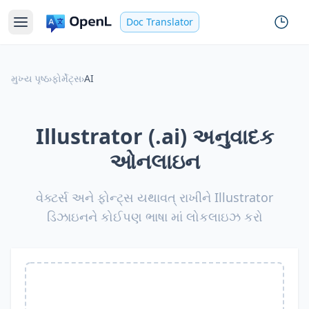
Doc Translator
મુખ્ય પૃષ્ઠ
›
ફોર્મેટ્સ
›
AI
Illustrator (.ai) અનુવાદક
ઓનલાઇન
વેક્ટર્સ અને ફોન્ટ્સ યથાવત્ રાખીને Illustrator
ડિઝાઇનને કોઈપણ ભાષા માં લોકલાઇઝ કરો