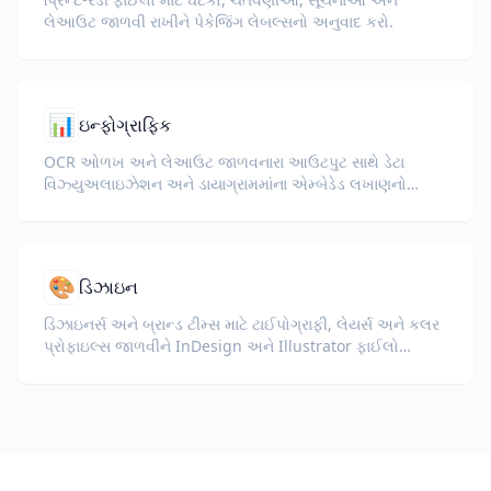
લેઆઉટ જાળવી રાખીને પેકેજિંગ લેબલ્સનો અનુવાદ કરો.
📊
ઇન્ફોગ્રાફિક
OCR ઓળખ અને લેઆઉટ જાળવનારા આઉટપુટ સાથે ડેટા
વિઝ્યુઅલાઇઝેશન અને ડાયાગ્રામમાંના એમ્બેડેડ લખાણનો
અનુવાદ કરો.
🎨
ડિઝાઇન
ડિઝાઇનર્સ અને બ્રાન્ડ ટીમ્સ માટે ટાઈપોગ્રાફી, લેયર્સ અને કલર
પ્રોફાઇલ્સ જાળવીને InDesign અને Illustrator ફાઈલો
(IDML, INDD, AI)નું અનુવાદ કરો.