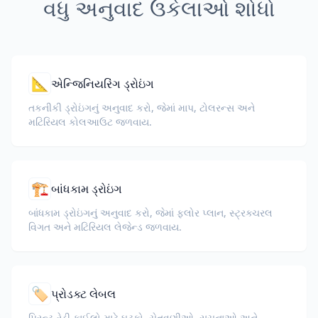
વધુ અનુવાદ ઉકેલાઓ શોધો
📐
એન્જિનિયરિંગ ડ્રોઇંગ
તકનીકી ડ્રોઇંગનું અનુવાદ કરો, જેમાં માપ, ટોલરન્સ અને
મટિરિયલ કોલઆઉટ જળવાય.
🏗️
બાંધકામ ડ્રોઇંગ
બાંધકામ ડ્રોઇંગનું અનુવાદ કરો, જેમાં ફ્લોર પ્લાન, સ્ટ્રક્ચરલ
વિગત અને મટિરિયલ લેજેન્ડ જળવાય.
🏷️
પ્રોડક્ટ લેબલ
પ્રિન્ટ-રેડી ફાઈલો માટે ઘટકો, ચેતવણીઓ, સૂચનાઓ અને