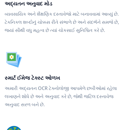
અદ્યતન અનુવાદ મોડ
વ્યવસાયિક અને શૈક્ષણિક દસ્તાવેજો માટે બનાવવામાં આવ્યું છે.
ટેકનિકલ શબ્દોનું ચોક્કસ રીતે સંભાળે છે અને સંદર્ભને સમજે છે,
જ્યાં સૌથી વધુ મહત્વ છે ત્યાં ચોકસાઈ સુનિશ્ચિત કરે છે.
સ્માર્ટ ઈમેજ ટેક્સ્ટ ઓળખ
અમારી અદ્યતન OCR ટેક્નોલોજી આપમેળે છબીઓમાં રહેલા
લખાણને શોધે છે અને અનુવાદ કરે છે, જેથી જટિલ દસ્તાવેજ
અનુવાદ સરળ બને છે.