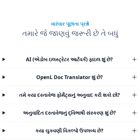
વારંવાર પૂછાતા પ્રશ્નો
તમારે જે જાણવું જરૂરી છે તે બધું
AI (એડોબ ઇલસ્ટ્રેટર આર્ટવર્ક) ફાઇલ શું છે?
OpenL Doc Translator શું છે?
તમે કયા દસ્તાવેજ ફોર્મેટ્સનું અનુવાદ કરી શકો છો?
અનુવાદિત દસ્તાવેજનું દ્વિભાષી સંસ્કરણ શું છે?
કયા ચુકવણી વિકલ્પો ઉપલબ્ધ છે?