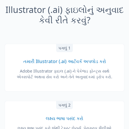
Illustrator (.ai) ફાઇલોનું અનુવાદ
કેવી રીતે કરવું?
પગલું 1
તમારી Illustrator (.ai) આર્ટવર્ક અપલોડ કરો
Adobe Illustrator ફાઇલ (.ai) ને પેકેજ્ડ ફોન્ટ્સ સાથે
એક્સપોર્ટ અથવા સેવ કરો અને તેને અનુવાદકમાં ડ્રોપ કરો.
પગલું 2
લક્ષ્ય ભાષા પસંદ કરો
લક્ષ્ય ભાષા પસંદ કરો જેથી ટેક્સ્ટ લેયર્સ, પેરાગ્રાફ શૈલીઓ