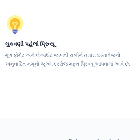
ચુકવણી પહેલાં પ્રિવ્યૂ
મૂળ ફોર્મેટ અને લેઆઉટ જાળવી રાખીને તમારા દસ્તાવેજનો
અનુવાદિત નમૂનો જુઓ. દરરોજ મફત પ્રિવ્યૂ આપવામાં આવે છે.