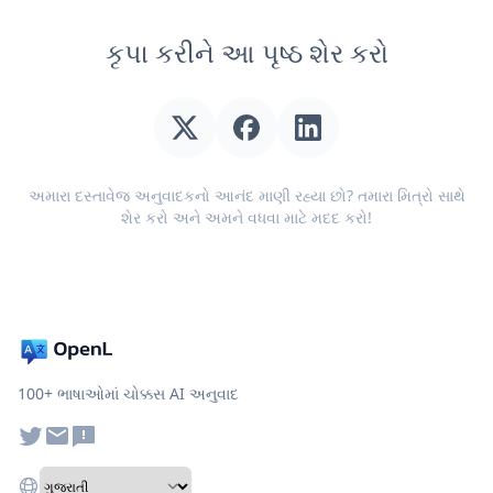
કૃપા કરીને આ પૃષ્ઠ શેર કરો
અમારા દસ્તાવેજ અનુવાદકનો આનંદ માણી રહ્યા છો? તમારા મિત્રો સાથે
શેર કરો અને અમને વધવા માટે મદદ કરો!
100+ ભાષાઓમાં ચોક્કસ AI અનુવાદ