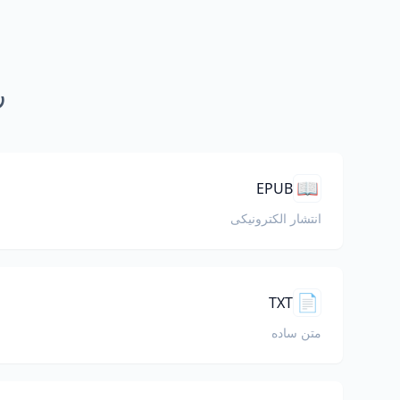
ر
📖
EPUB
انتشار الکترونیکی
📄
TXT
متن ساده