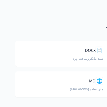
📄
DOCX
سند مایکروسافت ورد
🌐
MD
متن ساده (Markdown)