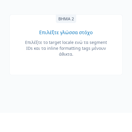
ΒΉΜΑ 2
Επιλέξτε γλώσσα στόχο
Επιλέξτε το target locale ενώ τα segment
IDs και τα inline formatting tags μένουν
άθικτα.