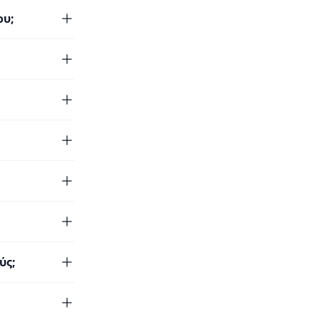
ου;
ύς;