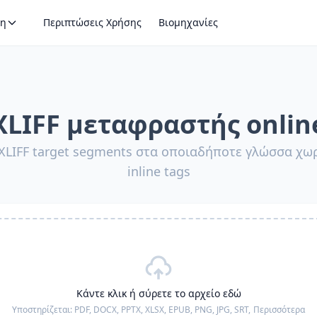
η
Περιπτώσεις Χρήσης
Βιομηχανίες
XLIFF μεταφραστής onlin
XLIFF target segments στα οποιαδήποτε γλώσσα χωρ
inline tags
Κάντε κλικ ή σύρετε το αρχείο εδώ
Υποστηρίζεται:
PDF, DOCX, PPTX, XLSX, EPUB, PNG, JPG, SRT,
Περισσότερα