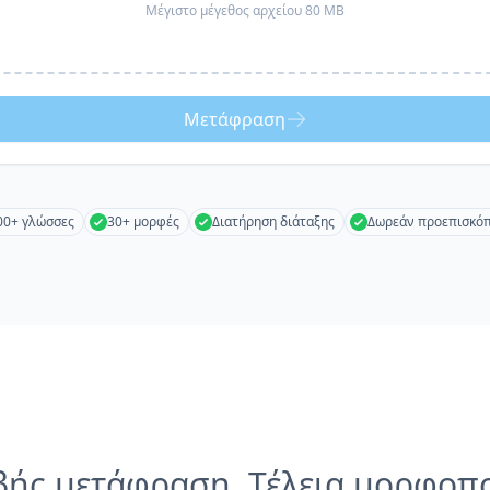
Μέγιστο μέγεθος αρχείου 80 MB
Μετάφραση
00+ γλώσσες
30+ μορφές
Διατήρηση διάταξης
Δωρεάν προεπισκό
βής μετάφραση, Τέλεια μορφοπ