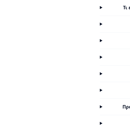
Τι
Πρ