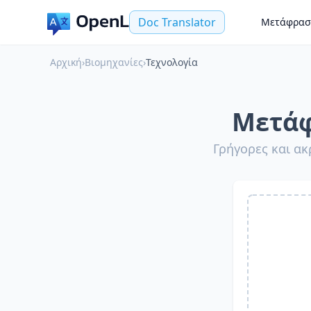
Doc Translator
Μετάφρασ
Αρχική
›
Βιομηχανίες
›
Τεχνολογία
Μετάφ
Γρήγορες και ακ