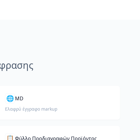
άφρασης
🌐
MD
Ελαφρύ έγγραφο markup
📋
Φύλλο Προδιαγραφών Προϊόντος