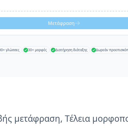
Μετάφραση
00+ γλώσσες
30+ μορφές
Διατήρηση διάταξης
Δωρεάν προεπισκό
βής μετάφραση, Τέλεια μορφοπ