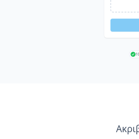
1
Ακρι