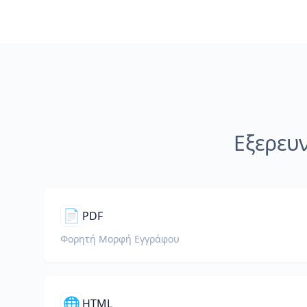
Εξερευ
📄
PDF
Φορητή Μορφή Εγγράφου
🌐
HTML