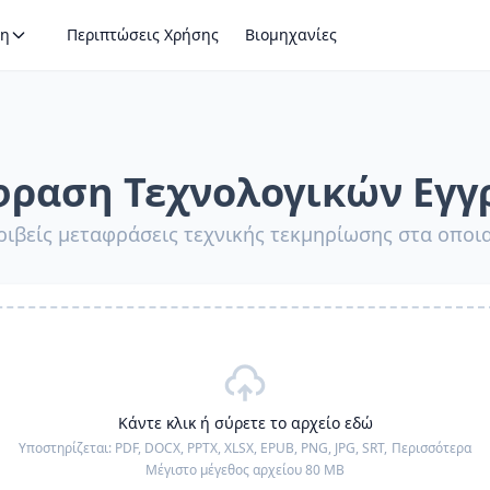
η
Περιπτώσεις Χρήσης
Βιομηχανίες
ραση Τεχνολογικών Εγ
ριβείς μεταφράσεις τεχνικής τεκμηρίωσης στα οπο
Κάντε κλικ ή σύρετε το αρχείο εδώ
Υποστηρίζεται:
PDF, DOCX, PPTX, XLSX, EPUB, PNG, JPG, SRT,
Περισσότερα
Μέγιστο μέγεθος αρχείου 80 MB