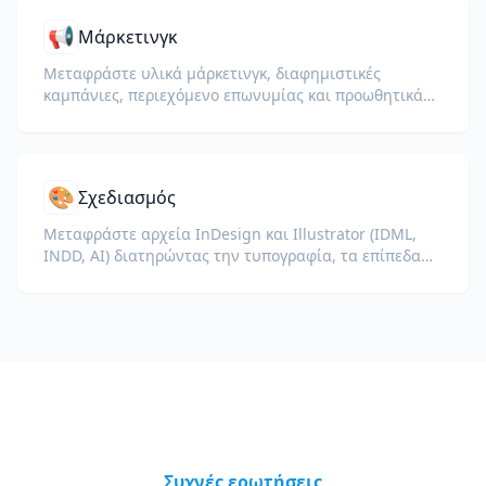
📢
Μάρκετινγκ
Μεταφράστε υλικά μάρκετινγκ, διαφημιστικές
καμπάνιες, περιεχόμενο επωνυμίας και προωθητικά
έγγραφα για παγκόσμιο κοινό.
🎨
Σχεδιασμός
Μεταφράστε αρχεία InDesign και Illustrator (IDML,
INDD, AI) διατηρώντας την τυπογραφία, τα επίπεδα
και τα προφίλ χρωμάτων για σχεδιαστές και ομάδες
brand.
Συχνές ερωτήσεις