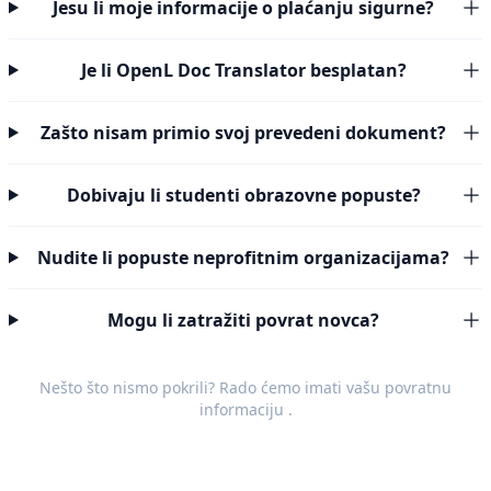
Jesu li moje informacije o plaćanju sigurne?
Je li OpenL Doc Translator besplatan?
Zašto nisam primio svoj prevedeni dokument?
Dobivaju li studenti obrazovne popuste?
Nudite li popuste neprofitnim organizacijama?
Mogu li zatražiti povrat novca?
Nešto što nismo pokrili? Rado ćemo imati vašu
povratnu
informaciju
.