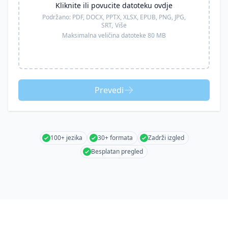
Kliknite ili povucite datoteku ovdje
Podržano:
PDF, DOCX, PPTX, XLSX, EPUB, PNG, JPG,
SRT,
Više
Maksimalna veličina datoteke 80 MB
Prevedi
100+ jezika
30+ formata
Zadrži izgled
Besplatan pregled