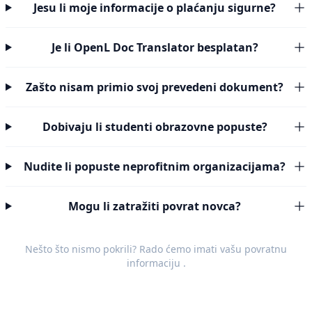
Jesu li moje informacije o plaćanju sigurne?
Je li OpenL Doc Translator besplatan?
Zašto nisam primio svoj prevedeni dokument?
Dobivaju li studenti obrazovne popuste?
Nudite li popuste neprofitnim organizacijama?
Mogu li zatražiti povrat novca?
Nešto što nismo pokrili? Rado ćemo imati vašu
povratnu
informaciju
.