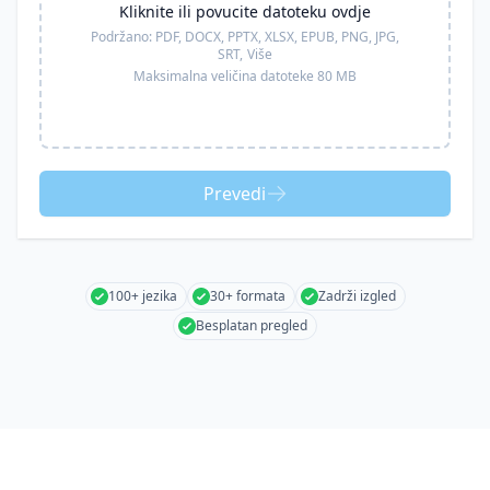
Kliknite ili povucite datoteku ovdje
Podržano:
PDF, DOCX, PPTX, XLSX, EPUB, PNG, JPG,
SRT,
Više
Maksimalna veličina datoteke 80 MB
Prevedi
100+ jezika
30+ formata
Zadrži izgled
Besplatan pregled