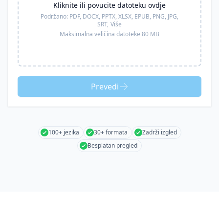
Kliknite ili povucite datoteku ovdje
Podržano:
PDF, DOCX, PPTX, XLSX, EPUB, PNG, JPG,
SRT,
Više
Maksimalna veličina datoteke 80 MB
Prevedi
100+ jezika
30+ formata
Zadrži izgled
Besplatan pregled