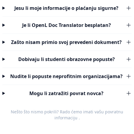
Jesu li moje informacije o plaćanju sigurne?
Je li OpenL Doc Translator besplatan?
Zašto nisam primio svoj prevedeni dokument?
Dobivaju li studenti obrazovne popuste?
Nudite li popuste neprofitnim organizacijama?
Mogu li zatražiti povrat novca?
Nešto što nismo pokrili? Rado ćemo imati vašu
povratnu
informaciju
.