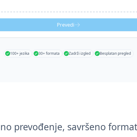
Prevedi
100+ jezika
30+ formata
Zadrži izgled
Besplatan pregled
zno prevođenje, savršeno format