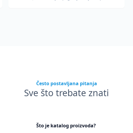
boja za dizajnere i brend timove.
Često postavljana pitanja
Sve što trebate znati
Što je katalog proizvoda?