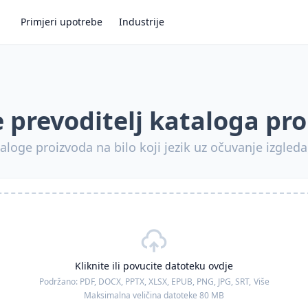
Primjeri upotrebe
Industrije
 prevoditelj kataloga pr
aloge proizvoda na bilo koji jezik uz očuvanje izgleda, 
Kliknite ili povucite datoteku ovdje
Podržano:
PDF, DOCX, PPTX, XLSX, EPUB, PNG, JPG, SRT,
Više
Maksimalna veličina datoteke 80 MB