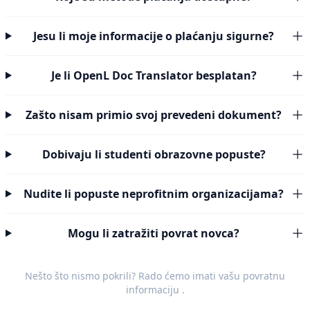
Jesu li moje informacije o plaćanju sigurne?
Je li OpenL Doc Translator besplatan?
Zašto nisam primio svoj prevedeni dokument?
Dobivaju li studenti obrazovne popuste?
Nudite li popuste neprofitnim organizacijama?
Mogu li zatražiti povrat novca?
Nešto što nismo pokrili? Rado ćemo imati vašu
povratnu
informaciju
.