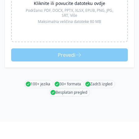
Kliknite ili povucite datoteku ovdje
Podržano:
PDF, DOCX, PPTX, XLSX, EPUB, PNG, JPG,
SRT,
Više
Maksimalna veličina datoteke 80 MB
Prevedi
100+ jezika
30+ formata
Zadrži izgled
Besplatan pregled