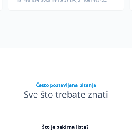
marketinške dokumente za svoju internetsku
trgovinu.
Često postavljana pitanja
Sve što trebate znati
Što je pakirna lista?