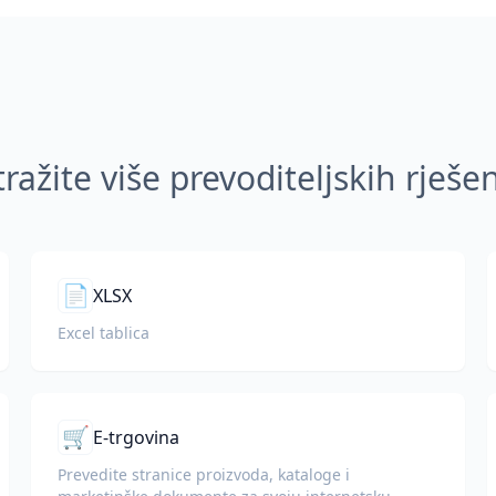
tražite više prevoditeljskih rješe
📄
XLSX
Excel tablica
🛒
E-trgovina
Prevedite stranice proizvoda, kataloge i