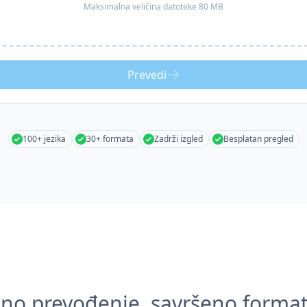
Maksimalna veličina datoteke 80 MB
Prevedi
100+ jezika
30+ formata
Zadrži izgled
Besplatan pregled
zno prevođenje, savršeno format