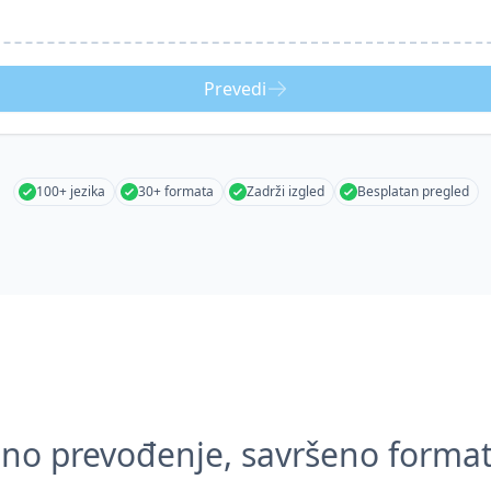
Prevedi
100+ jezika
30+ formata
Zadrži izgled
Besplatan pregled
zno prevođenje, savršeno format