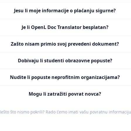
Jesu li moje informacije o plaćanju sigurne?
Je li OpenL Doc Translator besplatan?
Zašto nisam primio svoj prevedeni dokument?
Dobivaju li studenti obrazovne popuste?
Nudite li popuste neprofitnim organizacijama?
Mogu li zatražiti povrat novca?
ešto što nismo pokrili? Rado ćemo imati vašu
povratnu informacij