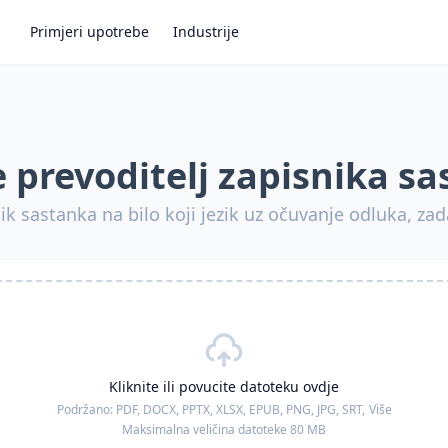
Primjeri upotrebe
Industrije
 prevoditelj zapisnika s
ik sastanka na bilo koji jezik uz očuvanje odluka, zad
Kliknite ili povucite datoteku ovdje
Podržano:
PDF, DOCX, PPTX, XLSX, EPUB, PNG, JPG, SRT,
Više
Maksimalna veličina datoteke 80 MB