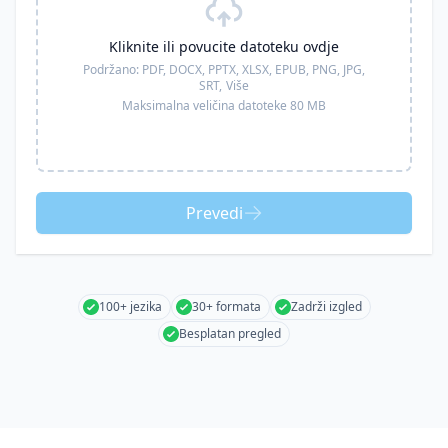
Kliknite ili povucite datoteku ovdje
Podržano:
PDF, DOCX, PPTX, XLSX, EPUB, PNG, JPG,
SRT,
Više
Maksimalna veličina datoteke 80 MB
Prevedi
100+ jezika
30+ formata
Zadrži izgled
Besplatan pregled