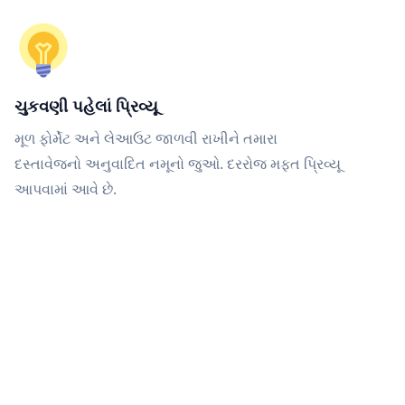
ચુકવણી પહેલાં પ્રિવ્યૂ
મૂળ ફોર્મેટ અને લેઆઉટ જાળવી રાખીને તમારા
દસ્તાવેજનો અનુવાદિત નમૂનો જુઓ. દરરોજ મફત પ્રિવ્યૂ
આપવામાં આવે છે.