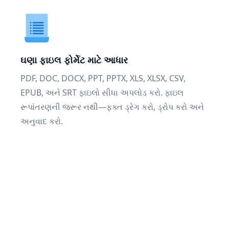
ઘણા ફાઇલ ફોર્મેટ માટે આધાર
PDF, DOC, DOCX, PPT, PPTX, XLS, XLSX, CSV,
EPUB, અને SRT ફાઇલો સીધા અપલોડ કરો. ફાઇલ
રૂપાંતરણની જરૂર નથી—ફક્ત ડ્રેગ કરો, ડ્રોપ કરો અને
અનુવાદ કરો.