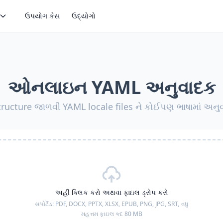
ઉપયોગ કેસ
ઉદ્યોગો
ઓનલાઇન YAML અનુવાદક
tructure જાળવી YAML locale files ને કોઈપણ ભાષામાં અનુવ
અહીં ક્લિક કરો અથવા ફાઇલ ડ્રોપ કરો
સપોર્ટેડ:
PDF, DOCX, PPTX, XLSX, EPUB, PNG, JPG, SRT,
વધુ
મહત્તમ ફાઇલ કદ 80 MB