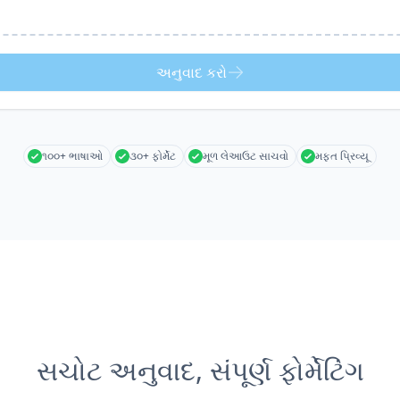
અનુવાદ કરો
૧૦૦+ ભાષાઓ
૩૦+ ફોર્મેટ
મૂળ લેઆઉટ સાચવો
મફત પ્રિવ્યૂ
સચોટ અનુવાદ, સંપૂર્ણ ફોર્મેટિંગ