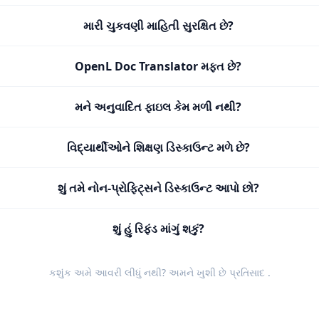
મારી ચુકવણી માહિતી સુરક્ષિત છે?
OpenL Doc Translator મફત છે?
મને અનુવાદિત ફાઇલ કેમ મળી નથી?
વિદ્યાર્થીઓને શિક્ષણ ડિસ્કાઉન્ટ મળે છે?
શું તમે નોન-પ્રોફિટ્સને ડિસ્કાઉન્ટ આપો છો?
શું હું રિફંડ માંગું શકું?
કશુંક અમે આવરી લીધું નથી? અમને ખુશી છે
પ્રતિસાદ
.