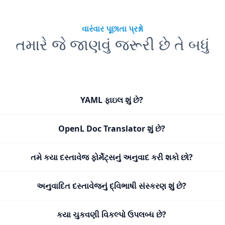
વારંવાર પૂછાતા પ્રશ્નો
તમારે જે જાણવું જરૂરી છે તે બધું
YAML ફાઇલ શું છે?
OpenL Doc Translator શું છે?
તમે કયા દસ્તાવેજ ફોર્મેટ્સનું અનુવાદ કરી શકો છો?
અનુવાદિત દસ્તાવેજનું દ્વિભાષી સંસ્કરણ શું છે?
કયા ચુકવણી વિકલ્પો ઉપલબ્ધ છે?