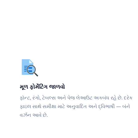
મૂળ ફોર્મેટિંગ જાળવો
ફૉન્ટ, રંગો, ટેબલ્સ અને પેજ લેઆઉટ અકબંધ રહે છે. દરેક
ફાઇલ સાથે સમીક્ષા માટે અનુવાદિત અને દ્વિભાષી — બંને
વર્ઝન આવે છે.