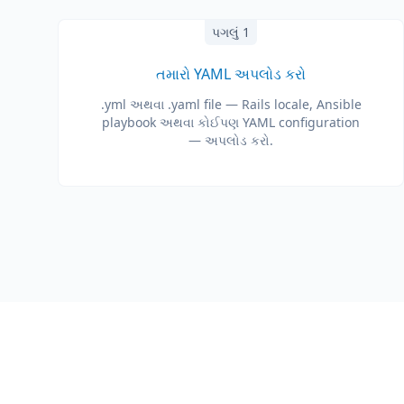
પગલું 1
તમારો YAML અપલોડ કરો
.yml અથવા .yaml file — Rails locale, Ansible
playbook અથવા કોઈપણ YAML configuration
— અપલોડ કરો.