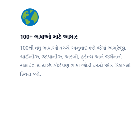
100+ ભાષાઓ માટે આધાર
100થી વધુ ભાષાઓ વચ્ચે અનુવાદ કરો જેમાં અંગ્રેજી,
ચાઈનીઝ, જાપાનીઝ, અરબી, ફ્રેન્ચ અને જર્મનનો
સમાવેશ થાય છે. કોઈપણ ભાષા જોડી વચ્ચે એક ક્લિકમાં
સ્વિચ કરો.