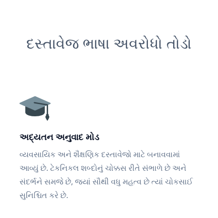
દસ્તાવેજ ભાષા અવરોધો તોડો
અદ્યતન અનુવાદ મોડ
વ્યવસાયિક અને શૈક્ષણિક દસ્તાવેજો માટે બનાવવામાં
આવ્યું છે. ટેકનિકલ શબ્દોનું ચોક્કસ રીતે સંભાળે છે અને
સંદર્ભને સમજે છે, જ્યાં સૌથી વધુ મહત્વ છે ત્યાં ચોકસાઈ
સુનિશ્ચિત કરે છે.