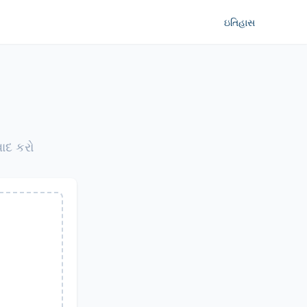
ઇતિહાસ
ાદ કરો