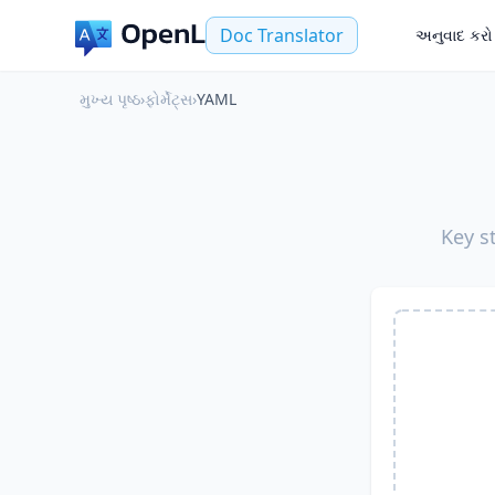
Doc Translator
અનુવાદ કરો
મુખ્ય પૃષ્ઠ
›
ફોર્મેટ્સ
›
YAML
Key s