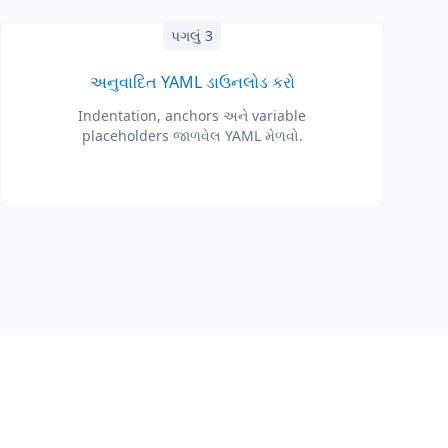
પગલું 3
અનુવાદિત YAML ડાઉનલોડ કરો
Indentation, anchors અને variable
placeholders જાળવેલ YAML મેળવો.