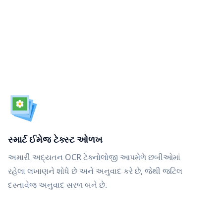
સ્માર્ટ ઈમેજ ટેક્સ્ટ ઓળખ
અમારી અદ્યતન OCR ટેક્નોલોજી આપમેળે છબીઓમાં
રહેલા લખાણને શોધે છે અને અનુવાદ કરે છે, જેથી જટિલ
દસ્તાવેજ અનુવાદ સરળ બને છે.