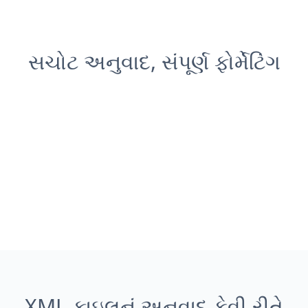
સચોટ અનુવાદ, સંપૂર્ણ ફોર્મેટિંગ
XML ફાઇલનું અનુવાદ કેવી રીતે