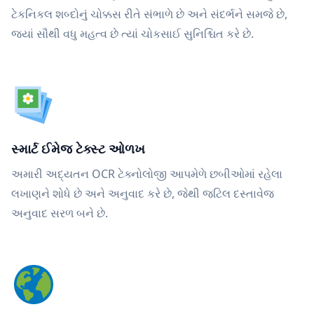
ટેકનિકલ શબ્દોનું ચોક્કસ રીતે સંભાળે છે અને સંદર્ભને સમજે છે,
જ્યાં સૌથી વધુ મહત્વ છે ત્યાં ચોકસાઈ સુનિશ્ચિત કરે છે.
સ્માર્ટ ઈમેજ ટેક્સ્ટ ઓળખ
અમારી અદ્યતન OCR ટેક્નોલોજી આપમેળે છબીઓમાં રહેલા
લખાણને શોધે છે અને અનુવાદ કરે છે, જેથી જટિલ દસ્તાવેજ
અનુવાદ સરળ બને છે.