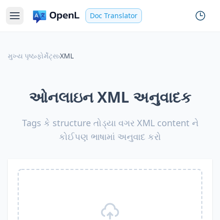
Doc Translator
મુખ્ય પૃષ્ઠ
›
ફોર્મેટ્સ
›
XML
ઓનલાઇન XML અનુવાદક
Tags કે structure તોડ્યા વગર XML content ને
કોઈપણ ભાષામાં અનુવાદ કરો