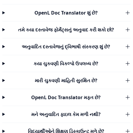
OpenL Doc Translator શું છે?
તમે કયા દસ્તાવેજ ફોર્મેટ્સનું અનુવાદ કરી શકો છો?
અનુવાદિત દસ્તાવેજનું દ્વિભાષી સંસ્કરણ શું છે?
કયા ચુકવણી વિકલ્પો ઉપલબ્ધ છે?
મારી ચુકવણી માહિતી સુરક્ષિત છે?
OpenL Doc Translator મફત છે?
મને અનુવાદિત ફાઇલ કેમ મળી નથી?
વિદ્યાર્થીઓને શિક્ષણ ડિસ્કાઉન્ટ મળે છે?