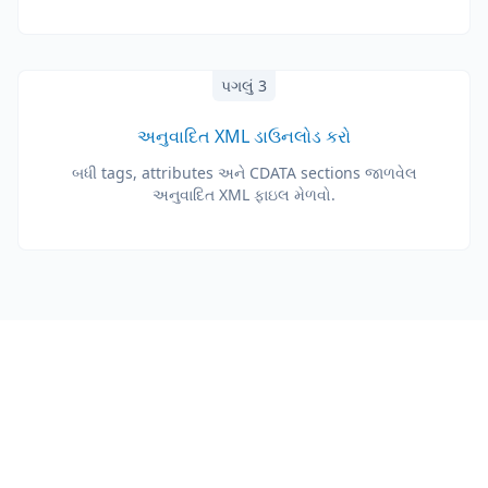
પગલું 3
અનુવાદિત XML ડાઉનલોડ કરો
બધી tags, attributes અને CDATA sections જાળવેલ
અનુવાદિત XML ફાઇલ મેળવો.