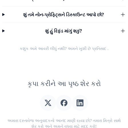
શું તમે નોન-પ્રોફિટ્સને ડિસ્કાઉન્ટ આપો છો?
શું હું રિફંડ માંગું શકું?
કશુંક અમે આવરી લીધું નથી? અમને ખુશી છે
પ્રતિસાદ
.
કૃપા કરીને આ પૃષ્ઠ શેર કરો
અમારા દસ્તાવેજ અનુવાદકનો આનંદ માણી રહ્યા છો? તમારા મિત્રો સાથે
શેર કરો અને અમને વધવા માટે મદદ કરો!