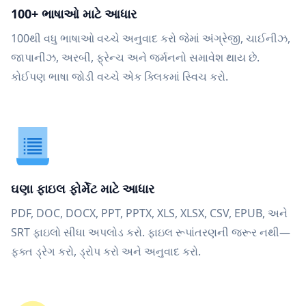
100+ ભાષાઓ માટે આધાર
100થી વધુ ભાષાઓ વચ્ચે અનુવાદ કરો જેમાં અંગ્રેજી, ચાઈનીઝ,
જાપાનીઝ, અરબી, ફ્રેન્ચ અને જર્મનનો સમાવેશ થાય છે.
કોઈપણ ભાષા જોડી વચ્ચે એક ક્લિકમાં સ્વિચ કરો.
ઘણા ફાઇલ ફોર્મેટ માટે આધાર
PDF, DOC, DOCX, PPT, PPTX, XLS, XLSX, CSV, EPUB, અને
SRT ફાઇલો સીધા અપલોડ કરો. ફાઇલ રૂપાંતરણની જરૂર નથી—
ફક્ત ડ્રેગ કરો, ડ્રોપ કરો અને અનુવાદ કરો.