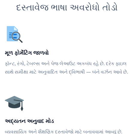
દસ્તાવેજ ભાષા અવરોધો તોડો
મૂળ ફોર્મેટિંગ જાળવો
ફૉન્ટ, રંગો, ટેબલ્સ અને પેજ લેઆઉટ અકબંધ રહે છે. દરેક ફાઇલ
સાથે સમીક્ષા માટે અનુવાદિત અને દ્વિભાષી — બંને વર્ઝન આવે છે.
અદ્યતન અનુવાદ મોડ
વ્યવસાયિક અને શૈક્ષણિક દસ્તાવેજો માટે બનાવવામાં આવ્યું છે.