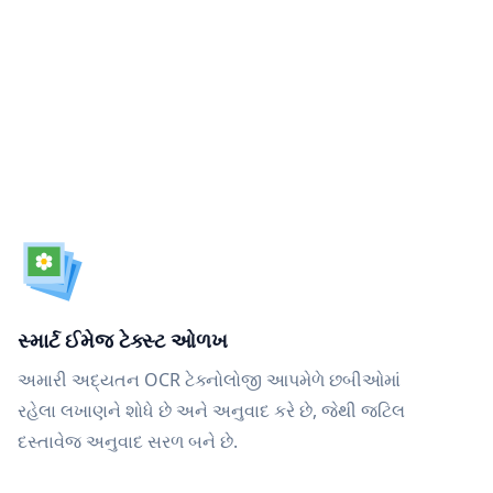
સ્માર્ટ ઈમેજ ટેક્સ્ટ ઓળખ
અમારી અદ્યતન OCR ટેક્નોલોજી આપમેળે છબીઓમાં
રહેલા લખાણને શોધે છે અને અનુવાદ કરે છે, જેથી જટિલ
દસ્તાવેજ અનુવાદ સરળ બને છે.