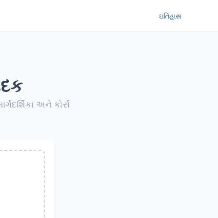
ઇતિહાસ
ાદક
ર્ગદર્શિકા અને કોર્સ