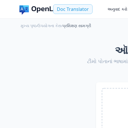
Doc Translator
અનુવાદ કરો
મુખ્ય પૃષ્ઠ
›
ઉપયોગના કેસ
›
પ્રશિક્ષણ સામગ્રી
ઑન
ટીમો પોતાનાં ભાષામા