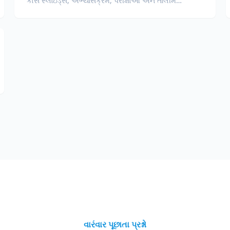
કોર્સ સ્લાઇડ્સ, અભ્યાસક્રમ, પરીક્ષાઓ અને તાલીમ
સામગ્રીનું અનુવાદ કરો.
વારંવાર પૂછાતા પ્રશ્નો