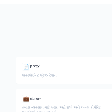
📄
PPTX
પાવરપોઈન્ટ પ્રેઝન્ટેશન
💼
વ્યાપાર
તમારા વ્યવસાય માટે કરાર, અહેવાલો અને અન્ય કોર્પોરેટ