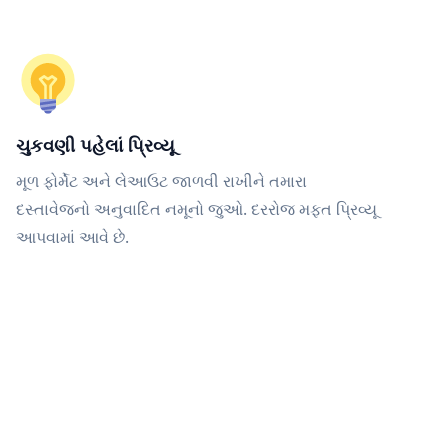
ચુકવણી પહેલાં પ્રિવ્યૂ
મૂળ ફોર્મેટ અને લેઆઉટ જાળવી રાખીને તમારા
દસ્તાવેજનો અનુવાદિત નમૂનો જુઓ. દરરોજ મફત પ્રિવ્યૂ
આપવામાં આવે છે.