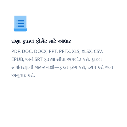
ઘણા ફાઇલ ફોર્મેટ માટે આધાર
PDF, DOC, DOCX, PPT, PPTX, XLS, XLSX, CSV,
EPUB, અને SRT ફાઇલો સીધા અપલોડ કરો. ફાઇલ
રૂપાંતરણની જરૂર નથી—ફક્ત ડ્રેગ કરો, ડ્રોપ કરો અને
અનુવાદ કરો.