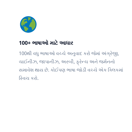
100+ ભાષાઓ માટે આધાર
100થી વધુ ભાષાઓ વચ્ચે અનુવાદ કરો જેમાં અંગ્રેજી,
ચાઈનીઝ, જાપાનીઝ, અરબી, ફ્રેન્ચ અને જર્મનનો
સમાવેશ થાય છે. કોઈપણ ભાષા જોડી વચ્ચે એક ક્લિકમાં
સ્વિચ કરો.