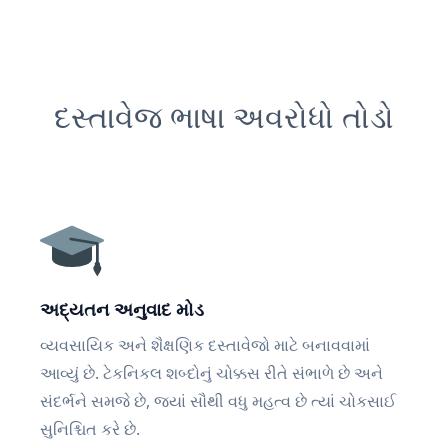
દસ્તાવેજ ભાષા અવરોધો તોડો
અદ્યતન અનુવાદ મોડ
વ્યવસાયિક અને શૈક્ષણિક દસ્તાવેજો માટે બનાવવામાં
આવ્યું છે. ટેકનિકલ શબ્દોનું ચોક્કસ રીતે સંભાળે છે અને
સંદર્ભને સમજે છે, જ્યાં સૌથી વધુ મહત્વ છે ત્યાં ચોકસાઈ
સુનિશ્ચિત કરે છે.