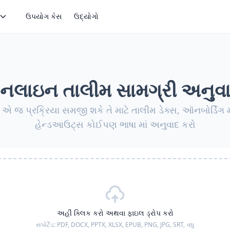
ઉપયોગ કેસ
ઉદ્યોગો
લાઇન તાલીમ સામગ્રી અનુવ
ં એ જ પ્રક્રિયા સમજી શકે તે માટે તાલીમ ડેક્સ, ઑનબોર્ડિંગ મા
હેન્ડઆઉટ્સ કોઈપણ ભાષા માં અનુવાદ કરો
અહીં ક્લિક કરો અથવા ફાઇલ ડ્રોપ કરો
સપોર્ટેડ:
PDF, DOCX, PPTX, XLSX, EPUB, PNG, JPG, SRT,
વધુ