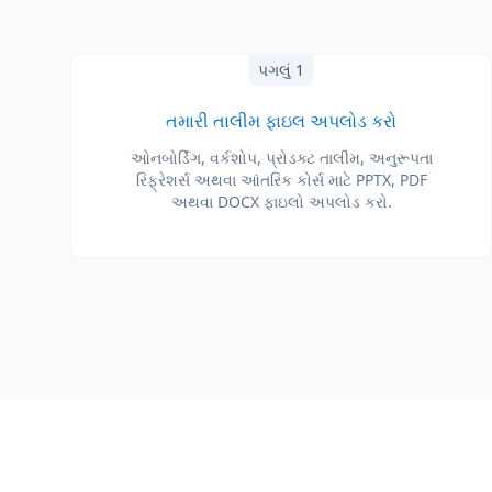
પગલું 1
તમારી તાલીમ ફાઇલ અપલોડ કરો
ઓનબોર્ડિંગ, વર્કશોપ, પ્રોડક્ટ તાલીમ, અનુરૂપતા
રિફ્રેશર્સ અથવા આંતરિક કોર્સ માટે PPTX, PDF
અથવા DOCX ફાઇલો અપલોડ કરો.