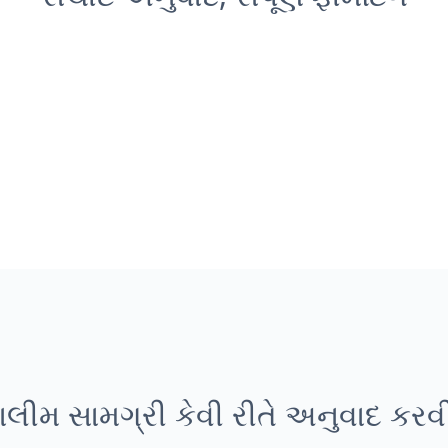
ાલીમ સામગ્રી કેવી રીતે અનુવાદ કરવ