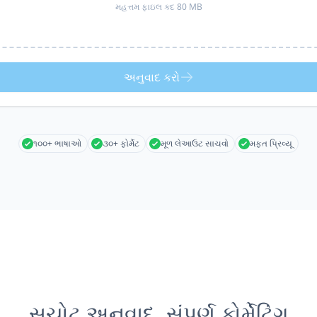
મહત્તમ ફાઇલ કદ 80 MB
અનુવાદ કરો
૧૦૦+ ભાષાઓ
૩૦+ ફોર્મેટ
મૂળ લેઆઉટ સાચવો
મફત પ્રિવ્યૂ
સચોટ અનુવાદ, સંપૂર્ણ ફોર્મેટિંગ