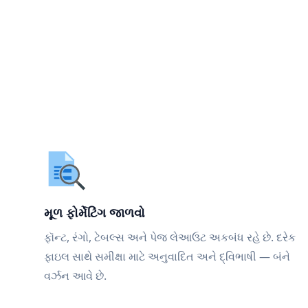
મૂળ ફોર્મેટિંગ જાળવો
ફૉન્ટ, રંગો, ટેબલ્સ અને પેજ લેઆઉટ અકબંધ રહે છે. દરેક
ફાઇલ સાથે સમીક્ષા માટે અનુવાદિત અને દ્વિભાષી — બંને
વર્ઝન આવે છે.