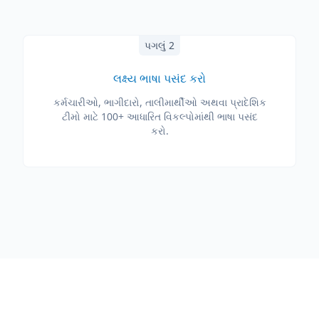
પગલું 2
લક્ષ્ય ભાષા પસંદ કરો
કર્મચારીઓ, ભાગીદારો, તાલીમાર્થીઓ અથવા પ્રાદેશિક
ટીમો માટે 100+ આધારિત વિકલ્પોમાંથી ભાષા પસંદ
કરો.