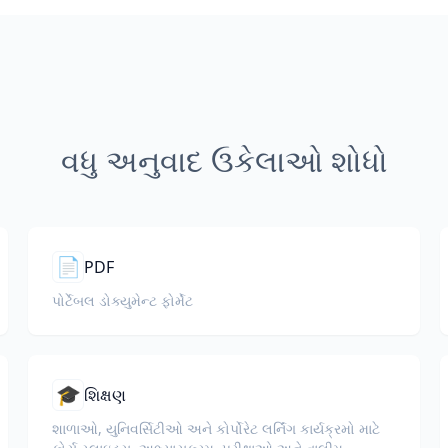
વધુ અનુવાદ ઉકેલાઓ શોધો
📄
PDF
પોર્ટેબલ ડોક્યુમેન્ટ ફોર્મેટ
🎓
શિક્ષણ
શાળાઓ, યુનિવર્સિટીઓ અને કોર્પોરેટ લર્નિંગ કાર્યક્રમો માટે