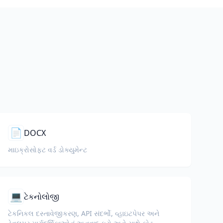
📄
DOCX
માઇક્રોસોફ્ટ વર્ડ ડોક્યુમેન્ટ
💻
ટેકનોલોજી
ટેકનિકલ દસ્તાવેજીકરણ, API સંદર્ભો, વ્હાઇટપેપર અને