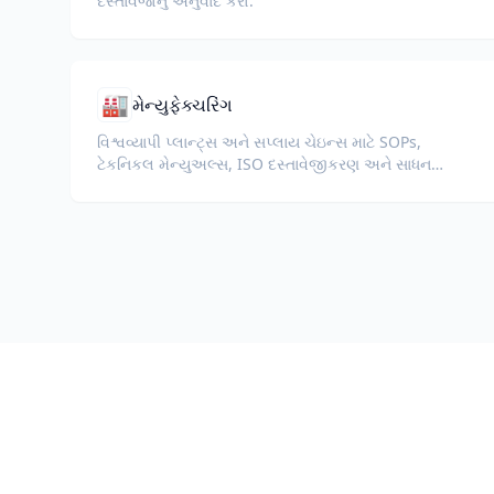
દસ્તાવેજોનું અનુવાદ કરો.
🏭
મેન્યુફેક્ચરિંગ
વિશ્વવ્યાપી પ્લાન્ટ્સ અને સપ્લાય ચેઇન્સ માટે SOPs,
ટેકનિકલ મેન્યુઅલ્સ, ISO દસ્તાવેજીકરણ અને સાધન
સ્પેક્સનું અનુવાદ કરો.