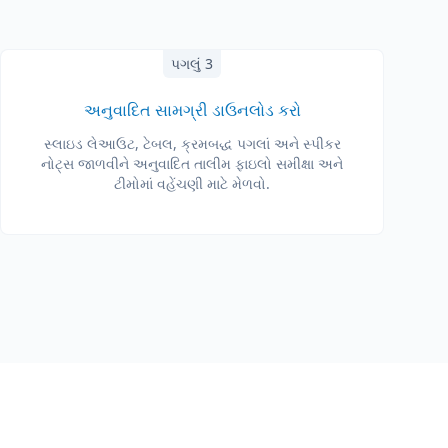
પગલું 3
અનુવાદિત સામગ્રી ડાઉનલોડ કરો
સ્લાઇડ લેઆઉટ, ટેબલ, ક્રમબદ્ધ પગલાં અને સ્પીકર
નોટ્સ જાળવીને અનુવાદિત તાલીમ ફાઇલો સમીક્ષા અને
ટીમોમાં વહેંચણી માટે મેળવો.