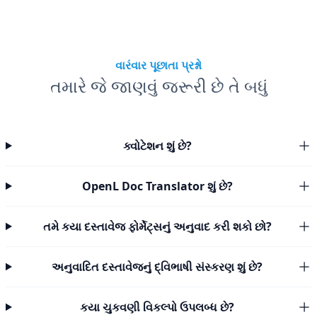
વારંવાર પૂછાતા પ્રશ્નો
તમારે જે જાણવું જરૂરી છે તે બધું
ક્વોટેશન શું છે?
OpenL Doc Translator શું છે?
તમે કયા દસ્તાવેજ ફોર્મેટ્સનું અનુવાદ કરી શકો છો?
અનુવાદિત દસ્તાવેજનું દ્વિભાષી સંસ્કરણ શું છે?
કયા ચુકવણી વિકલ્પો ઉપલબ્ધ છે?