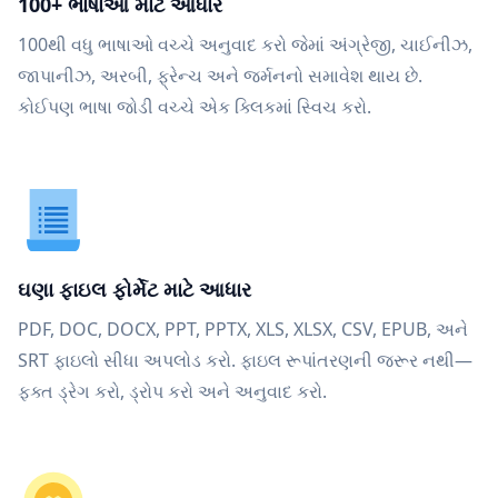
100+ ભાષાઓ માટે આધાર
100થી વધુ ભાષાઓ વચ્ચે અનુવાદ કરો જેમાં અંગ્રેજી, ચાઈનીઝ,
જાપાનીઝ, અરબી, ફ્રેન્ચ અને જર્મનનો સમાવેશ થાય છે.
કોઈપણ ભાષા જોડી વચ્ચે એક ક્લિકમાં સ્વિચ કરો.
ઘણા ફાઇલ ફોર્મેટ માટે આધાર
PDF, DOC, DOCX, PPT, PPTX, XLS, XLSX, CSV, EPUB, અને
SRT ફાઇલો સીધા અપલોડ કરો. ફાઇલ રૂપાંતરણની જરૂર નથી—
ફક્ત ડ્રેગ કરો, ડ્રોપ કરો અને અનુવાદ કરો.