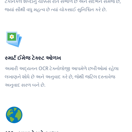
ટેકનિકલ શબ્દોનું ચોક્કસ રીતે સંભાળે છે અને સંદર્ભને સમજે છે,
જ્યાં સૌથી વધુ મહત્વ છે ત્યાં ચોકસાઈ સુનિશ્ચિત કરે છે.
સ્માર્ટ ઈમેજ ટેક્સ્ટ ઓળખ
અમારી અદ્યતન OCR ટેક્નોલોજી આપમેળે છબીઓમાં રહેલા
લખાણને શોધે છે અને અનુવાદ કરે છે, જેથી જટિલ દસ્તાવેજ
અનુવાદ સરળ બને છે.