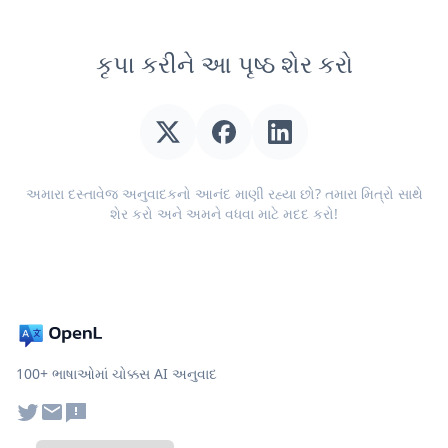
કૃપા કરીને આ પૃષ્ઠ શેર કરો
અમારા દસ્તાવેજ અનુવાદકનો આનંદ માણી રહ્યા છો? તમારા મિત્રો સાથે
શેર કરો અને અમને વધવા માટે મદદ કરો!
100+ ભાષાઓમાં ચોક્કસ AI અનુવાદ