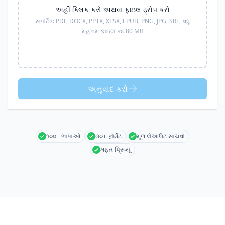
અહીં ક્લિક કરો અથવા ફાઇલ ડ્રોપ કરો
સપોર્ટેડ:
PDF, DOCX, PPTX, XLSX, EPUB, PNG, JPG, SRT,
વધુ
મહત્તમ ફાઇલ કદ 80 MB
અનુવાદ કરો
૧૦૦+ ભાષાઓ
૩૦+ ફોર્મેટ
મૂળ લેઆઉટ સાચવો
મફત પ્રિવ્યૂ