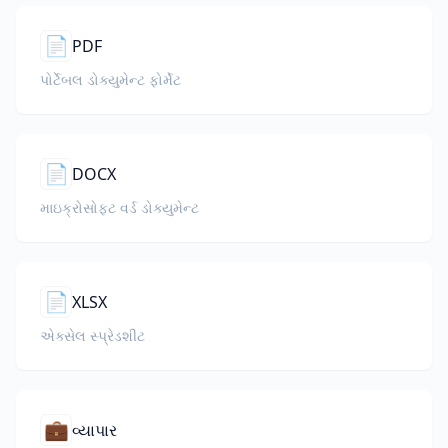
📄
PDF
પોર્ટેબલ ડોક્યુમેન્ટ ફોર્મેટ
📄
DOCX
માઇક્રોસોફ્ટ વર્ડ ડોક્યુમેન્ટ
📄
XLSX
એક્સેલ સ્પ્રેડશીટ
💼
વ્યાપાર