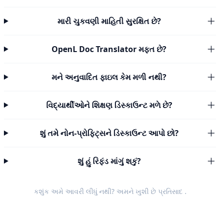
મારી ચુકવણી માહિતી સુરક્ષિત છે?
OpenL Doc Translator મફત છે?
મને અનુવાદિત ફાઇલ કેમ મળી નથી?
વિદ્યાર્થીઓને શિક્ષણ ડિસ્કાઉન્ટ મળે છે?
શું તમે નોન-પ્રોફિટ્સને ડિસ્કાઉન્ટ આપો છો?
શું હું રિફંડ માંગું શકું?
કશુંક અમે આવરી લીધું નથી? અમને ખુશી છે
પ્રતિસાદ
.