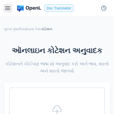
Doc Translator
મુખ્ય પૃષ્ઠ
›
ઉપયોગના કેસ
›
કોટેશન
ઑનલાઇન કોટેશન અનુવાદક
કોટેશનને કોઈપણ ભાષા માં અનુવાદ કરો અને ભાવ, શરતો
અને શરતો જાળવો