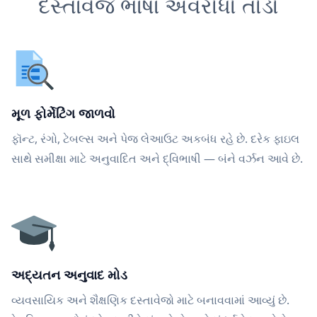
દસ્તાવેજ ભાષા અવરોધો તોડો
મૂળ ફોર્મેટિંગ જાળવો
ફૉન્ટ, રંગો, ટેબલ્સ અને પેજ લેઆઉટ અકબંધ રહે છે. દરેક ફાઇલ
સાથે સમીક્ષા માટે અનુવાદિત અને દ્વિભાષી — બંને વર્ઝન આવે છે.
અદ્યતન અનુવાદ મોડ
વ્યવસાયિક અને શૈક્ષણિક દસ્તાવેજો માટે બનાવવામાં આવ્યું છે.