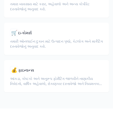
તમારા વ્યવસાય માટે કરાર, અહેવાલો અને અન્ય કોર્પોરેટ
દસ્તાવેજોનું અનુવાદ કરો.
🛒
ઇ-કોમર્સ
તમારી ઓનલાઈન દુકાન માટે ઉત્પાદન પૃષ્ઠો, કેટલોગ અને માર્કેટિંગ
દસ્તાવેજોનું અનુવાદ કરો.
💰
ફાઇનાન્સ
આંકડા, કોષ્ટકો અને અનુરૂપ ફોર્મેટિંગ જાળવીને નાણાકીય
નિવેદનો, વાર્ષિક અહેવાલો, રોકાણકાર દસ્તાવેજો અને નિયમનકારી
ફાઇલિંગ્સનું અનુવાદ કરો.