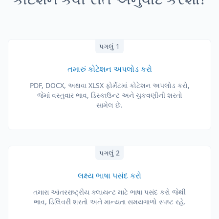
પગલું 1
તમારું કોટેશન અપલોડ કરો
PDF, DOCX, અથવા XLSX ફોર્મેટમાં કોટેશન અપલોડ કરો,
જેમાં વસ્તુવાર ભાવ, ડિસ્કાઉન્ટ અને ચુકવણીની શરતો
સામેલ છે.
પગલું 2
લક્ષ્ય ભાષા પસંદ કરો
તમારા આંતરરાષ્ટ્રીય ક્લાયન્ટ માટે ભાષા પસંદ કરો જેથી
ભાવ, ડિલિવરી શરતો અને માન્યતા સમયગાળો સ્પષ્ટ રહે.