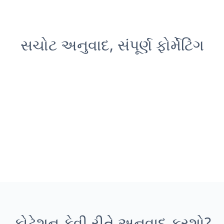
સચોટ અનુવાદ, સંપૂર્ણ ફોર્મેટિંગ
કોટેશન કેવી રીતે અનુવાદ કરશો?