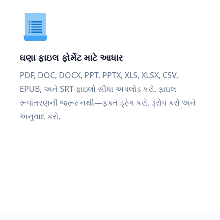
ઘણા ફાઇલ ફોર્મેટ માટે આધાર
PDF, DOC, DOCX, PPT, PPTX, XLS, XLSX, CSV,
EPUB, અને SRT ફાઇલો સીધા અપલોડ કરો. ફાઇલ
રૂપાંતરણની જરૂર નથી—ફક્ત ડ્રેગ કરો, ડ્રોપ કરો અને
અનુવાદ કરો.