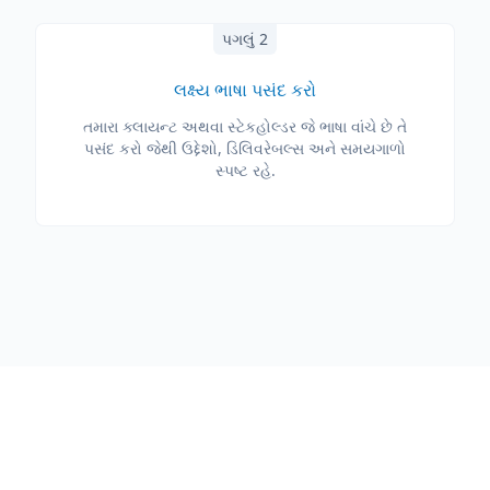
પગલું 2
લક્ષ્ય ભાષા પસંદ કરો
તમારા ક્લાયન્ટ અથવા સ્ટેકહોલ્ડર જે ભાષા વાંચે છે તે
પસંદ કરો જેથી ઉદ્દેશો, ડિલિવરેબલ્સ અને સમયગાળો
સ્પષ્ટ રહે.