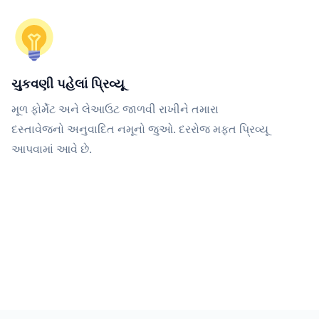
ચુકવણી પહેલાં પ્રિવ્યૂ
મૂળ ફોર્મેટ અને લેઆઉટ જાળવી રાખીને તમારા
દસ્તાવેજનો અનુવાદિત નમૂનો જુઓ. દરરોજ મફત પ્રિવ્યૂ
આપવામાં આવે છે.