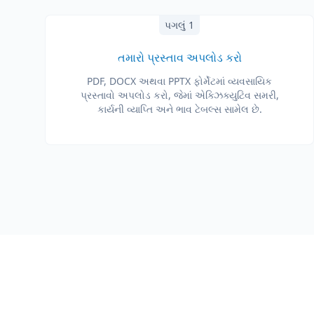
પગલું 1
તમારો પ્રસ્તાવ અપલોડ કરો
PDF, DOCX અથવા PPTX ફોર્મેટમાં વ્યવસાયિક
પ્રસ્તાવો અપલોડ કરો, જેમાં એક્ઝિક્યુટિવ સમરી,
કાર્યની વ્યાપ્તિ અને ભાવ ટેબલ્સ સામેલ છે.