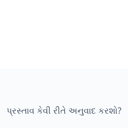
પ્રસ્તાવ કેવી રીતે અનુવાદ કરશો?