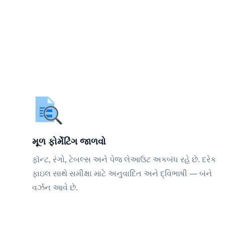
મૂળ ફોર્મેટિંગ જાળવો
ફૉન્ટ, રંગો, ટેબલ્સ અને પેજ લેઆઉટ અકબંધ રહે છે. દરેક
ફાઇલ સાથે સમીક્ષા માટે અનુવાદિત અને દ્વિભાષી — બંને
વર્ઝન આવે છે.