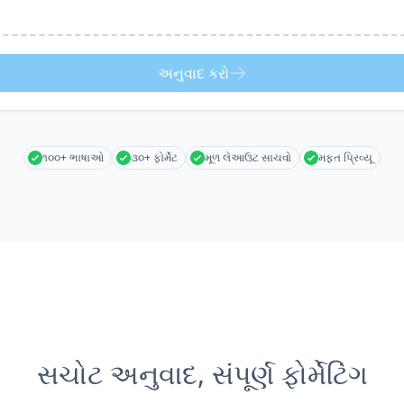
અનુવાદ કરો
૧૦૦+ ભાષાઓ
૩૦+ ફોર્મેટ
મૂળ લેઆઉટ સાચવો
મફત પ્રિવ્યૂ
સચોટ અનુવાદ, સંપૂર્ણ ફોર્મેટિંગ