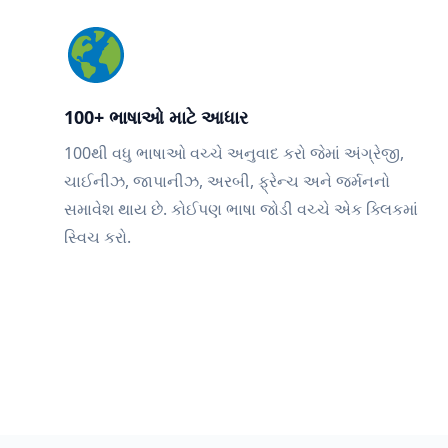
100+ ભાષાઓ માટે આધાર
100થી વધુ ભાષાઓ વચ્ચે અનુવાદ કરો જેમાં અંગ્રેજી,
ચાઈનીઝ, જાપાનીઝ, અરબી, ફ્રેન્ચ અને જર્મનનો
સમાવેશ થાય છે. કોઈપણ ભાષા જોડી વચ્ચે એક ક્લિકમાં
સ્વિચ કરો.