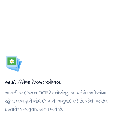
સ્માર્ટ ઈમેજ ટેક્સ્ટ ઓળખ
અમારી અદ્યતન OCR ટેક્નોલોજી આપમેળે છબીઓમાં
રહેલા લખાણને શોધે છે અને અનુવાદ કરે છે, જેથી જટિલ
દસ્તાવેજ અનુવાદ સરળ બને છે.