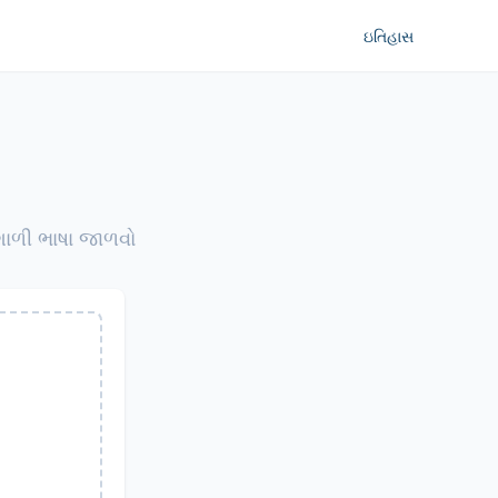
ઇતિહાસ
શાળી ભાષા જાળવો