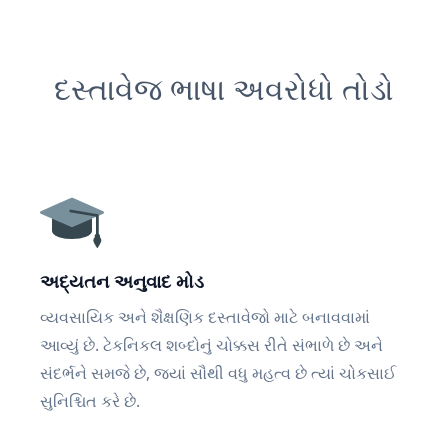
દસ્તાવેજ ભાષા અવરોધો તોડો
અદ્યતન અનુવાદ મોડ
વ્યવસાયિક અને શૈક્ષણિક દસ્તાવેજો માટે બનાવવામાં
આવ્યું છે. ટેકનિકલ શબ્દોનું ચોક્કસ રીતે સંભાળે છે અને
સંદર્ભને સમજે છે, જ્યાં સૌથી વધુ મહત્વ છે ત્યાં ચોકસાઈ
સુનિશ્ચિત કરે છે.