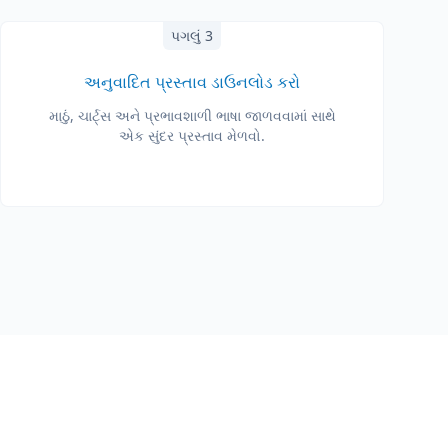
પગલું 3
અનુવાદિત પ્રસ્તાવ ડાઉનલોડ કરો
માઠું, ચાર્ટ્સ અને પ્રભાવશાળી ભાષા જાળવવામાં સાથે
એક સુંદર પ્રસ્તાવ મેળવો.