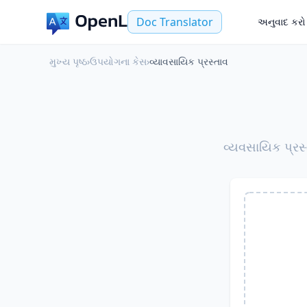
Doc Translator
અનુવાદ કરો
મુખ્ય પૃષ્ઠ
›
ઉપયોગના કેસ
›
વ્યાવસાયિક પ્રસ્તાવ
વ્યવસાયિક પ્રસ