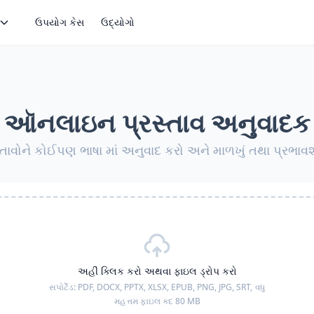
ઉપયોગ કેસ
ઉદ્યોગો
ઑનલાઇન પ્રસ્તાવ અનુવાદક
્તાવોને કોઈપણ ભાષા માં અનુવાદ કરો અને માળખું તથા પ્રભાવ
અહીં ક્લિક કરો અથવા ફાઇલ ડ્રોપ કરો
સપોર્ટેડ:
PDF, DOCX, PPTX, XLSX, EPUB, PNG, JPG, SRT,
વધુ
મહત્તમ ફાઇલ કદ 80 MB