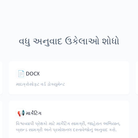
વધુ અનુવાદ ઉકેલાઓ શોધો
📄
DOCX
માઇક્રોસોફ્ટ વર્ડ ડોક્યુમેન્ટ
📢
માર્કેટિંગ
વિશ્વવ્યાપી પ્રેક્ષકો માટે માર્કેટિંગ સામગ્રી, જાહેરાત અભિયાન,
બ્રાન્ડ સામગ્રી અને પ્રમોશનલ દસ્તાવેજોનું અનુવાદ કરો.