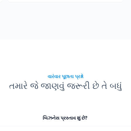
વારંવાર પૂછાતા પ્રશ્નો
તમારે જે જાણવું જરૂરી છે તે બધું
બિઝનેસ પ્રસ્તાવ શું છે?