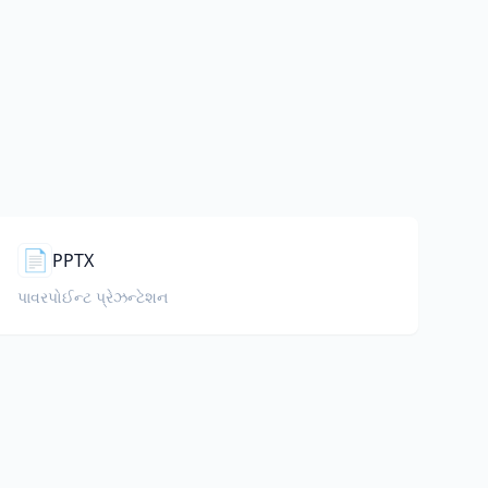
📄
PPTX
પાવરપોઈન્ટ પ્રેઝન્ટેશન