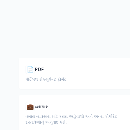
📄
PDF
પોર્ટેબલ ડોક્યુમેન્ટ ફોર્મેટ
💼
વ્યાપાર
તમારા વ્યવસાય માટે કરાર, અહેવાલો અને અન્ય કોર્પોરેટ
દસ્તાવેજોનું અનુવાદ કરો.