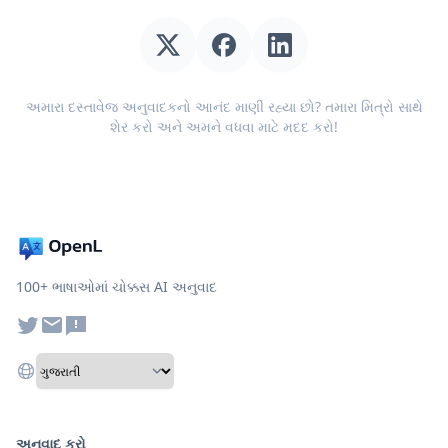
અમારા દસ્તાવેજ અનુવાદકનો આનંદ માણી રહ્યા છો? તમારા મિત્રો સાથે
શેર કરો અને અમને વધવા માટે મદદ કરો!
100+ ભાષાઓમાં ચોક્કસ AI અનુવાદ
અનુવાદ કરો