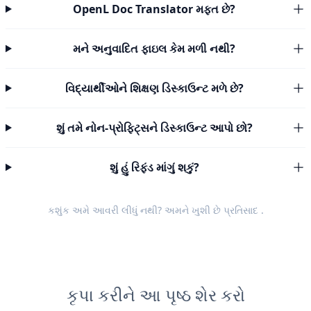
OpenL Doc Translator મફત છે?
મને અનુવાદિત ફાઇલ કેમ મળી નથી?
વિદ્યાર્થીઓને શિક્ષણ ડિસ્કાઉન્ટ મળે છે?
શું તમે નોન-પ્રોફિટ્સને ડિસ્કાઉન્ટ આપો છો?
શું હું રિફંડ માંગું શકું?
કશુંક અમે આવરી લીધું નથી? અમને ખુશી છે
પ્રતિસાદ
.
કૃપા કરીને આ પૃષ્ઠ શેર કરો