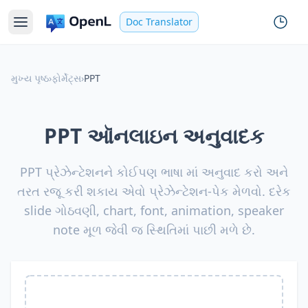
Doc Translator
મુખ્ય પૃષ્ઠ
›
ફોર્મેટ્સ
›
PPT
PPT ઑનલાઇન અનુવાદક
PPT પ્રેઝેન્ટેશનને કોઈપણ ભાષા માં અનુવાદ કરો અને
તરત રજૂ કરી શકાય એવો પ્રેઝેન્ટેશન-પેક મેળવો. દરેક
slide ગોઠવણી, chart, font, animation, speaker
note મૂળ જેવી જ સ્થિતિમાં પાછી મળે છે.