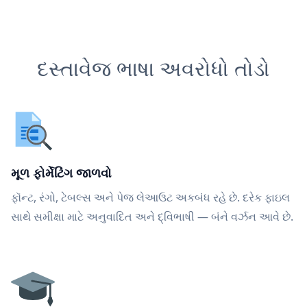
દસ્તાવેજ ભાષા અવરોધો તોડો
મૂળ ફોર્મેટિંગ જાળવો
ફૉન્ટ, રંગો, ટેબલ્સ અને પેજ લેઆઉટ અકબંધ રહે છે. દરેક ફાઇલ
સાથે સમીક્ષા માટે અનુવાદિત અને દ્વિભાષી — બંને વર્ઝન આવે છે.