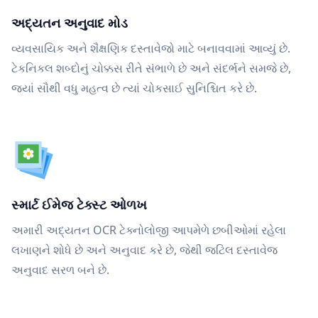
અદ્યતન અનુવાદ મોડ
વ્યવસાયિક અને શૈક્ષણિક દસ્તાવેજો માટે બનાવવામાં આવ્યું છે.
ટેકનિકલ શબ્દોનું ચોક્કસ રીતે સંભાળે છે અને સંદર્ભને સમજે છે,
જ્યાં સૌથી વધુ મહત્વ છે ત્યાં ચોકસાઈ સુનિશ્ચિત કરે છે.
સ્માર્ટ ઈમેજ ટેક્સ્ટ ઓળખ
અમારી અદ્યતન OCR ટેક્નોલોજી આપમેળે છબીઓમાં રહેલા
લખાણને શોધે છે અને અનુવાદ કરે છે, જેથી જટિલ દસ્તાવેજ
અનુવાદ સરળ બને છે.