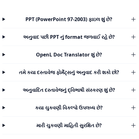
PPT (PowerPoint 97-2003) ફાઇલ શું છે?
અનુવાદ પછી PPT નું format જળવાઈ રહે છે?
OpenL Doc Translator શું છે?
તમે કયા દસ્તાવેજ ફોર્મેટ્સનું અનુવાદ કરી શકો છો?
અનુવાદિત દસ્તાવેજનું દ્વિભાષી સંસ્કરણ શું છે?
કયા ચુકવણી વિકલ્પો ઉપલબ્ધ છે?
મારી ચુકવણી માહિતી સુરક્ષિત છે?