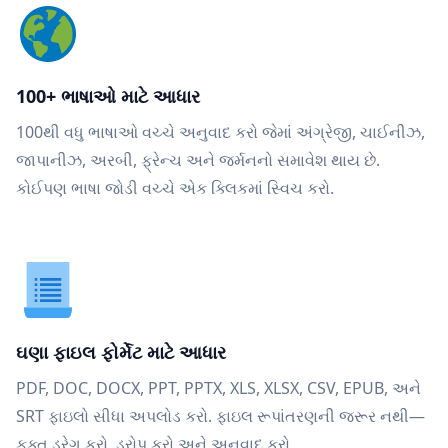
100+ ભાષાઓ માટે આધાર
100થી વધુ ભાષાઓ વચ્ચે અનુવાદ કરો જેમાં અંગ્રેજી, ચાઈનીઝ,
જાપાનીઝ, અરબી, ફ્રેન્ચ અને જર્મનનો સમાવેશ થાય છે.
કોઈપણ ભાષા જોડી વચ્ચે એક ક્લિકમાં સ્વિચ કરો.
ઘણા ફાઇલ ફોર્મેટ માટે આધાર
PDF, DOC, DOCX, PPT, PPTX, XLS, XLSX, CSV, EPUB, અને
SRT ફાઇલો સીધા અપલોડ કરો. ફાઇલ રૂપાંતરણની જરૂર નથી—
ફક્ત ડ્રેગ કરો, ડ્રોપ કરો અને અનુવાદ કરો.