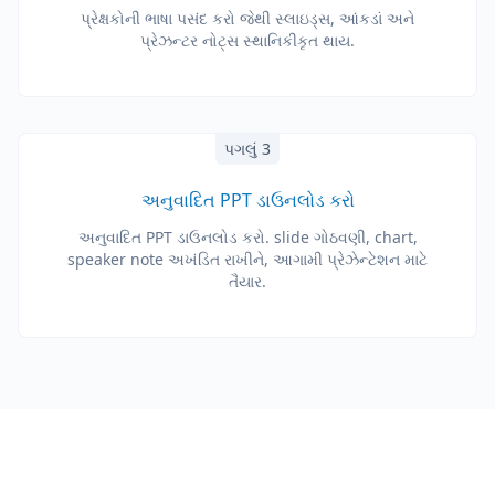
પ્રેક્ષકોની ભાષા પસંદ કરો જેથી સ્લાઇડ્સ, આંકડાં અને
પ્રેઝન્ટર નોટ્સ સ્થાનિકીકૃત થાય.
પગલું 3
અનુવાદિત PPT ડાઉનલોડ કરો
અનુવાદિત PPT ડાઉનલોડ કરો. slide ગોઠવણી, chart,
speaker note અખંડિત રાખીને, આગામી પ્રેઝેન્ટેશન માટે
તૈયાર.