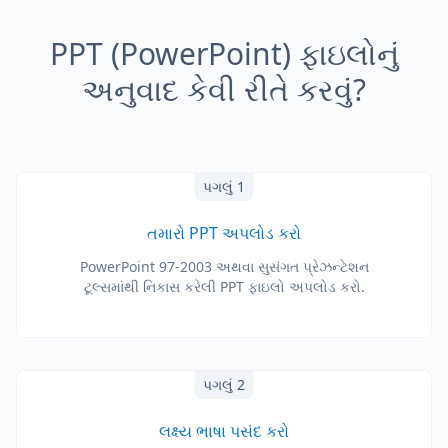
PPT (PowerPoint) ફાઇલોનું
અનુવાદ કેવી રીતે કરવું?
પગલું 1
તમારો PPT અપલોડ કરો
PowerPoint 97-2003 અથવા સુસંગત પ્રેઝન્ટેશન
ટૂલ્સમાંથી નિકાસ કરેલી PPT ફાઇલો અપલોડ કરો.
પગલું 2
લક્ષ્ય ભાષા પસંદ કરો