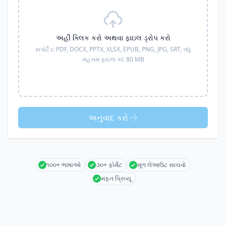
અહીં ક્લિક કરો અથવા ફાઇલ ડ્રોપ કરો
સપોર્ટેડ:
PDF, DOCX, PPTX, XLSX, EPUB, PNG, JPG, SRT,
વધુ
મહત્તમ ફાઇલ કદ 80 MB
અનુવાદ કરો
૧૦૦+ ભાષાઓ
૩૦+ ફોર્મેટ
મૂળ લેઆઉટ સાચવો
મફત પ્રિવ્યૂ