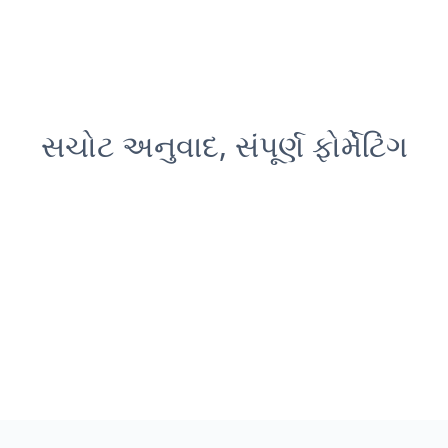
સચોટ અનુવાદ, સંપૂર્ણ ફોર્મેટિંગ