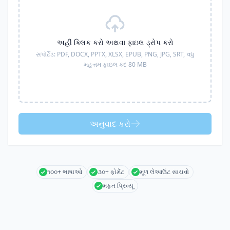
અહીં ક્લિક કરો અથવા ફાઇલ ડ્રોપ કરો
સપોર્ટેડ:
PDF, DOCX, PPTX, XLSX, EPUB, PNG, JPG, SRT,
વધુ
મહત્તમ ફાઇલ કદ 80 MB
અનુવાદ કરો
૧૦૦+ ભાષાઓ
૩૦+ ફોર્મેટ
મૂળ લેઆઉટ સાચવો
મફત પ્રિવ્યૂ