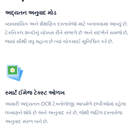
અદ્યતન અનુવાદ મોડ
વ્યવસાયિક અને શૈક્ષણિક દસ્તાવેજો માટે બનાવવામાં આવ્યું છે.
ટેકનિકલ શબ્દોનું ચોક્કસ રીતે સંભાળે છે અને સંદર્ભને સમજે છે,
જ્યાં સૌથી વધુ મહત્વ છે ત્યાં ચોકસાઈ સુનિશ્ચિત કરે છે.
સ્માર્ટ ઈમેજ ટેક્સ્ટ ઓળખ
અમારી અદ્યતન OCR ટેક્નોલોજી આપમેળે છબીઓમાં રહેલા
લખાણને શોધે છે અને અનુવાદ કરે છે, જેથી જટિલ દસ્તાવેજ
અનુવાદ સરળ બને છે.