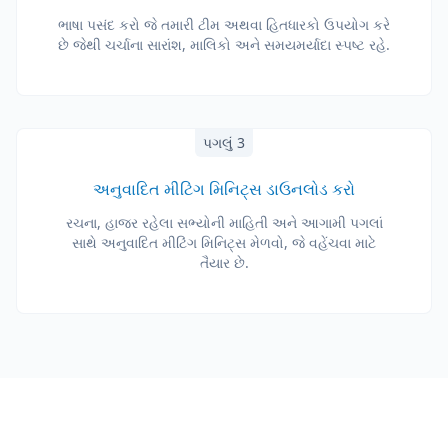
ભાષા પસંદ કરો જે તમારી ટીમ અથવા હિતધારકો ઉપયોગ કરે
છે જેથી ચર્ચાના સારાંશ, માલિકો અને સમયમર્યાદા સ્પષ્ટ રહે.
પગલું 3
અનુવાદિત મીટિંગ મિનિટ્સ ડાઉનલોડ કરો
રચના, હાજર રહેલા સભ્યોની માહિતી અને આગામી પગલાં
સાથે અનુવાદિત મીટિંગ મિનિટ્સ મેળવો, જે વહેંચવા માટે
તૈયાર છે.