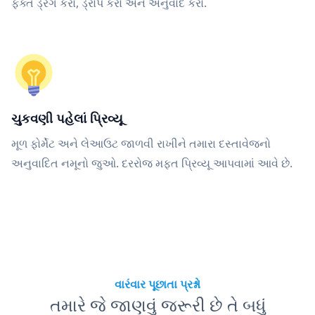
ફક્ત ડ્રેગ કરો, ડ્રોપ કરો અને અનુવાદ કરો.
ચુકવણી પહેલાં પ્રિવ્યૂ
મૂળ ફોર્મેટ અને લેઆઉટ જાળવી રાખીને તમારા દસ્તાવેજનો
અનુવાદિત નમૂનો જુઓ. દરરોજ મફત પ્રિવ્યૂ આપવામાં આવે છે.
વારંવાર પૂછાતા પ્રશ્નો
તમારે જે જાણવું જરૂરી છે તે બધું