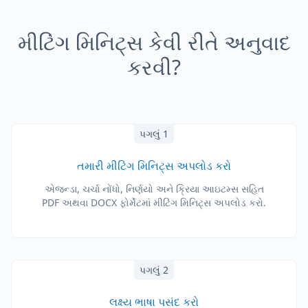
મીટિંગ મિનિટ્સ કેવી રીતે અનુવાદ
કરવી?
પગલું 1
તમારી મીટિંગ મિનિટ્સ અપલોડ કરો
એજન્ડા, ચર્ચા નોંધો, નિર્ણયો અને ક્રિયા આઇટમ્સ સહિત
PDF અથવા DOCX ફોર્મેટમાં મીટિંગ મિનિટ્સ અપલોડ કરો.
પગલું 2
લક્ષ્ય ભાષા પસંદ કરો