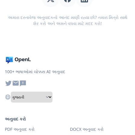
અમારા દસ્તાવેજ અનુવાદકનો આનંદ માણી રહ્યા છો? તમારા મિત્રો સાથે
શેર કરો અને અમને વધવા માટે મદદ કરો!
100+ ભાષાઓમાં ચોક્કસ AI અનુવાદ
અનુવાદ કરો
PDF અનુવાદ કરો
DOCX અનુવાદ કરો