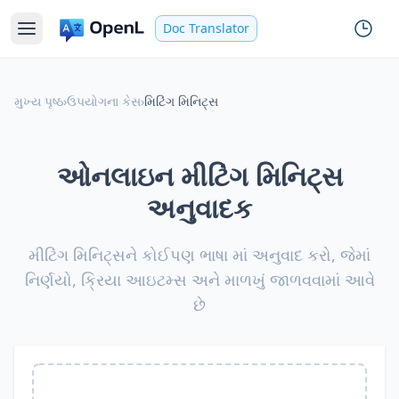
Doc Translator
મુખ્ય પૃષ્ઠ
›
ઉપયોગના કેસ
›
મિટિંગ મિનિટ્સ
ઓનલાઇન મીટિંગ મિનિટ્સ
અનુવાદક
મીટિંગ મિનિટ્સને કોઈપણ ભાષા માં અનુવાદ કરો, જેમાં
નિર્ણયો, ક્રિયા આઇટમ્સ અને માળખું જાળવવામાં આવે
છે