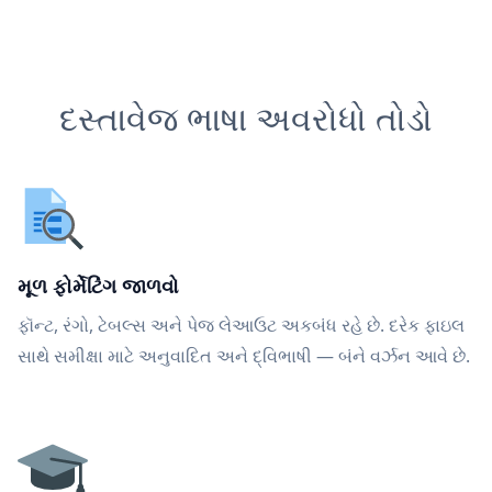
દસ્તાવેજ ભાષા અવરોધો તોડો
મૂળ ફોર્મેટિંગ જાળવો
ફૉન્ટ, રંગો, ટેબલ્સ અને પેજ લેઆઉટ અકબંધ રહે છે. દરેક ફાઇલ
સાથે સમીક્ષા માટે અનુવાદિત અને દ્વિભાષી — બંને વર્ઝન આવે છે.