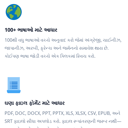
100+ ભાષાઓ માટે આધાર
100થી વધુ ભાષાઓ વચ્ચે અનુવાદ કરો જેમાં અંગ્રેજી, ચાઈનીઝ,
જાપાનીઝ, અરબી, ફ્રેન્ચ અને જર્મનનો સમાવેશ થાય છે.
કોઈપણ ભાષા જોડી વચ્ચે એક ક્લિકમાં સ્વિચ કરો.
ઘણા ફાઇલ ફોર્મેટ માટે આધાર
PDF, DOC, DOCX, PPT, PPTX, XLS, XLSX, CSV, EPUB, અને
SRT ફાઇલો સીધા અપલોડ કરો. ફાઇલ રૂપાંતરણની જરૂર નથી—