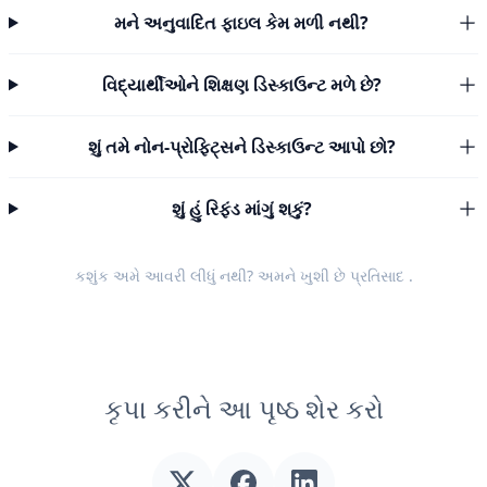
મને અનુવાદિત ફાઇલ કેમ મળી નથી?
વિદ્યાર્થીઓને શિક્ષણ ડિસ્કાઉન્ટ મળે છે?
શું તમે નોન-પ્રોફિટ્સને ડિસ્કાઉન્ટ આપો છો?
શું હું રિફંડ માંગું શકું?
કશુંક અમે આવરી લીધું નથી? અમને ખુશી છે
પ્રતિસાદ
.
કૃપા કરીને આ પૃષ્ઠ શેર કરો