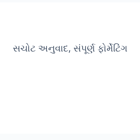
સચોટ અનુવાદ, સંપૂર્ણ ફોર્મેટિંગ