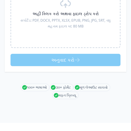
અહીં ક્લિક કરો અથવા ફાઇલ ડ્રોપ કરો
સપોર્ટેડ:
PDF, DOCX, PPTX, XLSX, EPUB, PNG, JPG, SRT,
વધુ
મહત્તમ ફાઇલ કદ 80 MB
અનુવાદ કરો
૧૦૦+ ભાષાઓ
૩૦+ ફોર્મેટ
મૂળ લેઆઉટ સાચવો
મફત પ્રિવ્યૂ