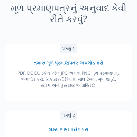
મૂળ પ્રમાણપત્રનું અનુવાદ કેવી
રીતે કરવું?
પગલું 1
તમારું મૂળ પ્રમાણપત્ર અપલોડ કરો
PDF, DOCX, સ્કેન કરેલ JPG અથવા PNG મૂળ પ્રમાણપત્ર
અપલોડ કરો. નિકાસકર્તા વિગતો, માલ ટેબલ, મૂળ ક્ષેત્રો,
સ્ટેમ્પ અને હસ્તાક્ષર આધારિત છે.
પગલું 2
લક્ષ્ય ભાષા પસંદ કરો