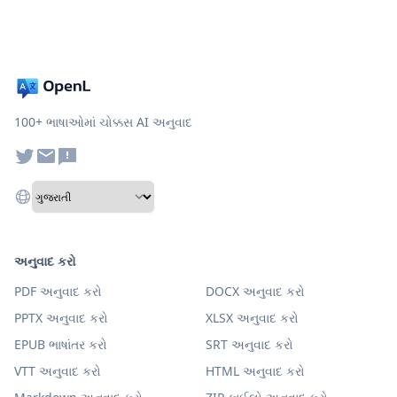
100+ ભાષાઓમાં ચોક્કસ AI અનુવાદ
અનુવાદ કરો
PDF અનુવાદ કરો
DOCX અનુવાદ કરો
PPTX અનુવાદ કરો
XLSX અનુવાદ કરો
EPUB ભાષાંતર કરો
SRT અનુવાદ કરો
VTT અનુવાદ કરો
HTML અનુવાદ કરો