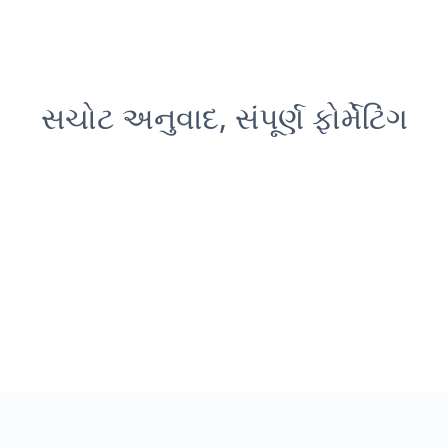
સચોટ અનુવાદ, સંપૂર્ણ ફોર્મેટિંગ