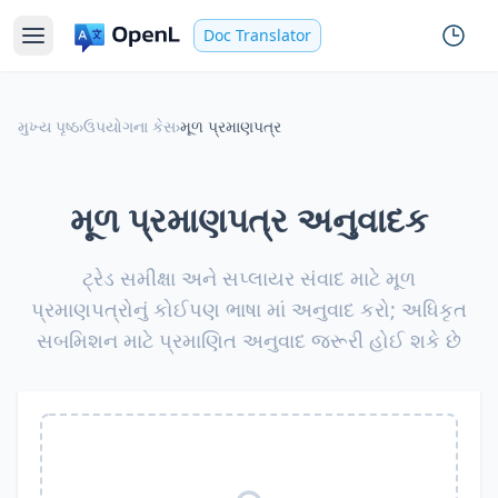
Doc Translator
મુખ્ય પૃષ્ઠ
›
ઉપયોગના કેસ
›
મૂળ પ્રમાણપત્ર
મૂળ પ્રમાણપત્ર અનુવાદક
ટ્રેડ સમીક્ષા અને સપ્લાયર સંવાદ માટે મૂળ
પ્રમાણપત્રોનું કોઈપણ ભાષા માં અનુવાદ કરો; અધિકૃત
સબમિશન માટે પ્રમાણિત અનુવાદ જરૂરી હોઈ શકે છે