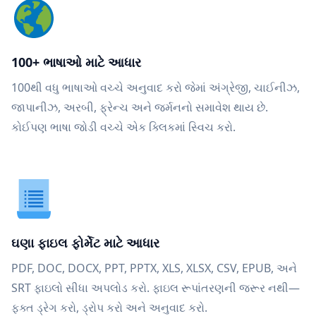
100+ ભાષાઓ માટે આધાર
100થી વધુ ભાષાઓ વચ્ચે અનુવાદ કરો જેમાં અંગ્રેજી, ચાઈનીઝ,
જાપાનીઝ, અરબી, ફ્રેન્ચ અને જર્મનનો સમાવેશ થાય છે.
કોઈપણ ભાષા જોડી વચ્ચે એક ક્લિકમાં સ્વિચ કરો.
ઘણા ફાઇલ ફોર્મેટ માટે આધાર
PDF, DOC, DOCX, PPT, PPTX, XLS, XLSX, CSV, EPUB, અને
SRT ફાઇલો સીધા અપલોડ કરો. ફાઇલ રૂપાંતરણની જરૂર નથી—
ફક્ત ડ્રેગ કરો, ડ્રોપ કરો અને અનુવાદ કરો.