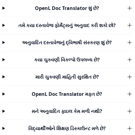
OpenL Doc Translator શું છે?
તમે કયા દસ્તાવેજ ફોર્મેટ્સનું અનુવાદ કરી શકો છો?
અનુવાદિત દસ્તાવેજનું દ્વિભાષી સંસ્કરણ શું છે?
કયા ચુકવણી વિકલ્પો ઉપલબ્ધ છે?
મારી ચુકવણી માહિતી સુરક્ષિત છે?
OpenL Doc Translator મફત છે?
મને અનુવાદિત ફાઇલ કેમ મળી નથી?
વિદ્યાર્થીઓને શિક્ષણ ડિસ્કાઉન્ટ મળે છે?