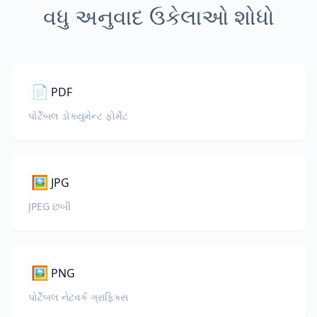
વધુ અનુવાદ ઉકેલાઓ શોધો
📄
PDF
પોર્ટેબલ ડોક્યુમેન્ટ ફોર્મેટ
🖼️
JPG
JPEG છબી
🖼️
PNG
પોર્ટેબલ નેટવર્ક ગ્રાફિક્સ