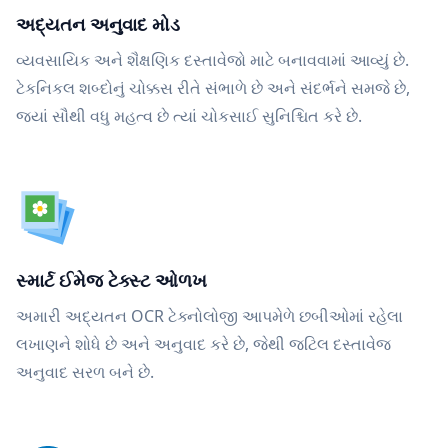
અદ્યતન અનુવાદ મોડ
વ્યવસાયિક અને શૈક્ષણિક દસ્તાવેજો માટે બનાવવામાં આવ્યું છે.
ટેકનિકલ શબ્દોનું ચોક્કસ રીતે સંભાળે છે અને સંદર્ભને સમજે છે,
જ્યાં સૌથી વધુ મહત્વ છે ત્યાં ચોકસાઈ સુનિશ્ચિત કરે છે.
સ્માર્ટ ઈમેજ ટેક્સ્ટ ઓળખ
અમારી અદ્યતન OCR ટેક્નોલોજી આપમેળે છબીઓમાં રહેલા
લખાણને શોધે છે અને અનુવાદ કરે છે, જેથી જટિલ દસ્તાવેજ
અનુવાદ સરળ બને છે.