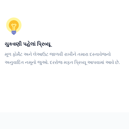
ચુકવણી પહેલાં પ્રિવ્યૂ
મૂળ ફોર્મેટ અને લેઆઉટ જાળવી રાખીને તમારા દસ્તાવેજનો
અનુવાદિત નમૂનો જુઓ. દરરોજ મફત પ્રિવ્યૂ આપવામાં આવે છે.