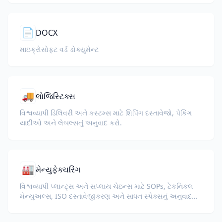
📄
DOCX
માઇક્રોસોફ્ટ વર્ડ ડોક્યુમેન્ટ
🚚
લોજિસ્ટિક્સ
વિશ્વવ્યાપી ડિલિવરી અને કસ્ટમ્સ માટે શિપિંગ દસ્તાવેજો, પેકિંગ
યાદીઓ અને લેબલ્સનું અનુવાદ કરો.
🏭
મેન્યુફેક્ચરિંગ
વિશ્વવ્યાપી પ્લાન્ટ્સ અને સપ્લાય ચેઇન્સ માટે SOPs, ટેકનિકલ
મેન્યુઅલ્સ, ISO દસ્તાવેજીકરણ અને સાધન સ્પેક્સનું અનુવાદ
કરો.