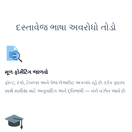
દસ્તાવેજ ભાષા અવરોધો તોડો
મૂળ ફોર્મેટિંગ જાળવો
ફૉન્ટ, રંગો, ટેબલ્સ અને પેજ લેઆઉટ અકબંધ રહે છે. દરેક ફાઇલ
સાથે સમીક્ષા માટે અનુવાદિત અને દ્વિભાષી — બંને વર્ઝન આવે છે.