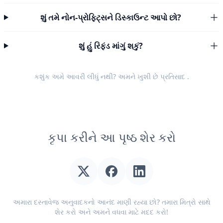
શું તમે નોન-પ્રોફિટ્સને ડિસ્કાઉન્ટ આપો છો?
શું હું રિફંડ માંગું શકું?
કશુંક અમે આવરી લીધું નથી? અમને ખુશી છે
પ્રતિસાદ
.
કૃપા કરીને આ પૃષ્ઠ શેર કરો
અમારા દસ્તાવેજ અનુવાદકનો આનંદ માણી રહ્યા છો? તમારા મિત્રો સાથે
શેર કરો અને અમને વધવા માટે મદદ કરો!