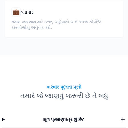
💼
વ્યાપાર
તમારા વ્યવસાય માટે કરાર, અહેવાલો અને અન્ય કોર્પોરેટ
દસ્તાવેજોનું અનુવાદ કરો.
વારંવાર પૂછાતા પ્રશ્નો
તમારે જે જાણવું જરૂરી છે તે બધું
મૂળ પ્રમાણપત્ર શું છે?